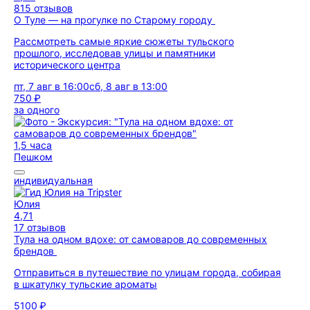
815 отзывов
О Туле — на прогулке по Старому городу
Рассмотреть самые яркие сюжеты тульского
прошлого, исследовав улицы и памятники
исторического центра
пт, 7 авг в 16:00
сб, 8 авг в 13:00
750 ₽
за одного
1,5 часа
Пешком
индивидуальная
Юлия
4,71
17 отзывов
Тула на одном вдохе: от самоваров до современных
брендов
Отправиться в путешествие по улицам города, собирая
в шкатулку тульские ароматы
5100 ₽