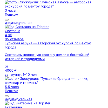
3 часа
Пешком
индивидуальная
Светлана
4,95
85 отзывов
Тульская азбука — авторская экскурсия по центру
города
Составить целостную картину земли с богатейшей
историей и традициями
от
4000 ₽
за группу, 1–10 чел.
5,5 часа
Пешком
индивидуальная
Екатерина