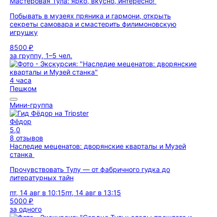
Мастеровая Тула: ярко, вкусно, интересно!
Побывать в музеях пряника и гармони, открыть
секреты самовара и смастерить филимоновскую
игрушку
8500 ₽
за группу, 1–5 чел.
4 часа
Пешком
Мини-группа
Фёдор
5,0
8 отзывов
Наследие меценатов: дворянские кварталы и Музей
станка
Прочувствовать Тулу — от фабричного гудка до
литературных тайн
пт, 14 авг в 10:15
пт, 14 авг в 13:15
5000 ₽
за одного