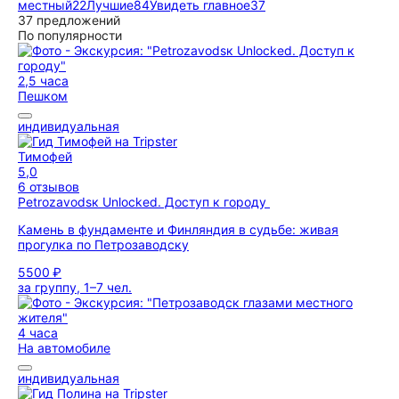
местный
22
Лучшие
84
Увидеть главное
37
37 предложений
По популярности
2,5 часа
Пешком
индивидуальная
Тимофей
5,0
6 отзывов
Petrozavodsк Unlocked. Доступ к городу
Камень в фундаменте и Финляндия в судьбе: живая
прогулка по Петрозаводску
5500 ₽
за группу, 1–7 чел.
4 часа
На автомобиле
индивидуальная