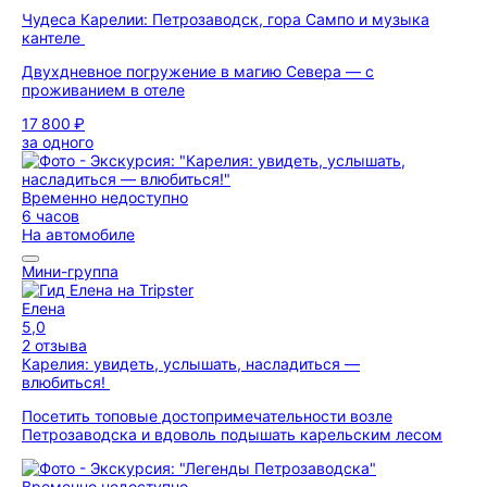
Чудеса Карелии: Петрозаводск, гора Сампо и музыка
кантеле
Двухдневное погружение в магию Севера — с
проживанием в отеле
17 800 ₽
за одного
Временно недоступно
6 часов
На автомобиле
Мини-группа
Елена
5,0
2 отзыва
Карелия: увидеть, услышать, насладиться —
влюбиться!
Посетить топовые достопримечательности возле
Петрозаводска и вдоволь подышать карельским лесом
Временно недоступно