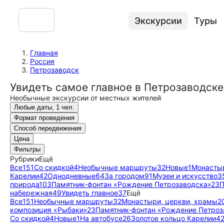
Экскурсии
Туры
Главная
Россия
Петрозаводск
Увидеть самое главное в Петрозаводске
Необычные экскурсии от местных жителей
Любые даты, 1 чел.
Формат проведения
Способ передвижения
Цена
Фильтры
Рубрики
Ещё
Все
151
Со скидкой
4
Необычные маршруты
32
Новые
1
Монастыр
Карелии
42
Однодневные
64
За городом
91
Музеи и искусство
3
природа
103
Памятник-фонтан «Рождение Петрозаводска»
23
П
набережная
49
Увидеть главное
37
Ещё
Все
151
Необычные маршруты
32
Монастыри, церкви, храмы
2
композиция «Рыбаки»
23
Памятник-фонтан «Рождение Петроз
Со скидкой
4
Новые
1
На автобусе
26
Золотое кольцо Карелии
4