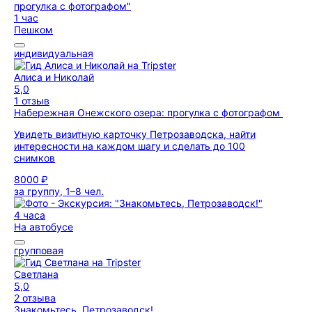
1 час
Пешком
индивидуальная
Алиса и Николай
5,0
1 отзыв
Набережная Онежского озера: прогулка с фотографом
Увидеть визитную карточку Петрозаводска, найти
интересности на каждом шагу и сделать до 100
снимков
8000 ₽
за группу, 1–8 чел.
4 часа
На автобусе
групповая
Светлана
5,0
2 отзыва
Знакомьтесь, Петрозаводск!