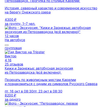
Петрозаводск. Прогулка по столице Карелии
История, северный характер и современное искусство
на берегу Онежского озера
4300 ₽
за группу, 1–7 чел.
12 часов
На автобусе
групповая
Виктор
4,16
25 отзывов
Кижи и Заонежье: автобусная экскурсия
из Петрозаводска (всё включено)
Проехать по живописным местам Карелии
и познакомиться с одним из символов Русского Севера
пт, 16 окт в 08:30
пт, 23 окт в 08:30
8200 ₽
за одного