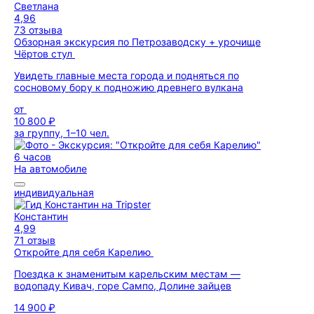
Светлана
4,96
73 отзыва
Обзорная экскурсия по Петрозаводску + урочище
Чёртов стул
Увидеть главные места города и подняться по
сосновому бору к подножию древнего вулкана
от
10 800 ₽
за группу, 1–10 чел.
6 часов
На автомобиле
индивидуальная
Константин
4,99
71 отзыв
Откройте для себя Карелию
Поездка к знаменитым карельским местам —
водопаду Кивач, горе Сампо, Долине зайцев
14 900 ₽