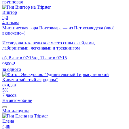
групповая
Виктор
5,0
4 отзыва
Мистическая гора Воттоваара — из Петрозаводска («всё
включено»)
Исследовать карельское место силы с сейдами,
лабиринтами, легендами и треккингом
сб, 8 авг в 07:15
вт, 11 авг в 07:15
9500 ₽
за одного
скидка
5%
7 часов
На автомобиле
Мини-группа
Елена
4,88