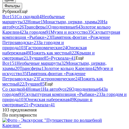
Фильтры
Рубрики
Ещё
Все
151
Со скидкой
4
Необычные
маршруты
32
Новые
1
Монастыри, церкви, храмы
20
На
автобусе
26
Трансферы
1
Однодневные
64
Золотое кольцо
Карелии
42
За городом
91
Музеи и искусство
35
Скульптурная
композиция «Рыбаки»
23
Памятник-фонтан «Рождение
Петрозаводска»
23
За городом и
природа
103
Гастрономические
24
Онежская
набережная
49
Пожить как местный
22
Крыши и
смотровые
21
Лучшие
85
«Рускеала»
41
Ещё
Все
151
Необычные маршруты
32
Монастыри, церкви,
храмы
20
Трансферы
1
Золотое кольцо Карелии
42
Музеи и
искусство
35
Памятник-фонтан «Рождение
Петрозаводска»
23
Гастрономические
24
Пожить как
местный
22
Лучшие
85
Ещё
Со скидкой
4
Новые
1
На автобусе
26
Однодневные
64
За
городом
91
Скульптурная композиция «Рыбаки»
23
За городом и
природа
103
Онежская набережная
49
Крыши и
смотровые
21
«Рускеала»
41
103 предложения
По популярности