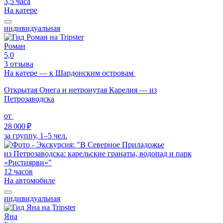
3,5 часа
На катере
индивидуальная
Роман
5,0
3 отзыва
На катере — к Шардонским островам
Открытая Онега и нетронутая Карелия — из
Петрозаводска
от
28 000 ₽
за группу, 1–5 чел.
12 часов
На автомобиле
индивидуальная
Яна