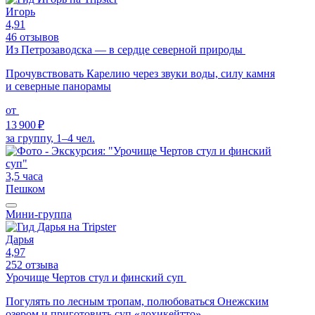
Игорь
4,91
46 отзывов
Из Петрозаводска — в сердце северной природы
Прочувствовать Карелию через звуки воды, силу камня
и северные панорамы
от
13 900 ₽
за группу, 1–4 чел.
3,5 часа
Пешком
Мини-группа
Дарья
4,97
252 отзыва
Урочище Чертов стул и финский суп
Погулять по лесным тропам, полюбоваться Онежским
озером и приготовить суп «лохикейтто»