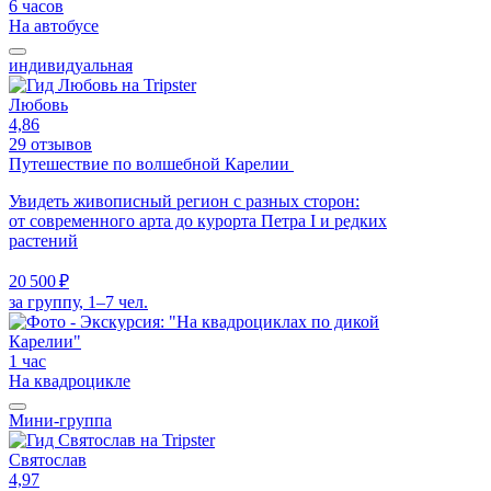
6 часов
На автобусе
индивидуальная
Любовь
4,86
29 отзывов
Путешествие по волшебной Карелии
Увидеть живописный регион с разных сторон:
от современного арта до курорта Петра I и редких
растений
20 500 ₽
за группу, 1–7 чел.
1 час
На квадроцикле
Мини-группа
Святослав
4,97