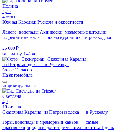
Полина
4,75
4 отзыва
Южная Карелия: Рускела и окрестности
Ладога, водопады Ахинкоски, мраморные штольни
и древние легенды — на экскурсии из Петрозаводска
25 000 ₽
за группу, 1–4 чел.
более 12 часов
На автомобиле
индивидуальная
Светлана
4,7
10 отзывов
Сказочная Карелия: из Петрозаводска — в Рускеалу
Горы, водопады и мраморный каньон — самые
красивые природные достопримечательности за 1 день