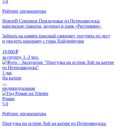
5,0
Рейтинг организатора
Новое
В Северное Приладожье из Петрозаводска:
карельские гранаты, водопад и парк «Ристиярви»
Забрать на память красный самоцвет, погулять по лесу
и увидеть панораму с горы Хийденвуори
19 000 ₽
за группу, 1–3 чел.
1 час
На катере
индивидуальная
Роман
5,0
Рейтинг организатора
Прогулка на остров Лой на катере из Петрозаводска