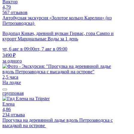
Виктор
4,79
567 отзывов
Автобусная экскурсия «Золотое кольцо Карелии» (из
Петрозаводска)
Водопад Кивач, древний вулкан Гирвас, гора Сампо и
курорт Марциальные Воды за 1 день
чт, 6 авг в 09:00
пт, 7 авг в 09:00
3490 ₽
за одного
2,5 часа
На лодке
групповая
Елена
4,86
234 отзыва
Прогулка на деревянной ладье вдоль Петрозаводска с
высадкой на острове