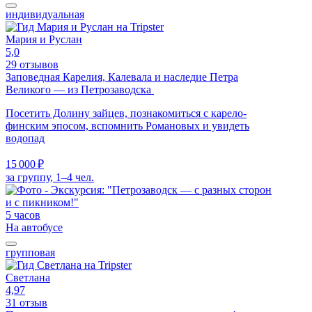
индивидуальная
Мария и Руслан
5,0
29 отзывов
Заповедная Карелия, Калевала и наследие Петра
Великого — из Петрозаводска
Посетить Долину зайцев, познакомиться с карело-
финским эпосом, вспомнить Романовых и увидеть
водопад
15 000 ₽
за группу, 1–4 чел.
5 часов
На автобусе
групповая
Светлана
4,97
31 отзыв