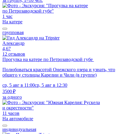
за группу, 1–10 чел.
1 час
На катере
групповая
Александр
4,67
12 отзывов
Прогулка на катере по Петрозаводской губе
Полюбоваться красотой Онежского озера и узнать, что
общего у столицы Карелии и Чили (в группе)
ср, 5 авг в 11:00
ср, 5 авг в 12:30
3500 ₽
за одного
11 часов
На автомобиле
индивидуальная