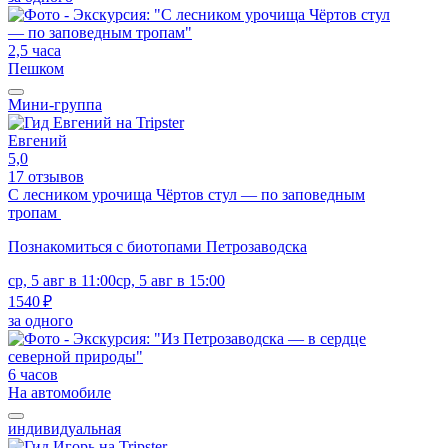
2,5 часа
Пешком
Мини-группа
Евгений
5,0
17 отзывов
С лесником урочища Чёртов стул — по заповедным
тропам
Познакомиться с биотопами Петрозаводска
ср, 5 авг в 11:00
ср, 5 авг в 15:00
1540 ₽
за одного
6 часов
На автомобиле
индивидуальная