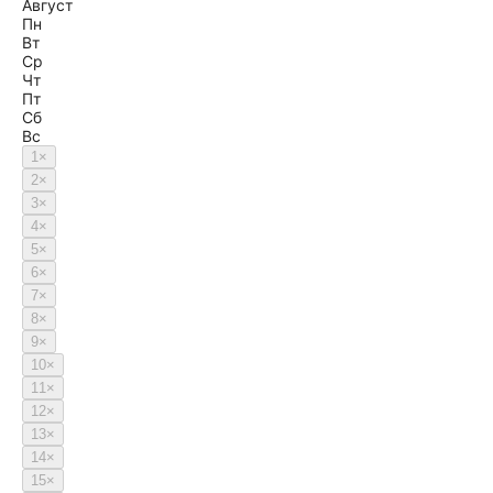
Август
Пн
Вт
Ср
Чт
Пт
Сб
Вс
1
×
2
×
3
×
4
×
5
×
6
×
7
×
8
×
9
×
10
×
11
×
12
×
13
×
14
×
15
×