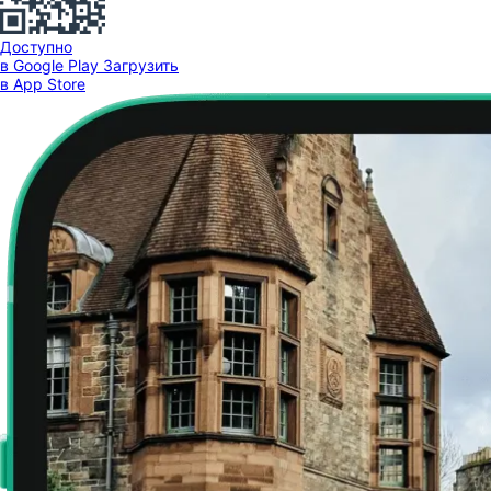
Доступно
в Google Play
Загрузить
в App Store