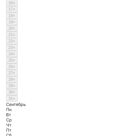
16
×
17
×
18
×
19
×
20
×
21
×
22
×
23
×
24
×
25
×
26
×
27
×
28
×
29
×
30
×
31
×
Сентябрь
Пн
Вт
Ср
Чт
Пт
Сб