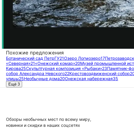
Похожие предложения
Ботанический сад ПетрГУ
21
Озеро Логмозеро
17
Петрозаводск
«Северная»
21
«Онежский комар»
20
Музей промышленной ист
Кирова
25
Скульптурная композиция «Рыбаки»
23
Памятник-фо
собор Александра Невского
22
Крестовоздвиженский собор
2
улицы
25
Необычные дома
20
Онежская набережная
35
Ещё 3
Обзоры необычных мест по всему миру,
новинки и скидки в наших соцсетях