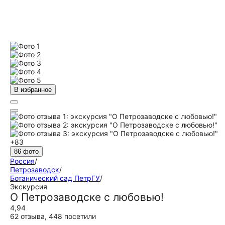
В избранное
+83
86 фото
Россия
/
Петрозаводск
/
Ботанический сад ПетрГУ
/
Экскурсия
О Петрозаводске с любовью!
4,94
62 отзыва
,
448 посетили