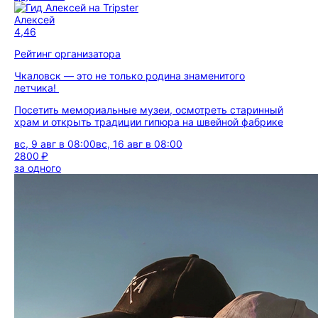
Алексей
4,46
Рейтинг организатора
Чкаловск — это не только родина знаменитого
летчика!
Посетить мемориальные музеи, осмотреть старинный
храм и открыть традиции гипюра на швейной фабрике
вс, 9 авг в 08:00
вс, 16 авг в 08:00
2800 ₽
за одного