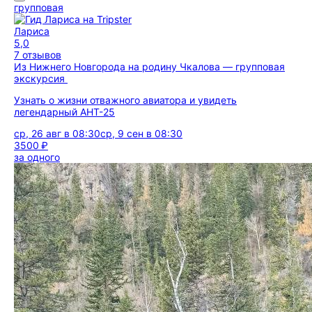
групповая
Лариса
5,0
7 отзывов
Из Нижнего Новгорода на родину Чкалова — групповая
экскурсия
Узнать о жизни отважного авиатора и увидеть
легендарный АНТ-25
ср, 26 авг в 08:30
ср, 9 сен в 08:30
3500 ₽
за одного