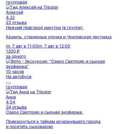
групповая
Алексей
4,22
23 отзыва
Нижний Новгород изнутри (в группе)
Кремль, старинные улочки и Чкаловская лестница
пт, 7 авг в 11:00
пт, 7 авг в 12:00
1200 ₽
за одного
10 часов
На автобусе
групповая
Анна
4,54
24 отзыва
Озеро Светлояр и сырная экоферма
Прикоснуться к тайнам исчезнувшего города
и посетить сыроварню