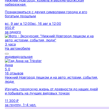
Нижний Новгород: кремль и Верхне-Волжская
набережная
Познакомиться с двумя символами города и его
богатым прошлым
вс, 9 авг в 12:00
вс, 16 авг в 12:00
950 ₽
за одного
3 часа
На автомобиле
индивидуальная
Анна
5,0
16 отзывов
Нижний Новгород пешком и на авто: истории, события,
люди
Изучить городскую жизнь от древности до наших дней
и побывать на лучших видовых точках
11 300 ₽
за группу, 1–4 чел.