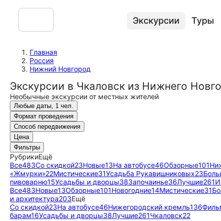
Экскурсии
Туры
Главная
Россия
Нижний Новгород
Экскурсии в Чкаловск из Нижнего Новг
Необычные экскурсии от местных жителей
Любые даты, 1 чел.
Формат проведения
Способ передвижения
Цена
Фильтры
Рубрики
Ещё
Все
483
Со скидкой
23
Новые
13
На автобусе
46
Обзорные
101
Ни
«Жмурки»
22
Мистические
31
Усадьба Рукавишниковых
23
Боль
пивоварню
15
Усадьбы и дворцы
38
Започаинье
36
Лучшие
261
И
Все
483
Новые
13
Обзорные
101
Новогодние
14
Мистические
31
Бо
и архитектура
203
Ещё
Со скидкой
23
На автобусе
46
Нижегородский кремль
136
Филь
барам
16
Усадьбы и дворцы
38
Лучшие
261
Чкаловск
22