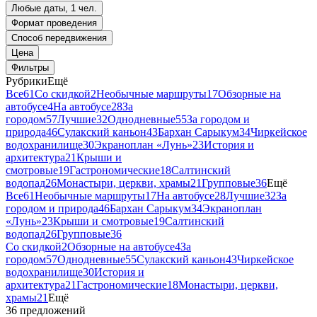
Любые даты, 1 чел.
Формат проведения
Способ передвижения
Цена
Фильтры
Рубрики
Ещё
Все
61
Со скидкой
2
Необычные маршруты
17
Обзорные на
автобусе
4
На автобусе
28
За
городом
57
Лучшие
32
Однодневные
55
За городом и
природа
46
Сулакский каньон
43
Бархан Сарыкум
34
Чиркейское
водохранилище
30
Экраноплан «Лунь»
23
История и
архитектура
21
Крыши и
смотровые
19
Гастрономические
18
Салтинский
водопад
26
Монастыри, церкви, храмы
21
Групповые
36
Ещё
Все
61
Необычные маршруты
17
На автобусе
28
Лучшие
32
За
городом и природа
46
Бархан Сарыкум
34
Экраноплан
«Лунь»
23
Крыши и смотровые
19
Салтинский
водопад
26
Групповые
36
Со скидкой
2
Обзорные на автобусе
4
За
городом
57
Однодневные
55
Сулакский каньон
43
Чиркейское
водохранилище
30
История и
архитектура
21
Гастрономические
18
Монастыри, церкви,
храмы
21
Ещё
36 предложений