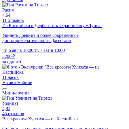
Расим
4,64
11 отзывов
Из Каспийска в Дербент и к экраноплану «Лунь»
Увидеть древние и более современные
достопримечательности Дагестана
чт, 6 авг в 10:00
пт, 7 авг в 10:00
3200 ₽
за одного
11 часов
На автомобиле
Мини-группа
Узлипат
4,93
45 отзывов
Все красоты Хунзаха — из Каспийска
Старинная крепость, высокогорные равнины и тихое