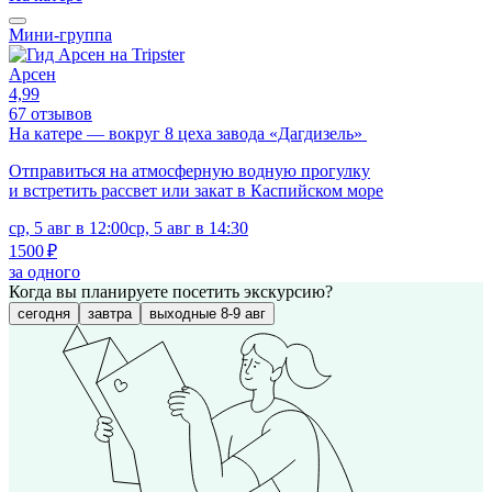
Мини-группа
Арсен
4,99
67 отзывов
На катере — вокруг 8 цеха завода «Дагдизель»
Отправиться на атмосферную водную прогулку
и встретить рассвет или закат в Каспийском море
ср, 5 авг в 12:00
ср, 5 авг в 14:30
1500 ₽
за одного
Когда вы планируете посетить экскурсию?
сегодня
завтра
выходные 8-9 авг