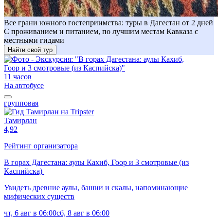
Все грани южного гостеприимства: туры в Дагестан от 2 дней
С проживанием и питанием, по лучшим местам Кавказа с
местными гидами
Найти свой тур
11 часов
На автобусе
групповая
Тамирлан
4,92
Рейтинг организатора
В горах Дагестана: аулы Кахиб, Гоор и 3 смотровые (из
Каспийска)
Увидеть древние аулы, башни и скалы, напоминающие
мифических существ
чт, 6 авг в 06:00
сб, 8 авг в 06:00