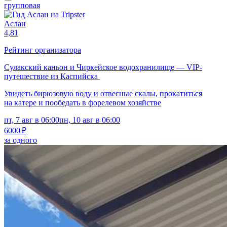
групповая
Аслан
4,81
Рейтинг организатора
Сулакский каньон и Чиркейское водохранилище — VIP-
путешествие из Каспийска
Увидеть бирюзовую воду и отвесные скалы, прокатиться
на катере и пообедать в форелевом хозяйстве
пт, 7 авг в 06:00
пн, 10 авг в 06:00
6000 ₽
за одного