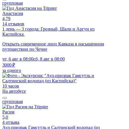
групповая
Анастасия
4,79
14 отзывов
1 день — 3 города: Грозный, Шали и Аргун из
Каспийска
Открыть современное лицо Кавказа в насыщенном
путешествии по Чечне
чт, 6 авг в 08:00
сб, 8 авг в 08:00
3000 ₽
за одного
10 часов
На автобусе
групповая
Расим
5,0
4 отзыва
Аул-призрак Гамсутль и Салтинский водопад (из