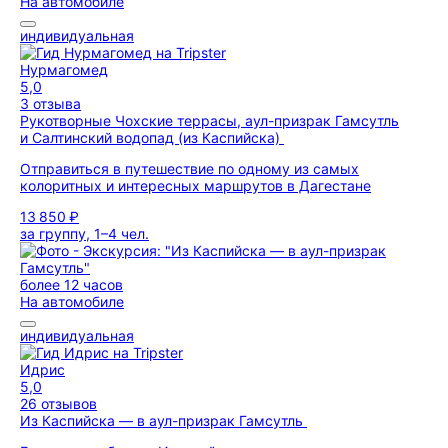
На автомобиле
индивидуальная
Нурмагомед
5,0
3 отзыва
Рукотворные Чохские террасы, аул-призрак Гамсутль
и Салтинский водопад (из Каспийска)
Отправиться в путешествие по одному из самых
колоритных и интересных маршрутов в Дагестане
13 850 ₽
за группу, 1–4 чел.
более 12 часов
На автомобиле
индивидуальная
Идрис
5,0
26 отзывов
Из Каспийска — в аул-призрак Гамсутль