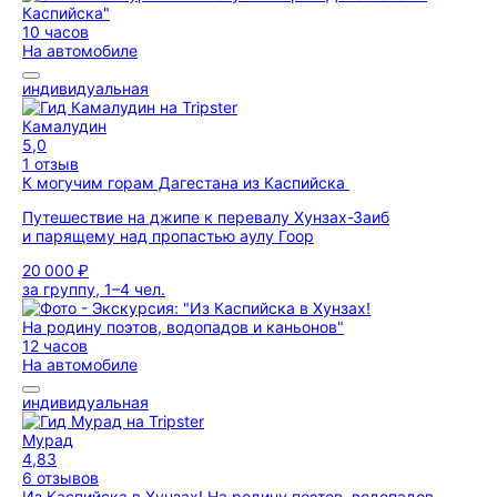
10 часов
На автомобиле
индивидуальная
Камалудин
5,0
1 отзыв
К могучим горам Дагестана из Каспийска
Путешествие на джипе к перевалу Хунзах-Заиб
и парящему над пропастью аулу Гоор
20 000 ₽
за группу, 1–4 чел.
12 часов
На автомобиле
индивидуальная
Мурад
4,83
6 отзывов
Из Каспийска в Хунзах! На родину поэтов, водопадов