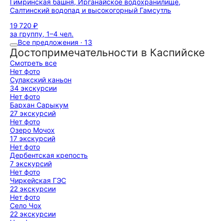
Гимринская башня, Ирганайское водохранилище,
Салтинский водопад и высокогорный Гамсутль
19 720 ₽
за группу, 1–4 чел.
Все предложения · 13
Достопримечательности в Каспийске
Смотреть все
Нет фото
Сулакский каньон
34 экскурсии
Нет фото
Бархан Сарыкум
27 экскурсий
Нет фото
Озеро Мочох
17 экскурсий
Нет фото
Дербентская крепость
7 экскурсий
Нет фото
Чиркейская ГЭС
22 экскурсии
Нет фото
Село Чох
22 экскурсии