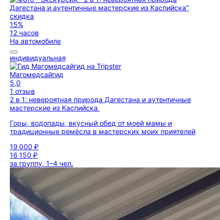
скидка
15%
12 часов
На автомобиле
индивидуальная
Магомедсайгид
5,0
1 отзыв
2 в 1: невероятная природа Дагестана и аутентичные
мастерские из Каспийска
Горы, водопады, вкусный обед от моей мамы и
традиционные ремёсла в мастерских моих приятелей
19 000 ₽
16 150 ₽
за группу, 1–4 чел.