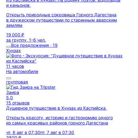
и каньонов
Открыть природные сокровища Горного Дагестана
в дружеском путешествии по старинным аварским
землям
19 000 ₽
за группу, 1–6 чел.
Все предложения · 19
Хунзах
11 часов
На автомобиле
групповая
Заира
5,0
15 отзывов
Душевное путешествие в Хунзах из Каспийска
Открыть красоту, историю и гастрономию одного
из самых красивых районов горного Дагестана
чт, 6 авг в 07:30
пт, 7 авг в 07:30
3800 ₽