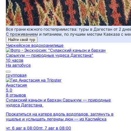
Все грани южного гостеприимства: туры в Дагестан от 2 дне
С проживанием и питанием, по лучшим местам Кавказа с м
Найти свой тур
Чиркейское водохранилище
10 часов
На автобусе
групповая
Анастасия
5,0
8 отзывов
Сулакский каньон и бархан Сарыкум — природные
чудеса Дагестана
Прокатиться на катере вдоль водопадов, заглянуть в
ущелье и услышать легенды дюн — из Каспийска
чт, 6 авг в 08:00
пт, 7 авг в 08:00