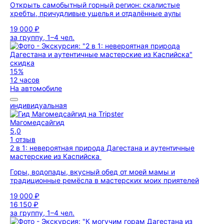
Открыть самобытный горный регион: скалистые
хребты, причудливые ущелья и отдалённые аулы
19 000 ₽
за группу, 1–4 чел.
скидка
15%
12 часов
На автомобиле
индивидуальная
Магомедсайгид
5,0
1 отзыв
2 в 1: невероятная природа Дагестана и аутентичные
мастерские из Каспийска
Горы, водопады, вкусный обед от моей мамы и
традиционные ремёсла в мастерских моих приятелей
19 000 ₽
16 150 ₽
за группу, 1–4 чел.