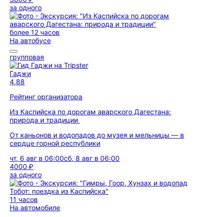
за одного
более 12 часов
На автобусе
групповая
Гаджи
4,88
Рейтинг организатора
Из Каспийска по дорогам аварского Дагестана:
природа и традиции
От каньонов и водопадов до музея и мельницы — в
сердце горной республики
чт, 6 авг в 06:00
сб, 8 авг в 06:00
4000 ₽
за одного
11 часов
На автомобиле