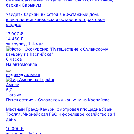
бархан Сарыкум
Увидеть бархан, высотой в 90-этажный дом,
впечатлиться каньоном и оставить в горах своё
сердце
17 000 ₽
14 450 ₽
за группу, 1–4 чел.
6 часов
На автомобиле
индивидуальная
Амели
5,0
1 отзыв
Путешествие к Сулакскому каньону из Каспийска
Местный Гранд-Каньон, смотровая площадка Язык
Тролля, Чиркейская ГЭС и форелевое хозяйство за 1
день
10 000 ₽
за группу, 1–4 чел.