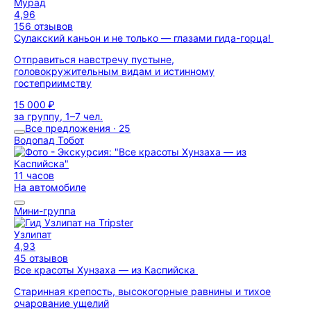
Мурад
4,96
156 отзывов
Сулакский каньон и не только — глазами гида-горца!
Отправиться навстречу пустыне,
головокружительным видам и истинному
гостеприимству
15 000 ₽
за группу, 1–7 чел.
Все предложения · 25
Водопад Тобот
11 часов
На автомобиле
Мини-группа
Узлипат
4,93
45 отзывов
Все красоты Хунзаха — из Каспийска
Старинная крепость, высокогорные равнины и тихое
очарование ущелий