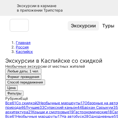
Экскурсии в кармане
в приложении Трипстера
Экскурсии
Туры
Главная
Россия
Каспийск
Экскурсии в Каспийске со скидкой
Необычные экскурсии от местных жителей
Любые даты, 1 чел.
Формат проведения
Способ передвижения
Цена
Фильтры
Рубрики
Ещё
Все
61
Со скидкой
2
Необычные маршруты
17
Обзорные на авто
природа
46
Лучшие
33
Сулакский каньон
44
Бархан Сарыкум
35
архитектура
21
Крыши и смотровые
19
Гастрономические
18
Са
Все
61
Необычные маршруты
17
На автобусе
28
Однодневные
5