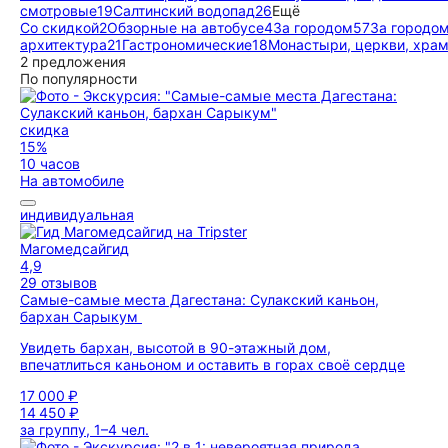
смотровые
19
Салтинский водопад
26
Ещё
Со скидкой
2
Обзорные на автобусе
4
За городом
57
За городом
архитектура
21
Гастрономические
18
Монастыри, церкви, хра
2 предложения
По популярности
скидка
15%
10 часов
На автомобиле
индивидуальная
Магомедсайгид
4,9
29 отзывов
Самые-самые места Дагестана: Сулакский каньон,
бархан Сарыкум
Увидеть бархан, высотой в 90-этажный дом,
впечатлиться каньоном и оставить в горах своё сердце
17 000 ₽
14 450 ₽
за группу, 1–4 чел.