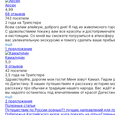
Арсен
4,99
68 отзывов
743 посетили
2 года на Трипстере
Всем салам алейкум, доброго дня! Я гид из живописного гор
С удовольствием покажу вам все красоты и достопримечате
и настоящем. Со мной вы сможете погрузиться в атмосферу 
вас увлекательную экскурсию и помогу сделать ваше пребы
ещё
1 предложение
Камалудин
5,0
9 отзывов
42 посетили
2,5 года на Трипстере
Здравствуйте, дорогие мои гости! Меня зовут Камал. Гидом
по Дагестану. В наших путешествиях я расскажу историю мо
расскажу про обычаи и традиции нашего народа. Вас ждёт и
вы надолго останетесь под впечатлением от красот Дагестан
ещё
2 предложения
Полезные статьи
Путешествие по России осенью
11 лучших направлений для п
Побережье Каспийского моря: куда поехать на отдых
Главные