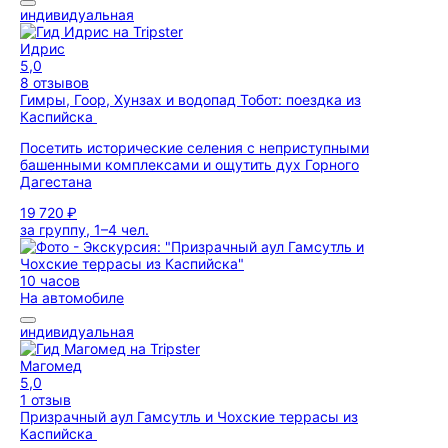
индивидуальная
Идрис
5,0
8 отзывов
Гимры, Гоор, Хунзах и водопад Тобот: поездка из
Каспийска
Посетить исторические селения с неприступными
башенными комплексами и ощутить дух Горного
Дагестана
19 720 ₽
за группу, 1–4 чел.
10 часов
На автомобиле
индивидуальная
Магомед
5,0
1 отзыв
Призрачный аул Гамсутль и Чохские террасы из
Каспийска