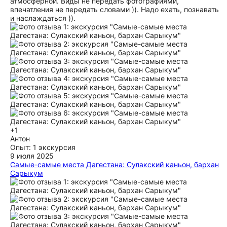
атмосферной. Виды не передать фотографиями,
впечатления не передать словами )). Надо ехать, познавать
и наслаждаться )).
+1
Антон
Опыт: 1 экскурсия
9 июля 2025
Самые-самые места Дагестана: Сулакский каньон, бархан
Сарыкум
Прекрасная экскурсия. Незабываемая природа и пейзажи.
Вежливый, пунктуальный водитель Магомед. Забрал от
места жительства и привез обратно. По дороге рассказал
историю мест, которые посетили, местные обычаи.
Рекомендую.
ещё