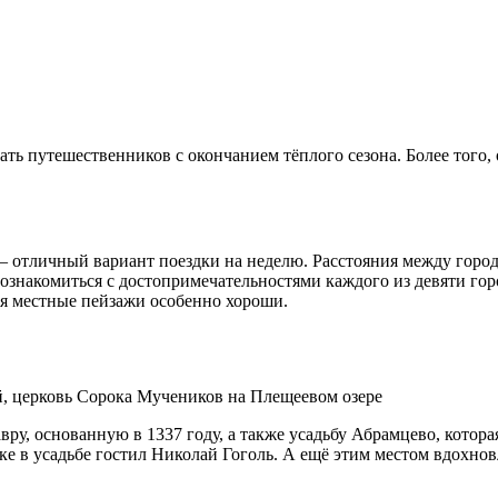
ь путешественников с окончанием тёплого сезона. Более того, 
отличный вариант поездки на неделю. Расстояния между города
накомиться с до­сто­при­ме­ча­тель­но­стями каждого из девяти 
емя местные пейзажи особенно хороши.
й, церковь Сорока Мучеников на Плещеевом озере
ру, основанную в 1337 году, а также усадьбу Абрамцево, котора
ке в усадьбе гостил Николай Гоголь. А ещё этим местом вдохн