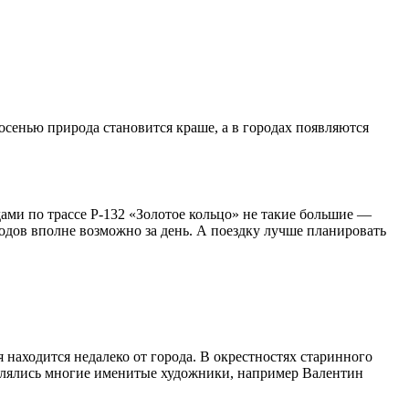
осенью природа становится краше, а в городах появляются
ми по трассе Р‑132 «Золотое кольцо» не такие большие —
городов вполне возможно за день. А поездку лучше планировать
я находится недалеко от города. В окрестностях старинного
овлялись многие именитые художники, например Валентин