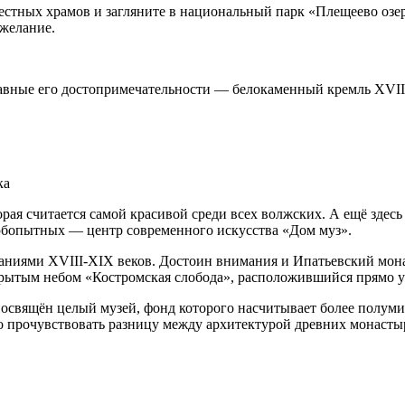
естных храмов и загляните в национальный парк «Плещеево озе
желание.
ные его до­сто­при­ме­ча­тель­но­сти — белокаменный кремль XV
ка
ая считается самой красивой среди всех волжских. А ещё здесь
юбопытных — центр современного искусства «Дом муз».
ниями XVIII-XIX веков. Достоин внимания и Ипатьевский монаст
крытым небом «Костромская слобода», расположившийся прямо у
 посвящён целый музей, фонд которого насчитывает более полу
 прочувствовать разницу между архитектурой древних монастыре