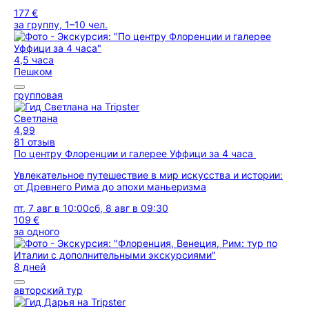
177 €
за группу, 1–10 чел.
4,5 часа
Пешком
групповая
Светлана
4,99
81 отзыв
По центру Флоренции и галерее Уффици за 4 часа
Увлекательное путешествие в мир искусства и истории:
от Древнего Рима до эпохи маньеризма
пт, 7 авг в 10:00
сб, 8 авг в 09:30
109 €
за одного
8 дней
авторский тур