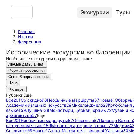
Экскурсии
Туры
Главная
Италия
Флоренция
Исторические экскурсии во Флоренции
Необычные экскурсии на русском языке
Любые даты, 1 чел.
Формат проведения
Способ передвижения
Цена
Фильтры
Рубрики
Ещё
Все
201
Со скидкой
8
Необычные маршруты
57
Новые
1
Обзорны
Академии изящных искусств
29
Микеланджело
28
Колокольня
языке
159
Лучшие
138
Монастыри, церкви, храмы
72
Музеи и и
архитектура
57
Ещё
Все
201
Необычные маршруты
57
Обзорные
57
Палаццо Веккьо
на русском языке
159
Монастыри, церкви, храмы
72
Медичи
4
Со скидкой
8
Новые
1
Санта-Мария-дель-Фьоре
49
Уффици
30
Ми