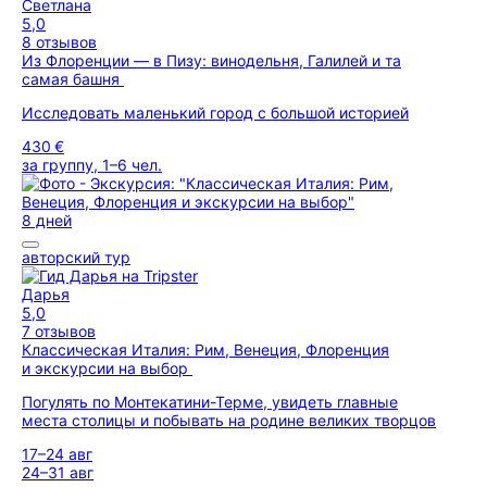
Светлана
5,0
8 отзывов
Из Флоренции — в Пизу: винодельня, Галилей и та
самая башня
Исследовать маленький город с большой историей
430 €
за группу, 1–6 чел.
8 дней
авторский тур
Дарья
5,0
7 отзывов
Классическая Италия: Рим, Венеция, Флоренция
и экскурсии на выбор
Погулять по Монтекатини-Терме, увидеть главные
места столицы и побывать на родине великих творцов
17–24 авг
24–31 авг