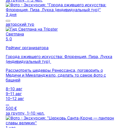
3 дня
авторский тур
Светлана
5,0
Рейтинг организатора
Города ожившего искусства: Флоренция, Пиза, Лукка
(индивидуальный тур)
Рассмотреть шедевры Ренессанса, поговорить о
Медичи и Микеланджело, сделать то самое фото с
башней
8–10 авг
9–11 авг
10–12 авг
...
500 €
за группу, 1–10 чел.
1 час