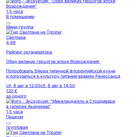
1,5 часа
В помещении
Мини-группа
Светлана
4,99
Рейтинг организатора
Обед великих герцогов эпохи Возрождения
Попробовать блюда типичной флорентийской кухни
и погрузиться в культуру питания времен Ренессанса
сб, 8 авг в 12:00
сб, 8 авг в 14:00
120 €
за одного
1,5 часа
Пешком
групповая