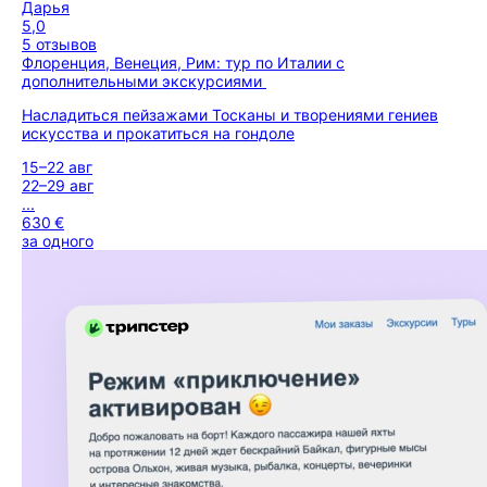
Дарья
5,0
5 отзывов
Флоренция, Венеция, Рим: тур по Италии с
дополнительными экскурсиями
Насладиться пейзажами Тосканы и творениями гениев
искусства и прокатиться на гондоле
15–22 авг
22–29 авг
...
630 €
за одного