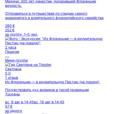
Медичи: 300 лет династии, подарившей Флоренции
вечность
Отправиться в путешествие по следам самого
знаменитого и влиятельного флорентийского семейства
280 €
252 €
за группу, 1–5 чел.
2 часа
Пешком
Мини-группа
Светлана
5,0
1 отзыв
Из Флоренции — в изумительную Пистою (на поезде)
Почувствовать дух времени в тихой провинции
Тосканы
вс, 9 авг в 14:45
вс, 16 авг в 14:45
57 €
за одного