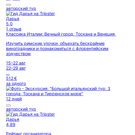
авторский тур
Дарья
5,0
1 отзыв
Классика Италии: Вечный город, Тоскана и Венеция
Изучить римские улочки, объехать бескрайние
виноградники и познакомиться с флорентийским
зодчеством
15–22 авг
22–29 авг
...
512 €
за одного
12 дней
авторский тур
Дарья
4,89
Рейтинг организатора