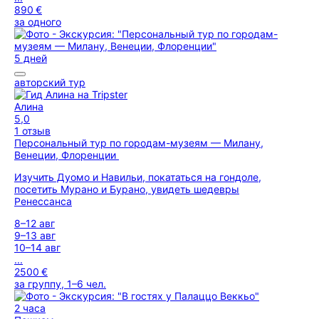
890 €
за одного
5 дней
авторский тур
Алина
5,0
1 отзыв
Персональный тур по городам-музеям — Милану,
Венеции, Флоренции
Изучить Дуомо и Навильи, покататься на гондоле,
посетить Мурано и Бурано, увидеть шедевры
Ренессанса
8–12 авг
9–13 авг
10–14 авг
...
2500 €
за группу, 1–6 чел.
2 часа