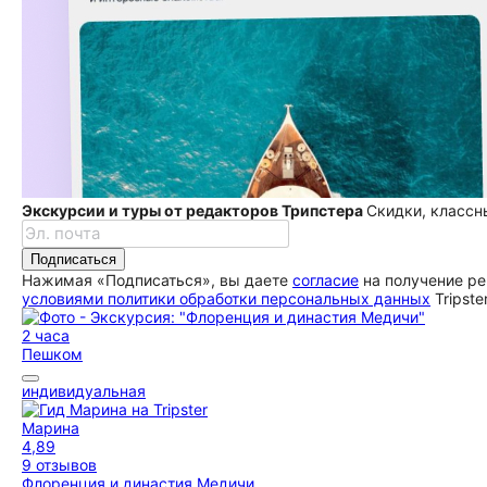
Экскурсии и туры от редакторов Трипстера
Скидки, классн
Подписаться
Нажимая «Подписаться», вы даете
согласие
на получение ре
условиями политики обработки персональных данных
Tripste
2 часа
Пешком
индивидуальная
Марина
4,89
9 отзывов
Флоренция и династия Медичи