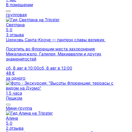
В помещении
групповая
Светлана
5,0
3 отзыва
Церковь Санта-Кроче — пантеон славы великих
Посетить во Флоренции места захоронения
Микеланджело, Галилея, Макиавелли и других
знаменитостей
сб, 8 авг в 10:00
сб, 8 авг в 12:00
48 €
за одного
1,5 часа
Пешком
Мини-группа
Алина
5,0
2 отзыва