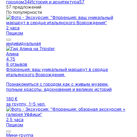
городом
34
История и архитектура
57
57 предложений
По популярности
2 часа
Пешком
индивидуальная
Алина
4,75
8 отзывов
Флоренция: ваш уникальный маршрут в сердце
итальянского Возрождения
Познакомиться с городом как с живым музеем,
полным красоты, вдохновения и великих историй
180 €
за группу, 1–5 чел.
2,5 часа
Пешком
Мини-группа