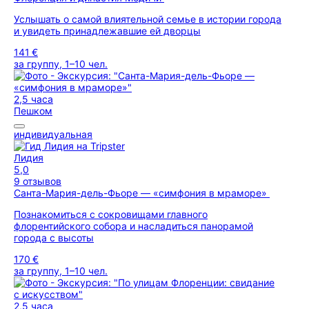
Услышать о самой влиятельной семье в истории города
и увидеть принадлежавшие ей дворцы
141 €
за группу, 1–10 чел.
2,5 часа
Пешком
индивидуальная
Лидия
5,0
9 отзывов
Санта-Мария-дель-Фьоре — «симфония в мраморе»
Познакомиться с сокровищами главного
флорентийского собора и насладиться панорамой
города с высоты
170 €
за группу, 1–10 чел.
2,5 часа