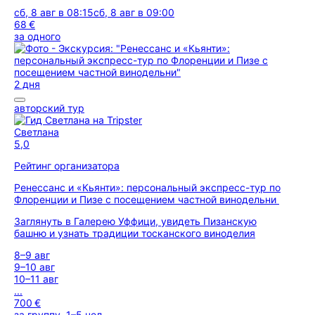
сб, 8 авг в 08:15
сб, 8 авг в 09:00
68 €
за одного
2 дня
авторский тур
Светлана
5,0
Рейтинг организатора
Ренессанс и «Кьянти»: персональный экспресс-тур по
Флоренции и Пизе с посещением частной винодельни
Заглянуть в Галерею Уффици, увидеть Пизанскую
башню и узнать традиции тосканского виноделия
8–9 авг
9–10 авг
10–11 авг
...
700 €
за группу, 1–5 чел.