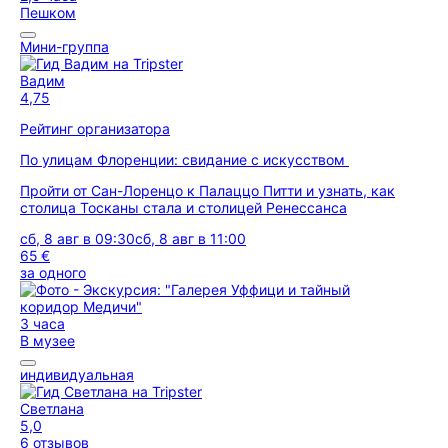
Пешком
Мини-группа
Вадим
4,75
Рейтинг организатора
По улицам Флоренции: свидание с искусством
Пройти от Сан-Лоренцо к Палаццо Питти и узнать, как
столица Тосканы стала и столицей Ренессанса
сб, 8 авг в 09:30
сб, 8 авг в 11:00
65 €
за одного
3 часа
В музее
индивидуальная
Светлана
5,0
6 отзывов