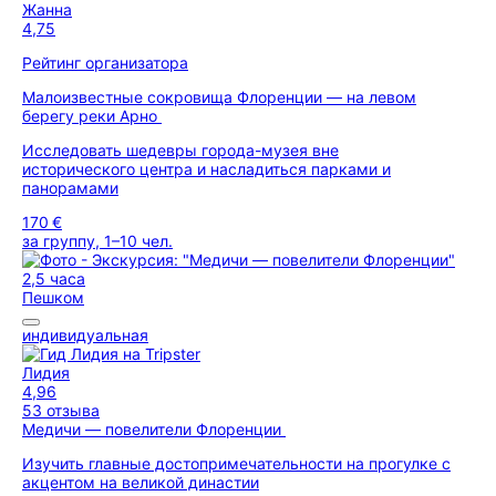
Жанна
4,75
Рейтинг организатора
Малоизвестные сокровища Флоренции — на левом
берегу реки Арно
Исследовать шедевры города-музея вне
исторического центра и насладиться парками и
панорамами
170 €
за группу, 1–10 чел.
2,5 часа
Пешком
индивидуальная
Лидия
4,96
53 отзыва
Медичи — повелители Флоренции
Изучить главные достопримечательности на прогулке с
акцентом на великой династии