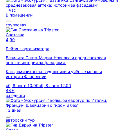
1 час
В помещении
групповая
Светлана
4,99
Рейтинг организатора
Базилика Санта-Мария-Новелла и средневековая
аптека: истории за фасадами
Как доминиканцы, художники и учёные меняли
историю Флоренции
сб, 8 авг в 10:00
сб, 8 авг в 12:00
48 €
за одного
13 дней
авторский тур
Дарья