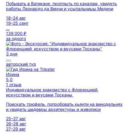
Побывать в Ватикане, проплыть по каналам, увидеть
работы Леонардо да Винчи и усыпальницы Медичи
18–24 авг
19–25 сент
...
139 000 ₽
за одного
3 дня
авторский тур
Ирина
5,0
1 отзыв
Индивидуальное знакомство с Флоренцией,
искусством и вкусами Тосканы
Поискать трюфель, попробовать кьянти на винодельнях
и увидеть шедевры архитектуры и живописи
25–27 авг
26–28 авг
27–29 авг
...