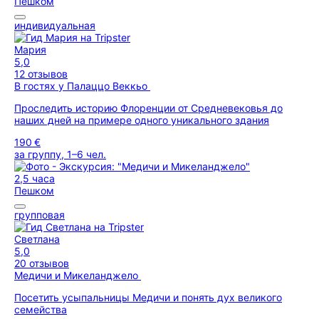
Пешком
индивидуальная
Мария
5,0
12 отзывов
В гостях у Палаццо Веккьо
Проследить историю Флоренции от Средневековья до
наших дней на примере одного уникального здания
190 €
за группу, 1–6 чел.
2,5 часа
Пешком
групповая
Светлана
5,0
20 отзывов
Медичи и Микеланджело
Посетить усыпальницы Медичи и понять дух великого
семейства