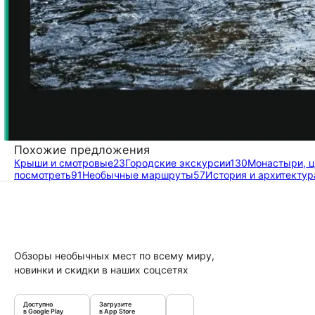
Похожие предложения
Крыши и смотровые
23
Городские экскурсии
130
Монастыри, ц
посмотреть
91
Необычные маршруты
57
История и архитектур
Обзоры необычных мест по всему миру,
новинки и скидки в наших соцсетях
Доступно
Загрузите
в Google Play
в App Store