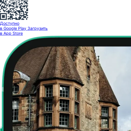
Доступно
в Google Play
Загрузить
в App Store