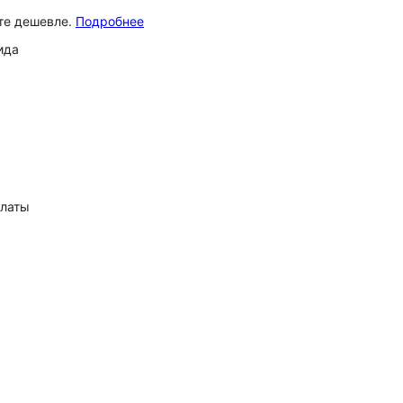
ёте дешевле.
Подробнее
ида
платы