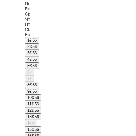
Пн
Вт
Ср
Чт
Пт
Сб
Вс
1
€ 56
2
€ 56
3
€ 56
4
€ 56
5
€ 56
6
×
7
×
8
€ 56
9
€ 56
10
€ 56
11
€ 56
12
€ 56
13
€ 56
14
×
15
€ 56
16
€ 56