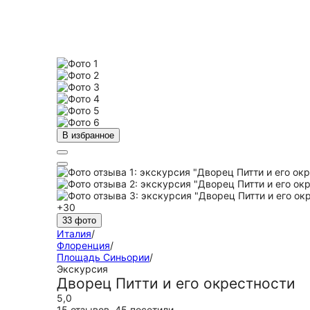
В избранное
+30
33 фото
Италия
/
Флоренция
/
Площадь Синьории
/
Экскурсия
Дворец Питти и его окрестности
5,0
15 отзывов
,
45 посетили