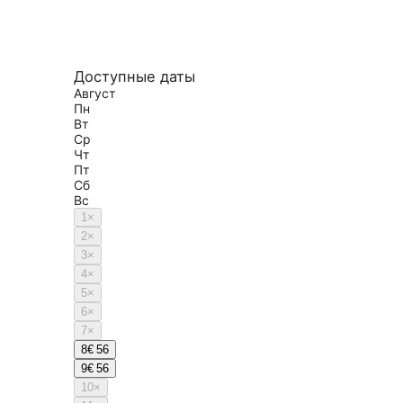
Доступные даты
Август
Пн
Вт
Ср
Чт
Пт
Сб
Вс
1
×
2
×
3
×
4
×
5
×
6
×
7
×
8
€ 56
9
€ 56
10
×