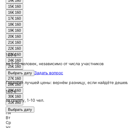
14
€ 160
15
€ 160
16
€ 160
17
€ 160
18
€ 160
19
€ 160
20
€ 160
21
€ 160
22
€ 160
160 €
23
€ 160
24
€ 160
за 1-10 человек, независимо от числа участников
25
€ 160
26
€ 160
Задать вопрос
Выбрать дату
27
€ 160
Гарантия лучшей цены: вернём разницу, если найдёте дешев
28
€ 160
29
€ 160
160 €
30
€ 160
за группу, 1-10 чел.
31
€ 160
Сентябрь
Выбрать дату
Пн
Вт
Ср
Чт