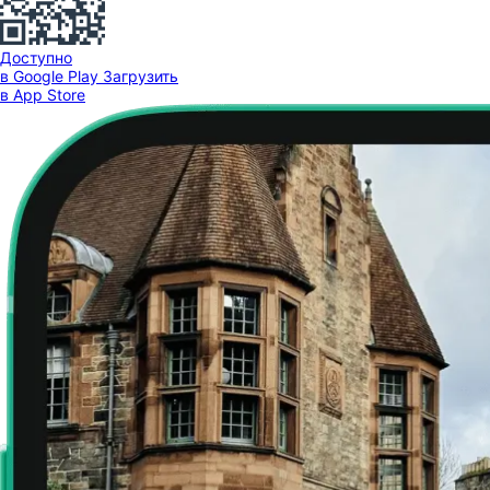
Доступно
в Google Play
Загрузить
в App Store