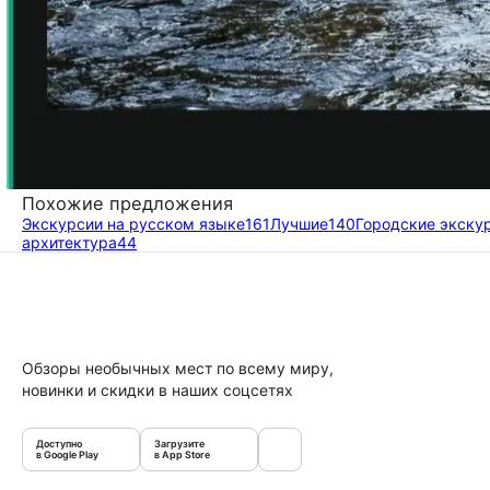
Похожие предложения
Экскурсии на русском языке
161
Лучшие
140
Городские экску
архитектура
44
Обзоры необычных мест по всему миру,
новинки и скидки в наших соцсетях
Доступно
Загрузите
в Google Play
в App Store