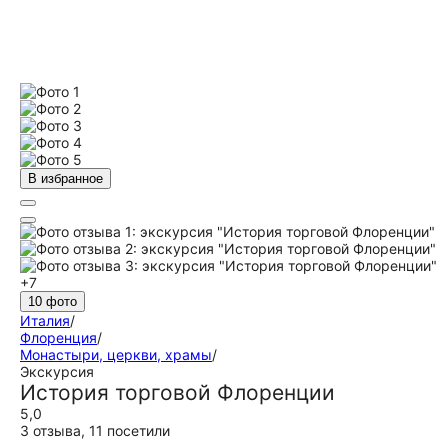
В избранное
+7
10 фото
Италия
/
Флоренция
/
Монастыри, церкви, храмы
/
Экскурсия
История торговой Флоренции
5,0
3 отзыва
,
11 посетили