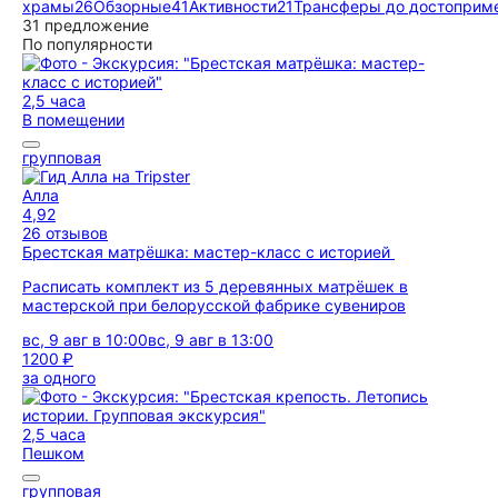
храмы
26
Обзорные
41
Активности
21
Трансферы до достоприме
31 предложение
По популярности
2,5 часа
В помещении
групповая
Алла
4,92
26 отзывов
Брестская матрёшка: мастер-класс с историей
Расписать комплект из 5 деревянных матрёшек в
мастерской при белорусской фабрике сувениров
вс, 9 авг в 10:00
вс, 9 авг в 13:00
1200 ₽
за одного
2,5 часа
Пешком
групповая