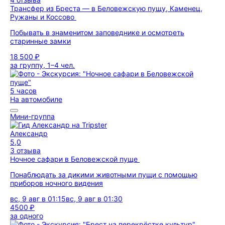
Трансфер из Бреста — в Беловежскую пущу, Каменец,
Ружаны и Коссово
Побывать в знаменитом заповеднике и осмотреть
старинные замки
18 500 ₽
за группу, 1–4 чел.
5 часов
На автомобиле
Мини-группа
Александр
5,0
3 отзыва
Ночное сафари в Беловежской пуще
Понаблюдать за дикими животными пущи с помощью
приборов ночного видения
вс, 9 авг в 01:15
вс, 9 авг в 01:30
4500 ₽
за одного