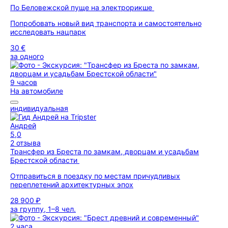
По Беловежской пуще на электрорикше
Попробовать новый вид транспорта и самостоятельно
исследовать нацпарк
30 €
за одного
9 часов
На автомобиле
индивидуальная
Андрей
5,0
2 отзыва
Трансфер из Бреста по замкам, дворцам и усадьбам
Брестской области
Отправиться в поездку по местам причудливых
переплетений архитектурных эпох
28 900 ₽
за группу, 1–8 чел.
2 часа