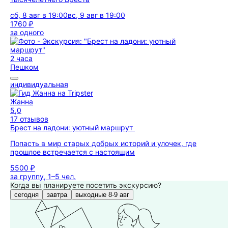
сб, 8 авг в 19:00
вс, 9 авг в 19:00
1760 ₽
за одного
2 часа
Пешком
индивидуальная
Жанна
5,0
17 отзывов
Брест на ладони: уютный маршрут
Попасть в мир старых добрых историй и улочек, где
прошлое встречается с настоящим
5500 ₽
за группу, 1–5 чел.
Когда вы планируете посетить экскурсию?
сегодня
завтра
выходные 8-9 авг