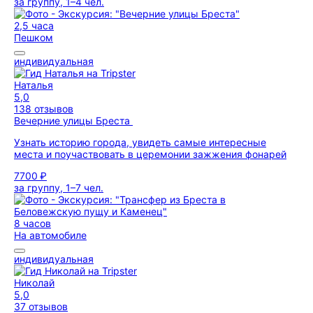
за группу, 1–4 чел.
2,5 часа
Пешком
индивидуальная
Наталья
5,0
138 отзывов
Вечерние улицы Бреста
Узнать историю города, увидеть самые интересные
места и поучаствовать в церемонии зажжения фонарей
7700 ₽
за группу, 1–7 чел.
8 часов
На автомобиле
индивидуальная
Николай
5,0
37 отзывов