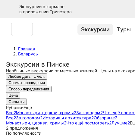
Экскурсии в кармане
в приложении Трипстера
Экскурсии
Туры
Главная
Беларусь
Экскурсии в Пинске
Необычные экскурсии от местных жителей. Цены на экскурс
Любые даты, 1 чел.
Формат проведения
Способ передвижения
Цена
Фильтры
Рубрики
Ещё
Все
2
Монастыри, церкви, храмы
2
За городом
2
Что ещё посмо
Все
2
За городом
2
История и архитектура
2
Обзорные
2
Монастыри, церкви, храмы
2
Что ещё посмотреть
2
Лучшие
2
Е
2 предложения
По популярности