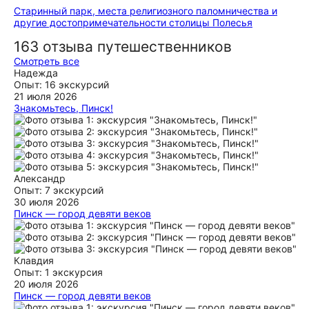
Старинный парк, места религиозного паломничества и
другие достопримечательности столицы Полесья
163 отзыва путешественников
Смотреть все
Надежда
Опыт: 16 экскурсий
21 июля 2026
Знакомьтесь, Пинск!
Огромная благодарность Сергею за удивительную
экскурсию по Пинску!!! Прогулка по центру города под
истории из жизни города и его известных жителей была
очень интересной и познавательной!!! Мы узнали много
нового и насладитесь красотой архитектурных памятников
города.
Александр
Опыт: 7 экскурсий
ещё
30 июля 2026
Пинск — город девяти веков
Замечательная экскурсия. Время пролетело незаметно.
Маршрут интересный, не утомляет. Было интересно
слушать и общаться с Ириной. Рекомендуем посетить
Пинск и прогуляться по центру с Ириной
Клавдия
Опыт: 1 экскурсия
ещё
20 июля 2026
Пинск — город девяти веков
В Пинске были проездом всего один день. Но после