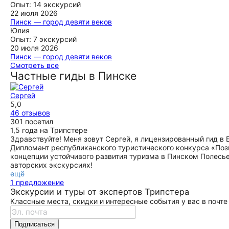
души данную экскурсию и Ольгу, как великолепного
экскурсоводом был Сергей! Мы открыли для себя город
Опыт: 14 экскурсий
рассказчика.
Пинск! Какая богатейшая история у этого небольшого
22 июля 2026
городка, сколько важных исторических личностей и
Пинск — город девяти веков
ещё
событий здесь были! Сергей вёл экскурсию, как беседу с
Вчера мы посетили экскурсию "Пинск - город девяти
Юлия
друзьями, мы не заметили, как прошли эти два часа, при
веков", которую проводила экскурсовод Ольга. Благодаря
Опыт: 7 экскурсий
этом он затронул все стороны жизни города, и
ей мы узнали и почувствовали этот замечательный город.
20 июля 2026
трагические, и забавные. Мы просто влюбились в этот
Экскурсия была очень интересной и 2 часа пролетели
Пинск — город девяти веков
город и с удовольствием побывали бы на других
незаметно. Большое спасибо и наши наилучшие
Благодарю экскурсовода за замечательную экскурсию!
Смотреть все
экскурсиях Сергея!
рекомендации Ольге - профессионалу, который так любит
Маршрут, подача материала, ответы на вопросы-все было
Частные гиды в Пинске
свой город!!!
на высшем уровне. Интересно было и взрослым, и детям!
ещё
Рекомендую другим путешественникам!
ещё
Сергей
ещё
5,0
46 отзывов
301 посетил
1,5 года на Трипстере
Здравствуйте! Меня зовут Сергей, я лицензированный гид в 
Дипломант республиканского туристического конкурса «Поз
концепции устойчивого развития туризма в Пинском Полесье
авторских экскурсиях!
ещё
1 предложение
Экскурсии и туры от экспертов Трипстера
Классные места, скидки и интересные события у вас в почте
Подписаться