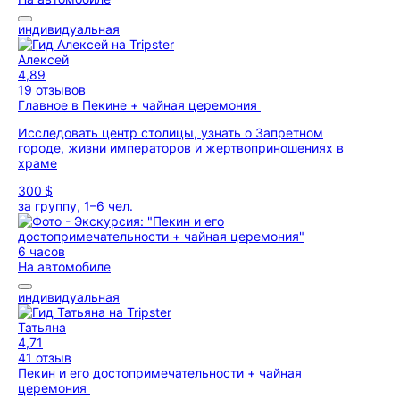
индивидуальная
Алексей
4,89
19 отзывов
Главное в Пекине + чайная церемония
Исследовать центр столицы, узнать о Запретном
городе, жизни императоров и жертвоприношениях в
храме
300 $
за группу, 1–6 чел.
6 часов
На автомобиле
индивидуальная
Татьяна
4,71
41 отзыв
Пекин и его достопримечательности + чайная
церемония