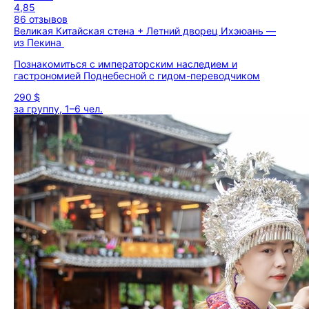
4,85
86 отзывов
Великая Китайская стена + Летний дворец Ихэюань —
из Пекина
Познакомиться с императорским наследием и
гастрономией Поднебесной с гидом-переводчиком
290 $
за группу, 1–6 чел.