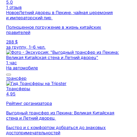
5,0
1 отзыв
Новое
Летний дворец в Пекине, чайная церемония
и императорский пир
Полноценное погружение в жизнь китайских
правителей
288 $
за группу, 1–6 чел.
1 час
На автомобиле
трансфер
Трансферы
4,95
Рейтинг организатора
Выгодный трансфер из Пекина: Великая Китайская
стена и Летний дворец
Быстро и с комфортом добраться до знаковых
достопримечательностей