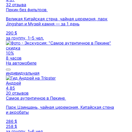
32 отзыва
Пекин без фильтров
Великая Китайская стена, чайная церемоня, парк
Jingshan и Музей камня — за 1 день
290 $
за группу, 1–5 чел.
скидка
10%
8 часов
На автомобиле
индивидуальная
Андрей
4,85
20 отзывов
Самое аутентичное в Пекине
Парк Цзиншань, чайная церемония, Китайская стена
и акробаты
286 $
258 $
за группу, 1–6 чел.