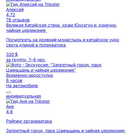
Алексей
4,72
78 отзывов
Великая Китайская стена, храм Юнхэгун и, конечно,
чайная церемония
Посмотреть на древний монастырь и китайское чудо
света длиной в полэкватора
320 $
за группу, 1–4 чел.
Временно недоступно
6 часов
На автомобиле
индивидуальная
Аня
4,8
Рейтинг организатора
Запретный город, парк Цзиньшань и чайная церемония