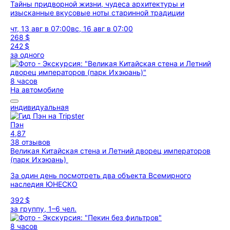
Тайны придворной жизни, чудеса архитектуры и
изысканные вкусовые ноты старинной традиции
чт, 13 авг в 07:00
вс, 16 авг в 07:00
268 $
242 $
за одного
8 часов
На автомобиле
индивидуальная
Пэн
4,87
38 отзывов
Великая Китайская стена и Летний дворец императоров
(парк Ихэюань)
За один день посмотреть два объекта Всемирного
наследия ЮНЕСКО
392 $
за группу, 1–6 чел.
8 часов