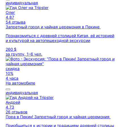
индивидуальная
Олег
4,87
54 отзыва
Запретный город и чайная церемония в Пекине
Познакомиться с древней столицей Китая, её историей
и культурой на автопешеходной экскурсии
260 $
за группу, 1–6 чел.
скидка
10%
4 часа
На автомобиле
индивидуальная
Андрей
4,73
26 отзывов
Пора в Пекин! Запретный город и чайная церемония
Приобщиться к истории и традициям древней столицы