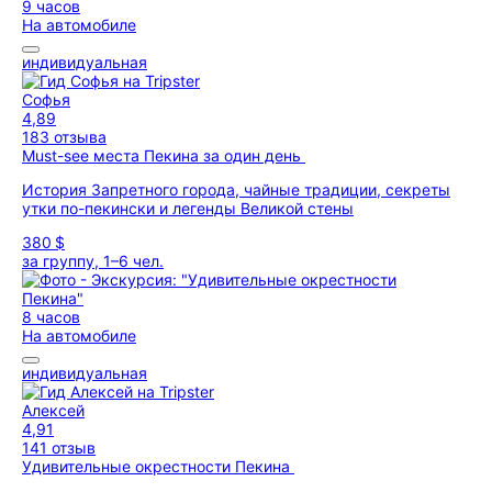
9 часов
На автомобиле
индивидуальная
Софья
4,89
183 отзыва
Must-see места Пекина за один день
История Запретного города, чайные традиции, секреты
утки по-пекински и легенды Великой стены
380 $
за группу, 1–6 чел.
8 часов
На автомобиле
индивидуальная
Алексей
4,91
141 отзыв
Удивительные окрестности Пекина