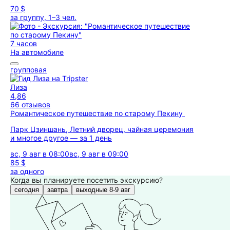
70 $
за группу, 1–3 чел.
7 часов
На автомобиле
групповая
Лиза
4,86
66 отзывов
Романтическое путешествие по старому Пекину
Парк Цзиншань, Летний дворец, чайная церемония
и многое другое — за 1 день
вс, 9 авг в 08:00
вс, 9 авг в 09:00
85 $
за одного
Когда вы планируете посетить экскурсию?
сегодня
завтра
выходные 8-9 авг