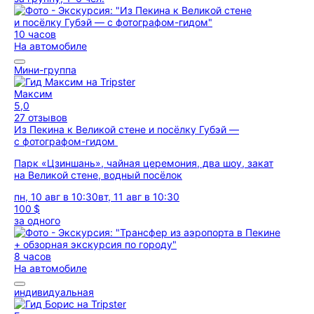
10 часов
На автомобиле
Мини-группа
Максим
5,0
27 отзывов
Из Пекина к Великой стене и посёлку Губэй —
с фотографом-гидом
Парк «Цзиншань», чайная церемония, два шоу, закат
на Великой стене, водный посёлок
пн, 10 авг в 10:30
вт, 11 авг в 10:30
100 $
за одного
8 часов
На автомобиле
индивидуальная