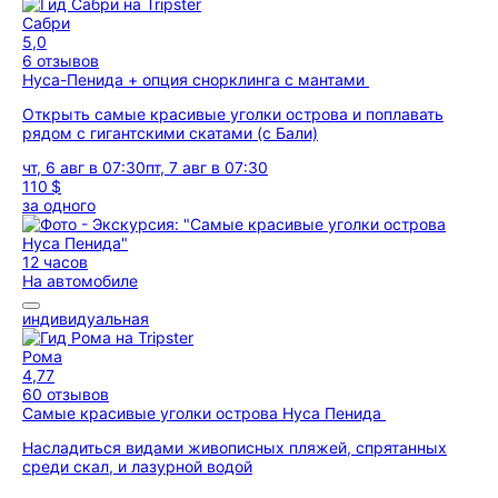
Сабри
5,0
6 отзывов
Нуса-Пенида + опция снорклинга с мантами
Открыть самые красивые уголки острова и поплавать
рядом с гигантскими скатами (с Бали)
чт, 6 авг в 07:30
пт, 7 авг в 07:30
110 $
за одного
12 часов
На автомобиле
индивидуальная
Рома
4,77
60 отзывов
Самые красивые уголки острова Нуса Пенида
Насладиться видами живописных пляжей, спрятанных
среди скал, и лазурной водой