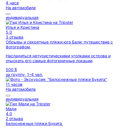
4 часа
На автомобиле
индивидуальная
Илья и Кристина
5,0
3 отзыва
Обрывы и секретные пляжи юга Бали: путешествие с
фотографом
Насладиться нетуристическими уголками острова и
отыскать его самые фотогеничные локации
500 $
за группу, 1–4 чел.
11 часов
На автомобиле
индивидуальная
Мади
4,0
2 отзыва
Белоснежные пляжи Букита