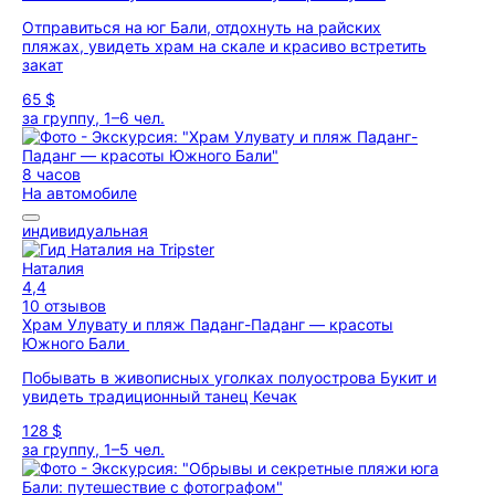
Отправиться на юг Бали, отдохнуть на райских
пляжах, увидеть храм на скале и красиво встретить
закат
65 $
за группу, 1–6 чел.
8 часов
На автомобиле
индивидуальная
Наталия
4,4
10 отзывов
Храм Улувату и пляж Паданг-Паданг — красоты
Южного Бали
Побывать в живописных уголках полуострова Букит и
увидеть традиционный танец Кечак
128 $
за группу, 1–5 чел.