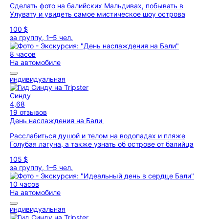
Сделать фото на балийских Мальдивах, побывать в
Улувату и увидеть самое мистическое шоу острова
100 $
за группу, 1–5 чел.
8 часов
На автомобиле
индивидуальная
Синду
4,68
19 отзывов
День наслаждения на Бали
Расслабиться душой и телом на водопадах и пляже
Голубая лагуна, а также узнать об острове от балийца
105 $
за группу, 1–5 чел.
10 часов
На автомобиле
индивидуальная