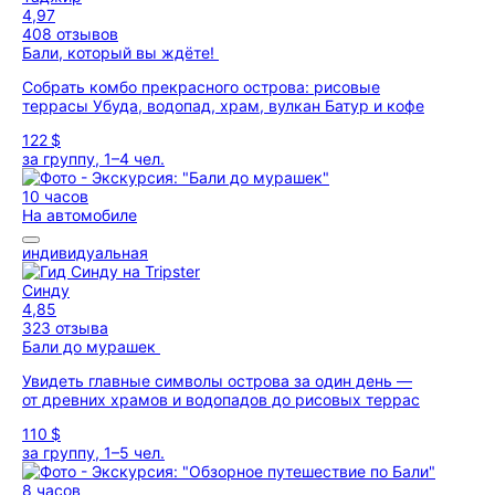
4,97
408 отзывов
Бали, который вы ждёте!
Собрать комбо прекрасного острова: рисовые
террасы Убуда, водопад, храм, вулкан Батур и кофе
122 $
за группу, 1–4 чел.
10 часов
На автомобиле
индивидуальная
Синду
4,85
323 отзыва
Бали до мурашек
Увидеть главные символы острова за один день —
от древних храмов и водопадов до рисовых террас
110 $
за группу, 1–5 чел.
8 часов