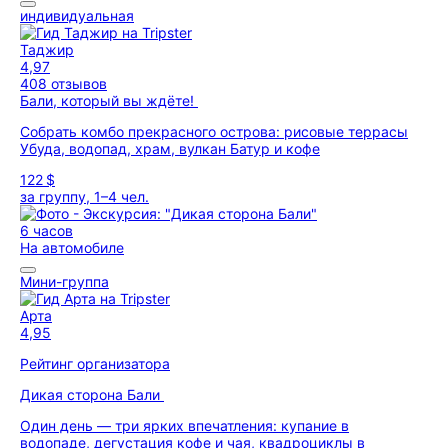
индивидуальная
Таджир
4,97
408 отзывов
Бали, который вы ждёте!
Собрать комбо прекрасного острова: рисовые террасы
Убуда, водопад, храм, вулкан Батур и кофе
122 $
за группу, 1–4 чел.
6 часов
На автомобиле
Мини-группа
Арта
4,95
Рейтинг организатора
Дикая сторона Бали
Один день — три ярких впечатления: купание в
водопаде, дегустация кофе и чая, квадроциклы в