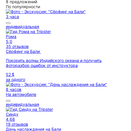
8 предложений
По популярности
3 часа
индивидуальная
Рома
5,0
35 отзывов
Сёрфинг на Бали
Покорить волны Индийского океана и получить
фоторазбор ошибок от инструктора
52 $
за одного
8 часов
На автомобиле
индивидуальная
Синду
4,68
19 отзывов
День наслаждения на Бали