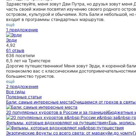
Здравствуйте, меня зовут Дви Путра, но друзья зовут меня Д
часть своей жизни посвятил изучению своего родного остро
островом, культурой и обычаями. Хоть Бали и небольшой, но
входит в программы стандартных маршрутов.
ещё
1 предложение
Эрди
4,92
61 отзыв
636 посетили
6,5 лет на Трипстере
Дорогие путешественники! Меня зовут Эрди, я коренной бали
познакомлю вас с классическими достопримечательностями 
большинство туристов.
ещё
2 предложения
Все гиды
Полезные статьи
Бали: самые интересные места
Очищаемся от грехов в святы
20 популярных курортов в России и за границей
Бюджетные и
Фильмы, которые вдохновляют на путешествия
«Ешь, молись,
Экзотические фрукты со всего света: от маракуйи до чомпу
Г