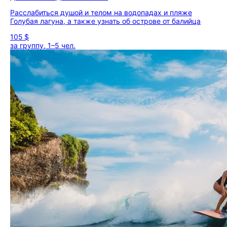
Расслабиться душой и телом на водопадах и пляже
Голубая лагуна, а также узнать об острове от балийца
105 $
за группу, 1–5 чел.