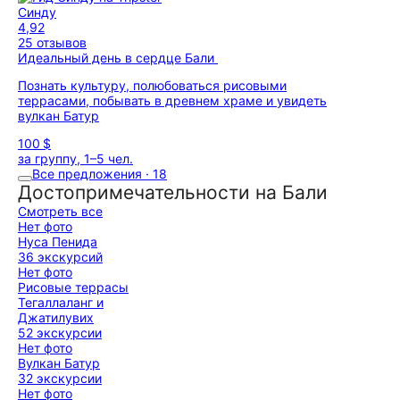
Синду
4,92
25 отзывов
Идеальный день в сердце Бали
Познать культуру, полюбоваться рисовыми
террасами, побывать в древнем храме и увидеть
вулкан Батур
100 $
за группу, 1–5 чел.
Все предложения · 18
Достопримечательности на Бали
Смотреть все
Нет фото
Нуса Пенида
36 экскурсий
Нет фото
Рисовые террасы
Тегаллаланг и
Джатилувих
52 экскурсии
Нет фото
Вулкан Батур
32 экскурсии
Нет фото