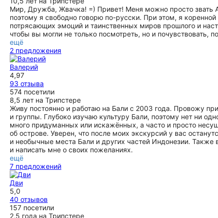
10,5 лет на Трипстере
Мир, Дружба, Жвачка! =) Привет! Меня можно просто звать 
поэтому я свободно говорю по-русски. При этом, я коренной 
потрясающих эмоций и таинственных миров прошлого и нас
чтобы вы могли не только посмотреть, но и почувствовать, п
ещё
2 предложения
Валерий
4,97
93 отзыва
574 посетили
8,5 лет на Трипстере
Живу постоянно и работаю на Бали с 2003 года. Провожу п
и группы. Глубоко изучаю культуру Бали, поэтому нет ни одно
много придуманных или искажённых, а часто и просто несу
об острове. Уверен, что после моих экскурсий у вас остану
и необычные места Бали и других частей Индонезии. Также
и написать мне о своих пожеланиях.
ещё
7 предложений
Дви
5,0
40 отзывов
157 посетили
2,5 года на Трипстере