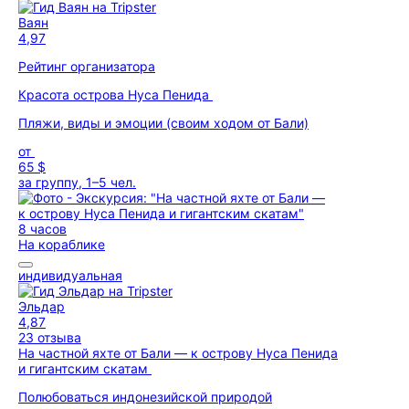
Ваян
4,97
Рейтинг организатора
Красота острова Нуса Пенида
Пляжи, виды и эмоции (своим ходом от Бали)
от
65 $
за группу, 1–5 чел.
8 часов
На кораблике
индивидуальная
Эльдар
4,87
23 отзыва
На частной яхте от Бали — к острову Нуса Пенида
и гигантским скатам
Полюбоваться индонезийской природой