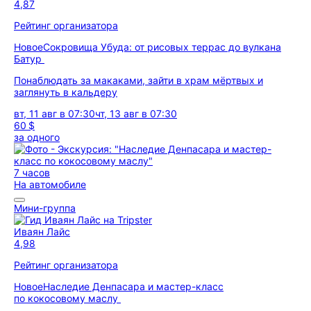
4,87
Рейтинг организатора
Новое
Сокровища Убуда: от рисовых террас до вулкана
Батур
Понаблюдать за макаками, зайти в храм мёртвых и
заглянуть в кальдеру
вт, 11 авг в 07:30
чт, 13 авг в 07:30
60 $
за одного
7 часов
На автомобиле
Мини-группа
Иваян Лайс
4,98
Рейтинг организатора
Новое
Наследие Денпасара и мастер-класс
по кокосовому маслу