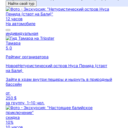
Найти свой тур
12 часов
На автомобиле
индивидуальная
Тамара
5,0
Рейтинг организатора
Новое
Нетуристический остров Нуса Пенида (старт
на Бали)
Зайти в храм внутри пещеры и нырнуть в природный
бассейн
от
250 $
за группу, 1–10 чел.
скидка
10%
10 часов