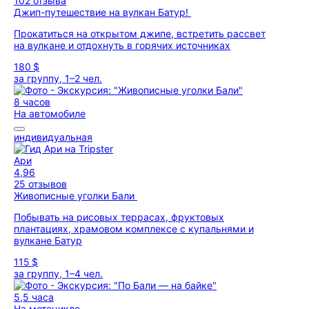
102 отзыва
Джип-путешествие на вулкан Батур!
Прокатиться на открытом джипе, встретить рассвет
на вулкане и отдохнуть в горячих источниках
180 $
за группу, 1–2 чел.
8 часов
На автомобиле
индивидуальная
Ари
4,96
25 отзывов
Живописные уголки Бали
Побывать на рисовых террасах, фруктовых
плантациях, храмовом комплексе с купальнями и
вулкане Батур
115 $
за группу, 1–4 чел.
5,5 часа
На мотоцикле