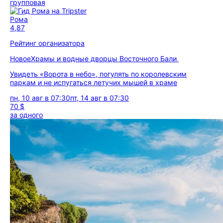
групповая
Рома
4,87
Рейтинг организатора
Новое
Храмы и водные дворцы Восточного Бали
Увидеть «Ворота в небо», погулять по королевским
паркам и не испугаться летучих мышей в храме
пн, 10 авг в 07:30
пт, 14 авг в 07:30
70 $
за одного