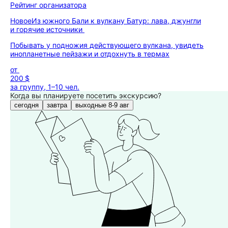
Рейтинг организатора
Новое
Из южного Бали к вулкану Батур: лава, джунгли
и горячие источники
Побывать у подножия действующего вулкана, увидеть
инопланетные пейзажи и отдохнуть в термах
от
200 $
за группу, 1–10 чел.
Когда вы планируете посетить экскурсию?
сегодня
завтра
выходные 8-9 авг