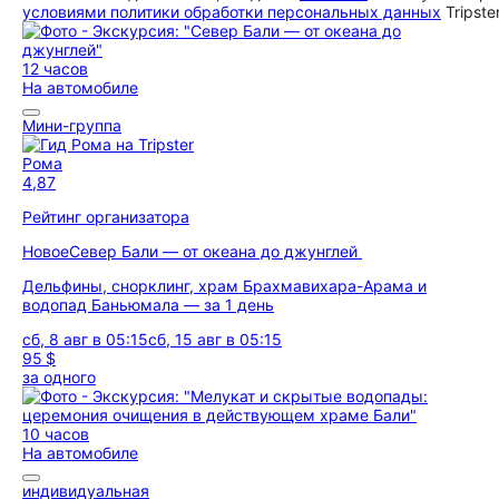
условиями политики обработки персональных данных
Tripste
12 часов
На автомобиле
Мини-группа
Рома
4,87
Рейтинг организатора
Новое
Север Бали — от океана до джунглей
Дельфины, снорклинг, храм Брахмавихара-Арама и
водопад Баньюмала — за 1 день
сб, 8 авг в 05:15
сб, 15 авг в 05:15
95 $
за одного
10 часов
На автомобиле
индивидуальная