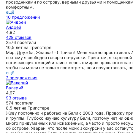
проводниками по острову, верными друзьями и помощникам
комфортным.
ещё
10 предложений
Андрей
4,92
429 отзывов
2576 посетили
10,5 лет на Трипстере
Мир, Дружба, Жвачка! =) Привет! Меня можно просто звать 
поэтому я свободно говорю по-русски. При этом, я коренной 
потрясающих эмоций и таинственных миров прошлого и нас
чтобы вы могли не только посмотреть, но и почувствовать, п
ещё
2 предложения
Валерий
4,97
93 отзыва
574 посетили
8,5 лет на Трипстере
Живу постоянно и работаю на Бали с 2003 года. Провожу п
и группы. Глубоко изучаю культуру Бали, поэтому нет ни одно
много придуманных или искажённых, а часто и просто несу
об острове. Уверен, что после моих экскурсий у вас остану