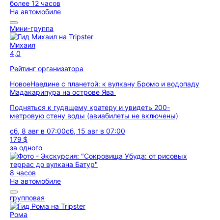
более 12 часов
На автомобиле
Мини-группа
Михаил
4,0
Рейтинг организатора
Новое
Наедине с планетой: к вулкану Бромо и водопаду
Мадакарипура на острове Ява
Подняться к гудящему кратеру и увидеть 200-
метровую стену воды (авиабилеты не включены)
сб, 8 авг в 07:00
сб, 15 авг в 07:00
179 $
за одного
8 часов
На автомобиле
групповая
Рома