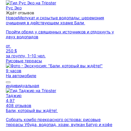
Рус Эко
Ждёт отзывов
Новое
Мелукат и скрытые водопады: церемония
очищения в действующем храме Бали
Пройти обряд у священных источников и отдохнуть у
двух водопадов
от
250 $
за группу, 1–10 чел.
Рисовые террасы
9 часов
На автомобиле
индивидуальная
Таджир
4,97
408 отзывов
Бали, который вы ждёте!
Собрать комбо прекрасного острова: рисовые
террасы Убуда, водопад, храм, вулкан Батур и кофе