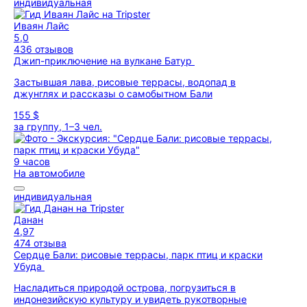
индивидуальная
Иваян Лайс
5,0
436 отзывов
Джип-приключение на вулкане Батур
Застывшая лава, рисовые террасы, водопад в
джунглях и рассказы о самобытном Бали
155 $
за группу, 1–3 чел.
9 часов
На автомобиле
индивидуальная
Данан
4,97
474 отзыва
Сердце Бали: рисовые террасы, парк птиц и краски
Убуда
Насладиться природой острова, погрузиться в
индонезийскую культуру и увидеть рукотворные