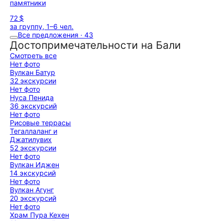
памятники
72 $
за группу, 1–6 чел.
Все предложения · 43
Достопримечательности на Бали
Смотреть все
Нет фото
Вулкан Батур
32 экскурсии
Нет фото
Нуса Пенида
36 экскурсий
Нет фото
Рисовые террасы
Тегаллаланг и
Джатилувих
52 экскурсии
Нет фото
Вулкан Иджен
14 экскурсий
Нет фото
Вулкан Агунг
20 экскурсий
Нет фото
Храм Пура Кехен