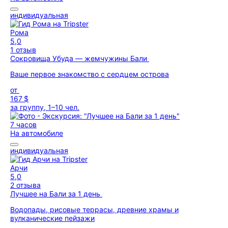
индивидуальная
Рома
5,0
1 отзыв
Сокровища Убуда — жемчужины Бали
Ваше первое знакомство с сердцем острова
от
167 $
за группу, 1–10 чел.
7 часов
На автомобиле
индивидуальная
Арчи
5,0
2 отзыва
Лучшее на Бали за 1 день
Водопады, рисовые террасы, древние храмы и
вулканические пейзажи