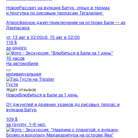
Новое
Рассвет на вулкане Батур, отдых в термах
и прогулка по рисовым террасам Тегалаланг
Атмосферное джип-приключение на острове Бали — из
Денпасара
чт, 13 авг в 02:00
сб, 15 авг в 02:00
116 $
за одного
10 часов
На автомобиле
индивидуальная
Густи
Ждёт отзывов
Новое
Влюбиться в Бали за 1 день
От джунглей и древних храмов до рисовых террас и
вулкана Батур
109 $
за группу, 1–6 чел.