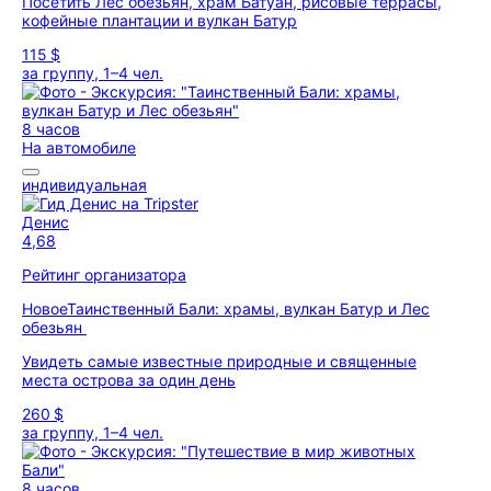
Посетить Лес обезьян, храм Батуан, рисовые террасы,
кофейные плантации и вулкан Батур
115 $
за группу, 1–4 чел.
8 часов
На автомобиле
индивидуальная
Денис
4,68
Рейтинг организатора
Новое
Таинственный Бали: храмы, вулкан Батур и Лес
обезьян
Увидеть самые известные природные и священные
места острова за один день
260 $
за группу, 1–4 чел.
8 часов