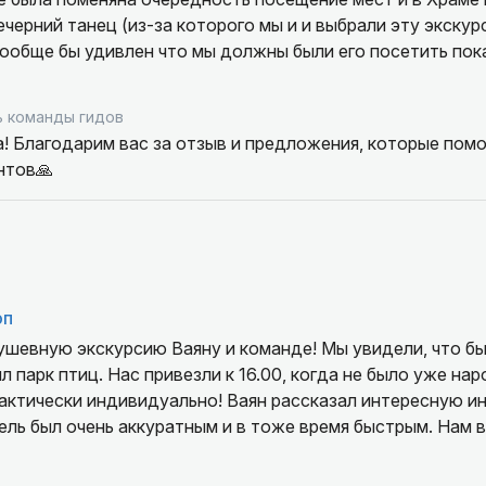
вечерний танец (из-за которого мы и и выбрали эту экску
вообще бы удивлен что мы должны были его посетить пок
ше уточняйте с утра с назначенным гидом ту программу 
не разочароваться. Так же хотелось бы отметить, что ги
 команды гидов
о информации во время экскурсии и приходилось напряга
! Благодарим вас за отзыв и предложения, которые помо
нтов🙏
ли не плохо, но очень жаль отсутствия самых главных (н
амме.
оп
ушевную экскурсию Ваяну и команде! Мы увидели, что бы
 парк птиц. Нас привезли к 16.00, когда не было уже нар
актически индивидуально! Ваян рассказал интересную и
ель был очень аккуратным и в тоже время быстрым. Нам 