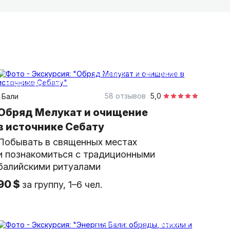
мы объясняем саму суть Бали. Знаем все
аем, где самый вкусный кофе и в какое
10 часов
на автомобиле
индивидуальная
58 отзывов
5,0
Бали
Обряд Мелукат и очищение
в источнике Себату
Побывать в священных местах
и познакомиться с традиционными
балийскими ритуалами
90 $
за группу, 1–6 чел.
10 часов
на автомобиле