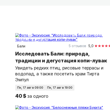
10 часов
на автомобиле
Мини-группа
5 отзывов
5,0
Бали
Исследовать Бали: природа,
традиции и дегустация копи-лувак
Увидеть редких птиц, рисовые террасы и
водопад, а также посетить храм Тирта
Эмпул
пн, 17 авг в 09:00
пн, 17 авг в 19:00
40 $
за одного
11 часов
на автомобиле