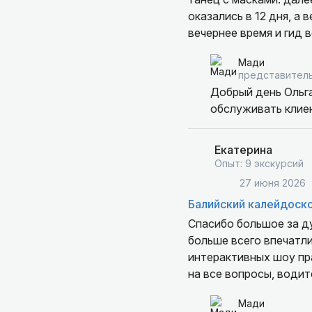
оказались в 12 дня, а 
вечернее время и гид 
задавать вопросы. Луч
Мади
запланирована, чтобы 
представитель
рассказывал какой либ
Добрый день Ольга
чем речь.
обслуживать клие
В целом день мы прове
мероприятий по прогр
Екатерина
Опыт: 9 экскурсий
27 июня 2026
Балийский калейдоск
Спасибо большое за д
больше всего впечатлил
интерактивных шоу пр
на все вопросы, водит
Мади