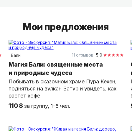
желанными гостями, а не просто туристами.
Мы не пересказываем факты из интернета — 
«ходы и выходы»: мы здесь дома, поэтому зн
Мои предложения
время на водопаде не б...
10 часов
на автомобиле
индивидуальная
11 отзывов
5,0
Бали
Магия Бали: священные места
и природные чудеса
Побывать в сказочном храме Пура Кехен,
подняться на вулкан Батур и увидеть, как
растёт кофе
110 $
за группу, 1–6 чел.
9 часов
на автомобиле