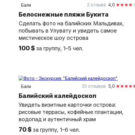
индивидуальная
2 отзыва
4,0
Бали
Белоснежные пляжи Букита
Сделать фото на балийских Мальдивах,
побывать в Улувату и увидеть самое
мистическое шоу острова
100 $
за группу, 1–5 чел.
9 часов
на автомобиле
индивидуальная
35 отзывов
5,0
Бали
Балийский калейдоскоп
Увидеть визитные карточки острова:
рисовые террасы, кофейные плантации,
водопад и аутентичный храм
70 $
за группу, 1–6 чел.