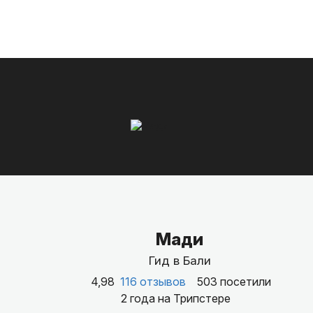
Мади
Гид в Бали
4,98
116 отзывов
503 посетили
2 года на Трипстере