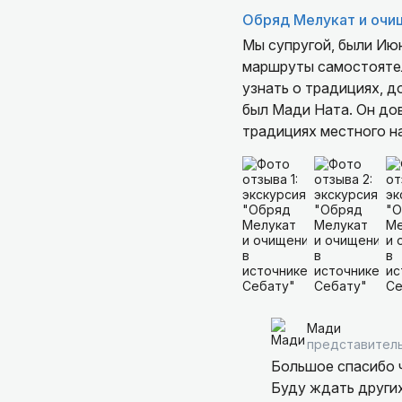
Обряд Мелукат и очи
Мы супругой, были Июне 2026 года, впервые на Бали. Хотя и привыкли посещать туристические
маршруты самостоятел
узнать о традициях, д
был Мади Ната. Он до
традициях местного н
запросов и физически
спусками.
Сам трансфер, хорошо 
помочь.
Всем желающим получи
безпроблемных турист
Мади
представитель
Большое спасибо ч
Буду ждать других