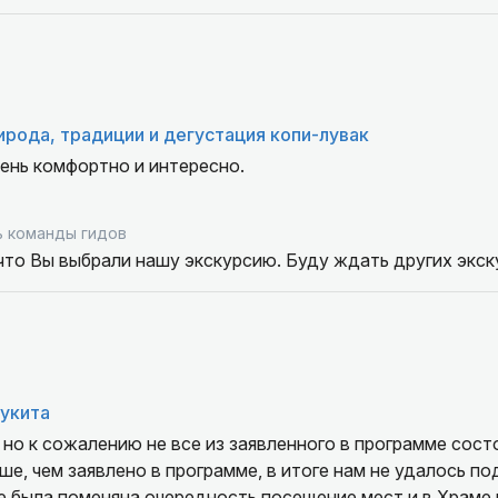
ирода, традиции и дегустация копи-лувак
чень комфортно и интересно.
 команды гидов
то Вы выбрали нашу экскурсию. Буду ждать других экск
укита
 но к сожалению не все из заявленного в программе сост
ьше, чем заявлено в программе, в итоге нам не удалось п
е была поменяна очередность посещение мест и в Храме 