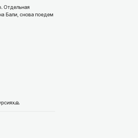
о. Отдельная
на Бали, снова поедем
урсиях🙏