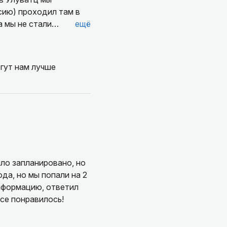
рсию) проходил там в
а мы не стали
ещё
которая
д очень мало
ться чтобы понять о
гут нам лучше
а наш взгляд)
ло запланировано, но
ода, но мы попали на 2
нформацию, ответил
все понравилось!