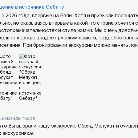
щение в источнике Себату
ьно, но оказываясь впервые в какой-то стране хочется 
остопремечательностях и стиле жизни. Мы очень доволь
вольно хорошо владеет русским языком, подробно расск
аселения. При бронировании экскурсии можно менять лок
х возможностей, поскольку многие природные локации св
организован, авто в отличном состоянии, а Мади Ната в
ть хорошию экскурсию, рекоментдую этого гида, а Мади
ов.
 команды гидов
то Вы выбрали нашу экскурсию Обряд Мелукат и очищени
 экскурсиях🙏