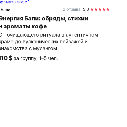
индивидуальная
2 отзыва
5,0
Бали
Энергия Бали: обряды, стихии
и ароматы кофе
От очищающего ритуала в аутентичном
храме до вулканических пейзажей и
знакомства с мусангом
110 $
за группу, 1–5 чел.