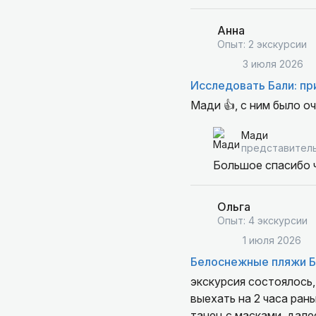
Анна
Опыт: 2 экскурсии
3 июля 2026
Исследовать Бали: пр
Мади 👍, с ним было о
Мади
представитель
Большое спасибо ч
Ольга
Опыт: 4 экскурсии
1 июля 2026
Белоснежные пляжи Б
экскурсия состоялось,
выехать на 2 часа ран
танец с масками. дале