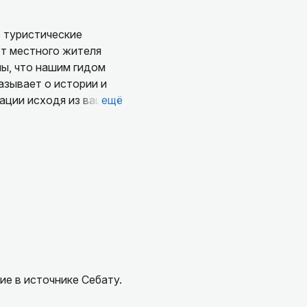
от местного жителя
ны, что нашим гидом
азывает о истории и
ации исходя из ваших
ещё
язаны с подъёмами и
сегда готов был
 Ната - приятных и
е в источнике Себату.