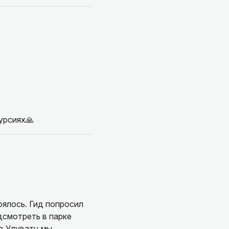
урсиях🙏
оялось. Гид попросил
одсмотреть в парке
в Улуватц мы