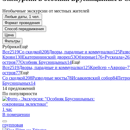
Необычные экскурсии от местных жителей
Любые даты, 1 чел.
Формат проведения
Способ передвижения
Цена
Фильтры
Рубрики
Ещё
Все
2519
Со скидкой
208
Дворы, парадные и коммуналки
125
Разв
Крови
130
Екатерининский дворец
53
Обзорные
176
«Рускеала»
26
остров
77
Особняк Брусницыных
14
Ещё
Все
2519
Дворы, парадные и коммуналки
125
Крейсер «Аврора»
7
остров
77
Ещё
Со скидкой
208
Разводные мосты
78
Исаакиевский собор
84
Петро
Брусницыных
14
14 предложений
По популярности
1 час
В помещении
групповая