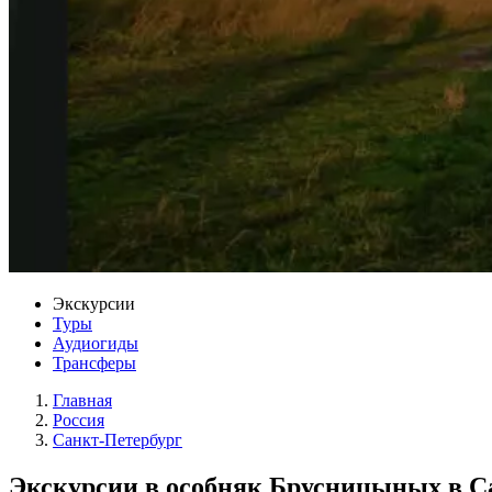
Экскурсии
Туры
Аудиогиды
Трансферы
Главная
Россия
Санкт-Петербург
Экскурсии в особняк Брусницыных в С