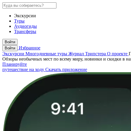
Экскурсии
Туры
Аудиогиды
Трансферы
Войти
Избранное
Войти
Экскурсии
Многодневные туры
Журнал Трипстера
О проекте
Обзоры необычных мест по всему миру, новинки и скидки в н
Планируйте
путешествие на ходу
Скачать приложение