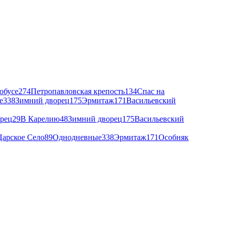
обусе
274
Петропавловская крепость
134
Спас на
е
338
Зимний дворец
175
Эрмитаж
171
Васильевский
рец
29
В Карелию
48
Зимний дворец
175
Васильевский
Царское Село
89
Однодневные
338
Эрмитаж
171
Особняк