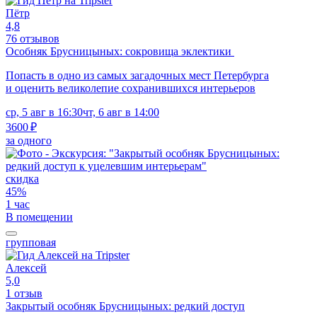
Пётр
4,8
76 отзывов
Особняк Брусницыных: сокровища эклектики
Попасть в одно из самых загадочных мест Петербурга
и оценить великолепие сохранившихся интерьеров
ср, 5 авг в 16:30
чт, 6 авг в 14:00
3600 ₽
за одного
скидка
45%
1 час
В помещении
групповая
Алексей
5,0
1 отзыв
Закрытый особняк Брусницыных: редкий доступ