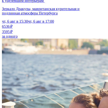
к уцелевшим интерьерам
Зеркало Дракулы, мавританская курительная и
подлинная атмосфера Петербурга
чт, 6 авг в 15:30
чт, 6 авг в 17:00
6536 ₽
3595 ₽
за одного