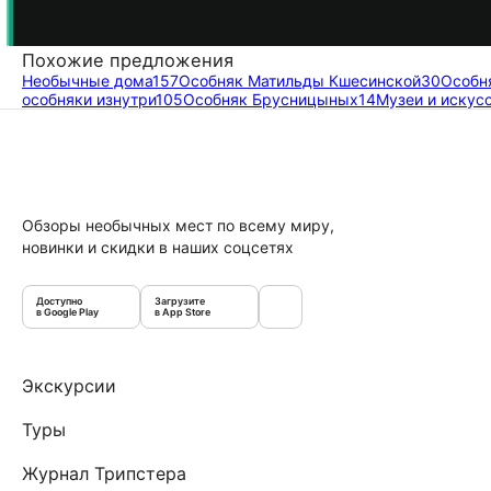
Похожие предложения
Необычные дома
157
Особняк Матильды Кшесинской
30
Особн
особняки изнутри
105
Особняк Брусницыных
14
Музеи и искус
Обзоры необычных мест по всему миру,
новинки и скидки в наших соцсетях
Доступно
Загрузите
в Google Play
в App Store
Экскурсии
Туры
Журнал Трипстера