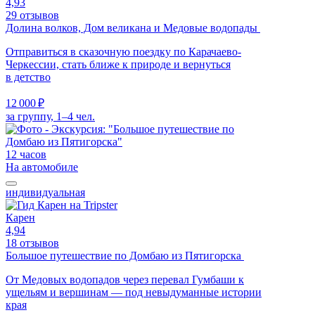
4,93
29 отзывов
Долина волков, Дом великана и Медовые водопады
Отправиться в сказочную поездку по Карачаево-
Черкессии, стать ближе к природе и вернуться
в детство
12 000 ₽
за группу, 1–4 чел.
12 часов
На автомобиле
индивидуальная
Карен
4,94
18 отзывов
Большое путешествие по Домбаю из Пятигорска
От Медовых водопадов через перевал Гумбаши к
ущельям и вершинам — под невыдуманные истории
края