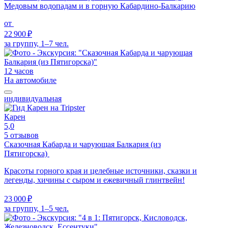
Медовым водопадам и в горную Кабардино-Балкарию
от
22 900 ₽
за группу, 1–7 чел.
12 часов
На автомобиле
индивидуальная
Карен
5,0
5 отзывов
Сказочная Кабарда и чарующая Балкария (из
Пятигорска)
Красоты горного края и целебные источники, сказки и
легенды, хичины с сыром и ежевичный глинтвейн!
23 000 ₽
за группу, 1–5 чел.