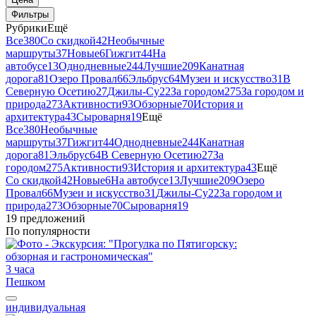
Фильтры
Рубрики
Ещё
Все
380
Со скидкой
42
Необычные
маршруты
37
Новые
6
Гижгит
44
На
автобусе
13
Однодневные
244
Лучшие
209
Канатная
дорога
81
Озеро Провал
66
Эльбрус
64
Музеи и искусство
31
В
Северную Осетию
27
Джилы-Су
22
За городом
275
За городом и
природа
273
Активности
93
Обзорные
70
История и
архитектура
43
Сыроварня
19
Ещё
Все
380
Необычные
маршруты
37
Гижгит
44
Однодневные
244
Канатная
дорога
81
Эльбрус
64
В Северную Осетию
27
За
городом
275
Активности
93
История и архитектура
43
Ещё
Со скидкой
42
Новые
6
На автобусе
13
Лучшие
209
Озеро
Провал
66
Музеи и искусство
31
Джилы-Су
22
За городом и
природа
273
Обзорные
70
Сыроварня
19
19 предложений
По популярности
3 часа
Пешком
индивидуальная