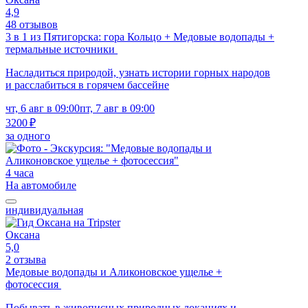
4,9
48 отзывов
3 в 1 из Пятигорска: гора Кольцо + Медовые водопады +
термальные источники
Насладиться природой, узнать истории горных народов
и расслабиться в горячем бассейне
чт, 6 авг в 09:00
пт, 7 авг в 09:00
3200 ₽
за одного
4 часа
На автомобиле
индивидуальная
Оксана
5,0
2 отзыва
Медовые водопады и Аликоновское ущелье +
фотосессия
Побывать в живописных природных локациях и