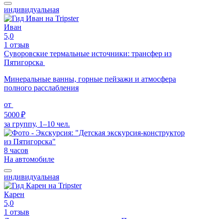
индивидуальная
Иван
5,0
1 отзыв
Суворовские термальные источники: трансфер из
Пятигорска
Минеральные ванны, горные пейзажи и атмосфера
полного расслабления
от
5000 ₽
за группу, 1–10 чел.
8 часов
На автомобиле
индивидуальная
Карен
5,0
1 отзыв