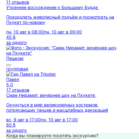
11 отзывов
Утреннее восхождение к Большому Будде
Преодолеть живописный подъём и посмотреть на
Пхукет по-новому
пн, 10 авг в 08:00
пн, 10 авг в 09:00
45 $
за одного
Пешком
групповая
Павел
5,0
17 отзывов
Сиам Нирамит: вечернее шоу на Пхукете
Окунуться в мир великолепных костюмов,
потрясающих танцев и масштабных декораций
вс, 9 авг в 17:00
пн, 10 авг в 17:00
60 $
за одного
Когда вы планируете посетить экскурсию?