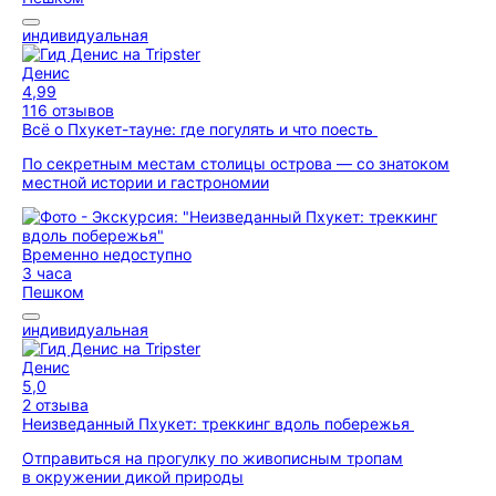
индивидуальная
Денис
4,99
116 отзывов
Всё о Пхукет-тауне: где погулять и что поесть
По секретным местам столицы острова — со знатоком
местной истории и гастрономии
Временно недоступно
3 часа
Пешком
индивидуальная
Денис
5,0
2 отзыва
Неизведанный Пхукет: треккинг вдоль побережья
Отправиться на прогулку по живописным тропам
в окружении дикой природы