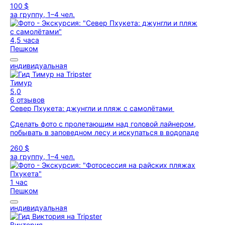
100 $
за группу, 1–4 чел.
4,5 часа
Пешком
индивидуальная
Тимур
5,0
6 отзывов
Север Пхукета: джунгли и пляж с самолётами
Сделать фото с пролетающим над головой лайнером,
побывать в заповедном лесу и искупаться в водопаде
260 $
за группу, 1–4 чел.
1 час
Пешком
индивидуальная
Виктория