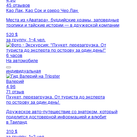
45 отзывов
Као Лак, Као Сок и озеро Чео Лан
Места из «Аватара», буддийские храмы, заповедные
тропики и тайские истории — в дружеской компании
520 $
за группу, 1–4 чел.
6 часов
На автомобиле
индивидуальная
Валерий
4,96
71 отзыв
Пхукет, перезагрузка. От туриста до эксперта
по острову за один день!
Дружеское авто-путешествие со знатоком, который
поделится достоверной информацией и влюбит
в Таиланд
310 $
за группу, 1–2 чел.