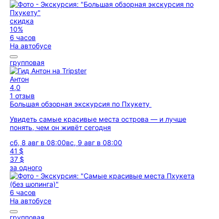
скидка
10%
6 часов
На автобусе
групповая
Антон
4,0
1 отзыв
Большая обзорная экскурсия по Пхукету
Увидеть самые красивые места острова — и лучше
понять, чем он живёт сегодня
сб, 8 авг в 08:00
вс, 9 авг в 08:00
41 $
37 $
за одного
6 часов
На автобусе
групповая