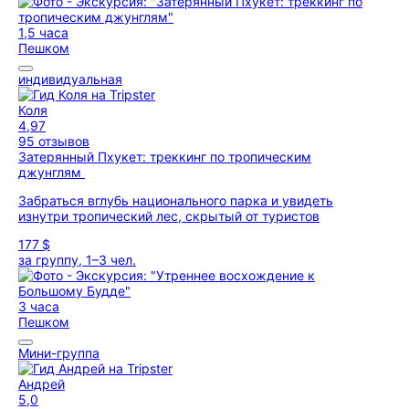
1,5 часа
Пешком
индивидуальная
Коля
4,97
95 отзывов
Затерянный Пхукет: треккинг по тропическим
джунглям
Забраться вглубь национального парка и увидеть
изнутри тропический лес, скрытый от туристов
177 $
за группу, 1–3 чел.
3 часа
Пешком
Мини-группа
Андрей
5,0