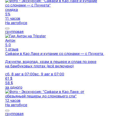
скидка
5%
11 часов
На автобусе
групповая
Антон
5,0
1 отзыв
Сафари в Као Лаке и купание со слонами — с Пхукета
Джунгли, водопад, храм в пещере и сплав по реке
на бамбуковых плотах (всё включено)
сб, 8 авг в 07:00
вс, 9 авг в 07:00
61 $
58 $
за одного
12 часов
На автобусе
групповая