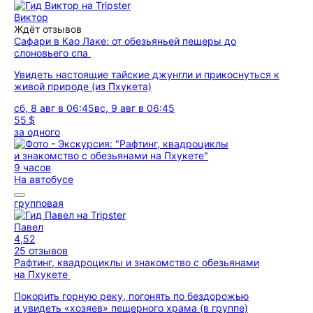
Виктор
Ждёт отзывов
Сафари в Као Лаке: от обезьяньей пещеры до
слоновьего спа
Увидеть настоящие тайские джунгли и прикоснуться к
живой природе (из Пхукета)
сб, 8 авг в 06:45
вс, 9 авг в 06:45
55 $
за одного
9 часов
На автобусе
групповая
Павел
4,52
25 отзывов
Рафтинг, квадроциклы и знакомство с обезьянами
на Пхукете
Покорить горную реку, погонять по бездорожью
и увидеть «хозяев» пещерного храма (в группе)