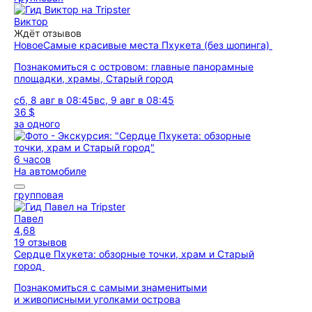
Виктор
Ждёт отзывов
Новое
Самые красивые места Пхукета (без шопинга)
Познакомиться с островом: главные панорамные
площадки, храмы, Старый город
сб, 8 авг в 08:45
вс, 9 авг в 08:45
36 $
за одного
6 часов
На автомобиле
групповая
Павел
4,68
19 отзывов
Сердце Пхукета: обзорные точки, храм и Cтарый
город
Познакомиться с самыми знаменитыми
и живописными уголками острова