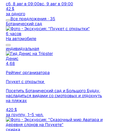
сб, 8 авг в 09:00
вс, 9 авг в 09:00
42 $
за одного
Все предложения · 35
Ботанический сад
6 часов
На автомобиле
индивидуальная
Денис
4,68
Рейтинг организатора
Пхукет с открытки
Посетить Ботанический сад и Большого Будду,
насладиться видами со смотровых и отдохнуть
на пляжах
420 $
за группу, 1–5 чел.
скидка