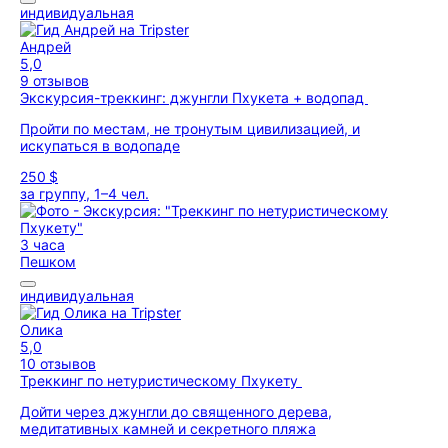
индивидуальная
Андрей
5,0
9 отзывов
Экскурсия-треккинг: джунгли Пхукета + водопад
Пройти по местам, не тронутым цивилизацией, и
искупаться в водопаде
250 $
за группу, 1–4 чел.
3 часа
Пешком
индивидуальная
Олика
5,0
10 отзывов
Треккинг по нетуристическому Пхукету
Дойти через джунгли до священного дерева,
медитативных камней и секретного пляжа