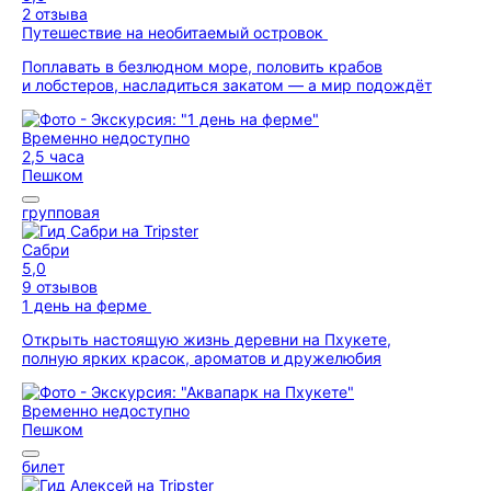
2 отзыва
Путешествие на необитаемый островок
Поплавать в безлюдном море, половить крабов
и лобстеров, насладиться закатом — а мир подождёт
Временно недоступно
2,5 часа
Пешком
групповая
Сабри
5,0
9 отзывов
1 день на ферме
Открыть настоящую жизнь деревни на Пхукете,
полную ярких красок, ароматов и дружелюбия
Временно недоступно
Пешком
билет