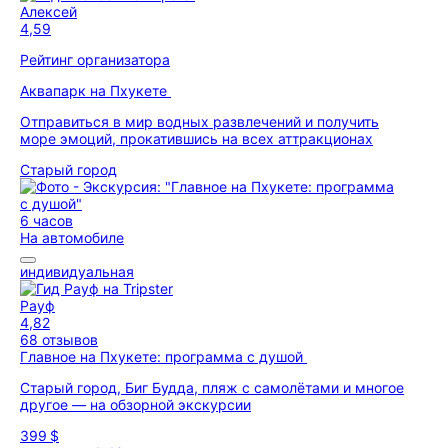
Алексей
4,59
Рейтинг организатора
Аквапарк на Пхукете
Отправиться в мир водных развлечений и получить
море эмоций, прокатившись на всех аттракционах
Старый город
6 часов
На автомобиле
индивидуальная
Рауф
4,82
68 отзывов
Главное на Пхукете: программа с душой
Старый город, Биг Будда, пляж с самолётами и многое
другое — на обзорной экскурсии
399 $