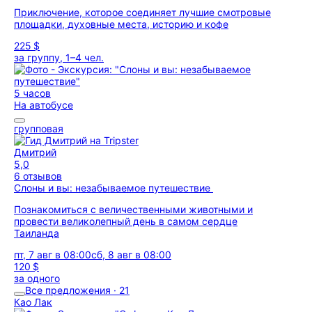
Приключение, которое соединяет лучшие смотровые
площадки, духовные места, историю и кофе
225 $
за группу, 1–4 чел.
5 часов
На автобусе
групповая
Дмитрий
5,0
6 отзывов
Слоны и вы: незабываемое путешествие
Познакомиться с величественными животными и
провести великолепный день в самом сердце
Таиланда
пт, 7 авг в 08:00
сб, 8 авг в 08:00
120 $
за одного
Все предложения · 21
Као Лак