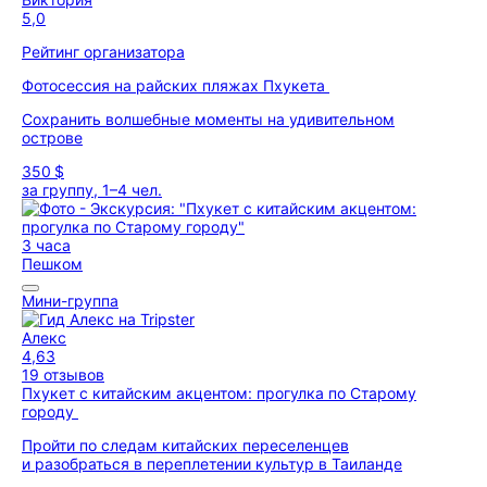
5,0
Рейтинг организатора
Фотосессия на райских пляжах Пхукета
Сохранить волшебные моменты на удивительном
острове
350 $
за группу, 1–4 чел.
3 часа
Пешком
Мини-группа
Алекс
4,63
19 отзывов
Пхукет с китайским акцентом: прогулка по Старому
городу
Пройти по следам китайских переселенцев
и разобраться в переплетении культур в Таиланде