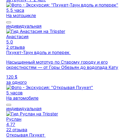
5,5 часа
На мотоцикле
индивидуальная
Анастасия
5,0
2 отзыва
Пхукет-Таун вдоль и поперек
Насыщенный мототур по Старому городу и его
окрестностям — от Горы Обезьян до водопада Кату
120 $
за одного
5 часов
На автомобиле
индивидуальная
Руслан
4,77
22 отзыва
Открывая Пхукет