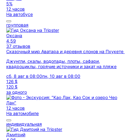
5%
12 часов
На автобусе
групповая
Оксана
4,59
37 отзывов
Сказочный мир Аватара и деревня слонов на Пхукете
Джунгли, скалы, водопады, плоты, сафари,
квадроциклы, горячие источники и закат на пляже
сб, 8 авг в 08:00
пн, 10 авг в 08:00
126 $
120 $
за одного
12 часов
На автомобиле
индивидуальная
Дмитрий
4,96