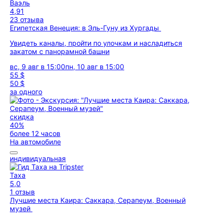
Ваэль
4,91
23 отзыва
Египетская Венеция: в Эль-Гуну из Хургады
Увидеть каналы, пройти по улочкам и насладиться
закатом с панорамной башни
вс, 9 авг в 15:00
пн, 10 авг в 15:00
55 $
50 $
за одного
скидка
40%
более 12 часов
На автомобиле
индивидуальная
Таха
5,0
1 отзыв
Лучшие места Каира: Саккара, Серапеум, Военный
музей