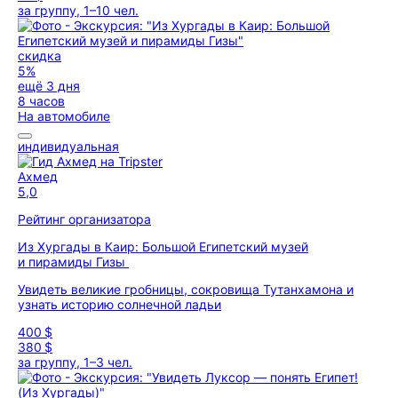
за группу, 1–10 чел.
скидка
5%
ещё 3 дня
8 часов
На автомобиле
индивидуальная
Ахмед
5,0
Рейтинг организатора
Из Хургады в Каир: Большой Египетский музей
и пирамиды Гизы
Увидеть великие гробницы, сокровища Тутанхамона и
узнать историю солнечной ладьи
400 $
380 $
за группу, 1–3 чел.