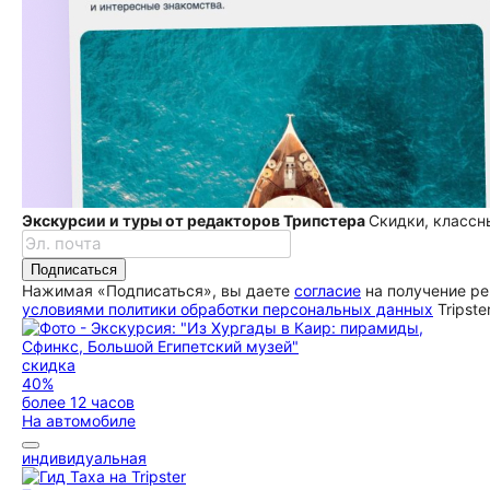
Экскурсии и туры от редакторов Трипстера
Скидки, классн
Подписаться
Нажимая «Подписаться», вы даете
согласие
на получение ре
условиями политики обработки персональных данных
Tripste
скидка
40%
более 12 часов
На автомобиле
индивидуальная