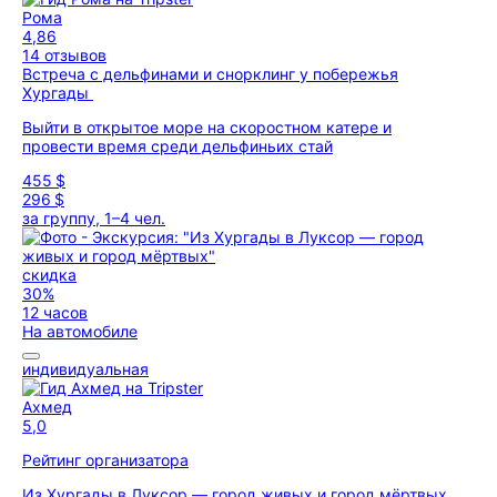
Рома
4,86
14 отзывов
Встреча с дельфинами и снорклинг у побережья
Хургады
Выйти в открытое море на скоростном катере и
провести время среди дельфиньих стай
455 $
296 $
за группу, 1–4 чел.
скидка
30%
12 часов
На автомобиле
индивидуальная
Ахмед
5,0
Рейтинг организатора
Из Хургады в Луксор — город живых и город мёртвых