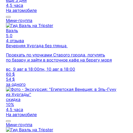
ещё 3 дня
4,5 часа
На автомобиле
Мини-группа
Ваэль
5,0
4 отзыва
Вечерняя Хургада без глянца
Проехать по улочками Старого города, погулять
по базару и зайти в восточное кафе на берегу моря
вс, 9 авг в 18:00
пн, 10 авг в 18:00
60 $
54 $
за одного
скидка
10%
4,5 часа
На автомобиле
Мини-группа