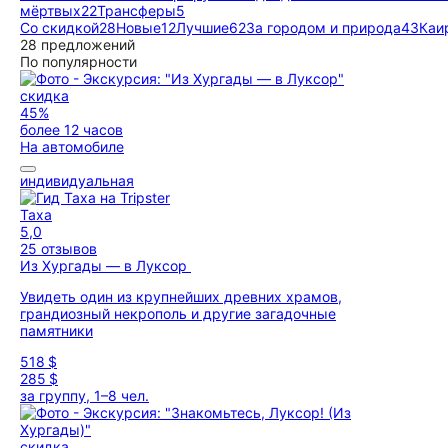
мёртвых
22
Трансферы
5
Со скидкой
28
Новые
12
Лучшие
62
За городом и природа
43
Каи
28 предложений
По популярности
скидка
45%
более 12 часов
На автомобиле
индивидуальная
Таха
5,0
25 отзывов
Из Хургады — в Луксор
Увидеть один из крупнейших древних храмов,
грандиозный некрополь и другие загадочные
памятники
518 $
285 $
за группу, 1–8 чел.
скидка