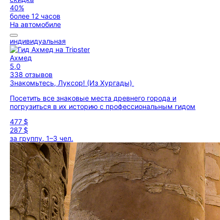
40%
более 12 часов
На автомобиле
индивидуальная
Ахмед
5,0
338 отзывов
Знакомьтесь, Луксор! (Из Хургады)
Посетить все знаковые места древнего города и
погрузиться в их историю с профессиональным гидом
477 $
287 $
за группу, 1–3 чел.