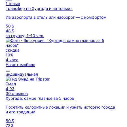
1 отзыв
Трансфер по Хургаде и не только
Из аэропорта в отель или наоборот — с комфортом
50 $
48 $
за группу, 1–10 чел.
скидка
10%
4 часа
На автомобиле
индивидуальная
Эмад
4,93
30 отзывов
Хургада: самое главное за 5 часов
Посетить колоритные локации и узнать историю города
и его традиции
80 $
72 $