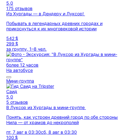
5,0
175 отзывов
Из Хургады — в Дендеру и Луксор!
Побывать в легендарных древних городах и
прикоснуться к их многовековой истории
542 $
299 $
за группу, 1–8 чел.
более 12 часов
На автобусе
Мини-группа
Саид
5,0
5 отзывов
В Луксор из Хургады в мини-группе
Понять, как устроен древний город по обе стороны
Нила — от храмов до некрополей
пт, 7 авг в 03:30
сб, 8 авг в 03:30
100 $