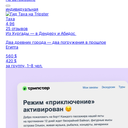
индивидуальная
Таха
4,96
25 отзывов
Из Хургады — в Дендеру и Абидос
Два древних города — два погружения в прошлое
Египта
560 $
420 $
за группу, 1–8 чел.