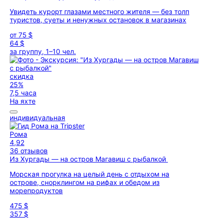
Увидеть курорт глазами местного жителя — без толп
туристов, суеты и ненужных остановок в магазинах
от
75 $
64 $
за группу, 1–10 чел.
скидка
25%
7,5 часа
На яхте
индивидуальная
Рома
4,92
36 отзывов
Из Хургады — на остров Магавиш с рыбалкой
Морская прогулка на целый день с отдыхом на
острове, снорклингом на рифах и обедом из
морепродуктов
475 $
357 $