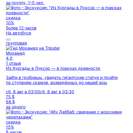
за группу, 1–5 чел.
скидка
10%
более 12 часов
На автобусе
групповая
Мохамед
4,0
1 отзыв
Из Хургады в Луксор — в поисках древности
Зайти в гробницы, увидеть гигантские статуи и пройти
по ступеням храмов, возведённых до нашей эры
сб, 8 авг в 03:00
сб, 8 авг в 03:30
75 $
68 $
за одного
скидка
15%
8 часов