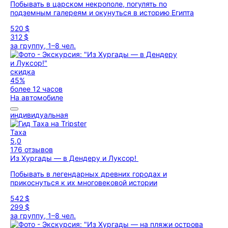
Побывать в царском некрополе, погулять по
подземным галереям и окунуться в историю Египта
520 $
312 $
за группу, 1–8 чел.
скидка
45%
более 12 часов
На автомобиле
индивидуальная
Таха
5,0
176 отзывов
Из Хургады — в Дендеру и Луксор!
Побывать в легендарных древних городах и
прикоснуться к их многовековой истории
542 $
299 $
за группу, 1–8 чел.