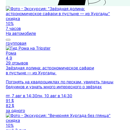
скидка
10%
7 часов
На автомобиле
групповая
Рома
4,9
29 отзывов
Звёздная долина: астрономическое сафари
в пустыне — из Хургады
Погонять на квадроциклах по пескам, увидеть танцы
бедуинов и узнать много интересного о звёздах
пт, 7 авг в 14:30
пн, 10 авг в 14:30
91 $
82 $
за одного
скидка
10%