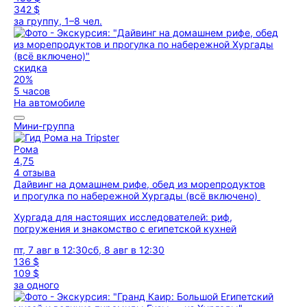
342 $
за группу, 1–8 чел.
скидка
20%
5 часов
На автомобиле
Мини-группа
Рома
4,75
4 отзыва
Дайвинг на домашнем рифе, обед из морепродуктов
и прогулка по набережной Хургады (всё включено)
Хургада для настоящих исследователей: риф,
погружения и знакомство с египетской кухней
пт, 7 авг в 12:30
сб, 8 авг в 12:30
136 $
109 $
за одного