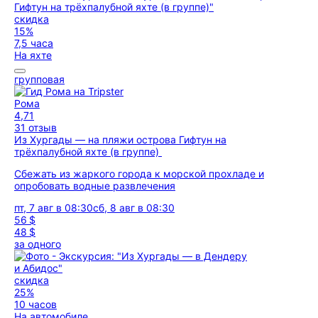
скидка
15%
7,5 часа
На яхте
групповая
Рома
4,71
31 отзыв
Из Хургады — на пляжи острова Гифтун на
трёхпалубной яхте (в группе)
Сбежать из жаркого города к морской прохладе и
опробовать водные развлечения
пт, 7 авг в 08:30
сб, 8 авг в 08:30
56 $
48 $
за одного
скидка
25%
10 часов
На автомобиле