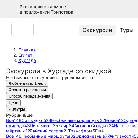
Экскурсии в кармане
в приложении Трипстера
Экскурсии
Туры
Главная
Египет
Хургада
Экскурсии в Хургаде со скидкой
Необычные экскурсии на русском языке
Любые даты, 1 чел.
Формат проведения
Способ передвижения
Цена
Фильтры
Рубрики
Ещё
Все
148
Со скидкой
28
Необычные маршруты
32
Новые
12
Однод
природа
43
Пирамиды
35
Каир
34
Активный отдых
24
На автобус
мёртвых
22
Райский остров
21
Трансферы
5
Ещё
Все
148
Необычные маршруты
32
Однодневные
77
Активности
5