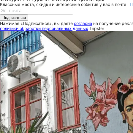
Классные места, скидки и интересные события у вас в почте ·
П
Подписаться
Нажимая «Подписаться», вы даете
согласие
на получение рекла
политики обработки персональных данных
Tripster