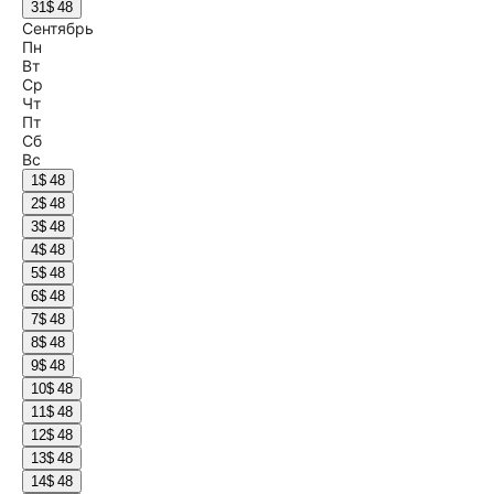
31
$ 48
Сентябрь
Пн
Вт
Ср
Чт
Пт
Сб
Вс
1
$ 48
2
$ 48
3
$ 48
4
$ 48
5
$ 48
6
$ 48
7
$ 48
8
$ 48
9
$ 48
10
$ 48
11
$ 48
12
$ 48
13
$ 48
14
$ 48