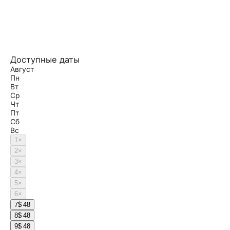
Доступные даты
Август
Пн
Вт
Ср
Чт
Пт
Сб
Вс
1
×
2
×
3
×
4
×
5
×
6
×
7
$ 48
8
$ 48
9
$ 48