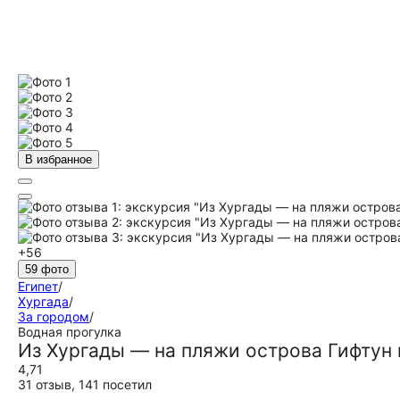
В избранное
+56
59 фото
Египет
/
Хургада
/
За городом
/
Водная прогулка
Из Хургады — на пляжи острова Гифтун н
4,71
31 отзыв
,
141 посетил