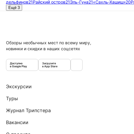
дельфинов
21
Райский остров
21
Эль-Гуна
21
«Сахль-Хашиш»
20
Р
Ещё 3
Обзоры необычных мест по всему миру,
новинки и скидки в наших соцсетях
Доступно
Загрузите
в Google Play
в App Store
Экскурсии
Туры
Журнал Трипстера
Вакансии