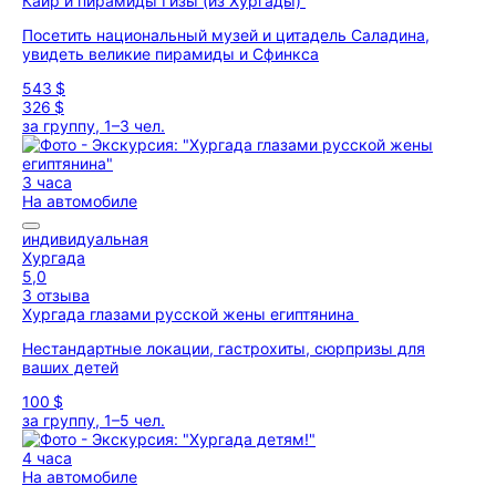
Каир и пирамиды Гизы (из Хургады)
Посетить национальный музей и цитадель Саладина,
увидеть великие пирамиды и Сфинкса
543 $
326 $
за группу, 1–3 чел.
3 часа
На автомобиле
индивидуальная
Хургада
5,0
3 отзыва
Хургада глазами русской жены египтянина
Нестандартные локации, гастрохиты, сюрпризы для
ваших детей
100 $
за группу, 1–5 чел.
4 часа
На автомобиле