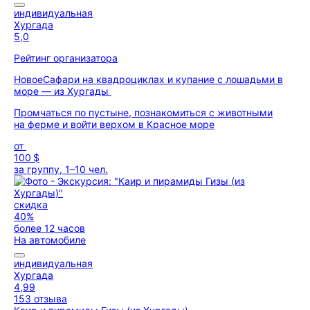
индивидуальная
Хургада
5,0
Рейтинг организатора
Новое
Сафари на квадроциклах и купание с лошадьми в
море — из Хургады
Промчаться по пустыне, познакомиться с животными
на ферме и войти верхом в Красное море
от
100 $
за группу, 1–10 чел.
скидка
40%
более 12 часов
На автомобиле
индивидуальная
Хургада
4,99
153 отзыва