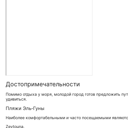
До­сто­при­ме­ча­тель­но­сти
Помимо отдыха у моря, молодой город готов предложить пу
удивиться.
Пляжи Эль‑Гуны
Наиболее комфортабельными и часто посещаемыми являютс
Zeytouna,