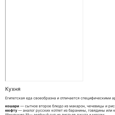
Кухня
Египетская еда своеобразна и отличается специфическими а
кошари
— сытное второе блюдо из макарон, чечевицы и рис
кюфту
— аналог русских котлет из баранины, говядины или 
**
мулукию
**
— зелёный суп из листьев джута и мясом;