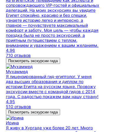
на египетское телевидение как эксперта и
сопровождающего VIP-гостей и официальных
делегаций. На моих экскурсиях вы увидите
Египет спокойно, красиво и без спешки,
узнаете историю легко и интересно, а
главное — почувствуете максимальный
комфорт и заботу. Моя цель — чтобы каждая
поездка была не просто экскурсией, а
приятным путешествием с теплом,
вниманием и уважением к вашим желаниям.
4.96
710 отзывов
Посмотреть экскурсии гида
Мухаммед
Я лицензированный гид-египтолог. У меня
два высших образования и диплом по
истории Египта на русском языке. Провожу
экскурсии вместе с командой гидов с 2014
года. С радостью покажем вам нашу страну!
4.95
510 отзывов
Посмотреть экскурсии гида
Ирина
Я живу в Хургаде уже более 20 лет. Много