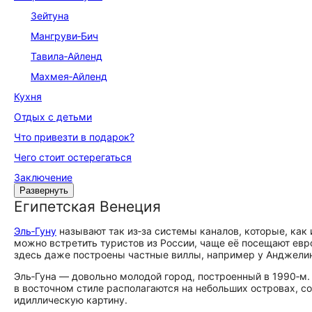
Зейтуна
Мангруви‑Бич
Тавила‑Айленд
Махмея‑Айленд
Кухня
Отдых с детьми
Что привезти в подарок?
Чего стоит остерегаться
Заключение
Развернуть
Египетская Венеция
Эль‑Гуну
называют так из‑за системы каналов, которые, как
можно встретить туристов из России, чаще её посещают евр
здесь даже построены частные виллы, например у Анджел
Эль‑Гуна — довольно молодой город, построенный в 1990‑м.
в восточном стиле располагаются на небольших островах, с
идиллическую картину.