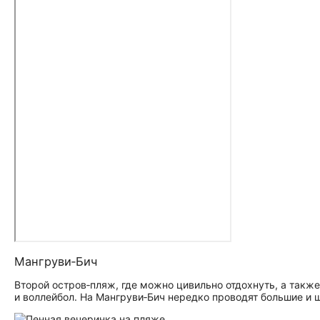
Мангруви‑Бич
Второй остров‑пляж, где можно цивильно отдохнуть, а такж
и воллейбол. На Мангруви‑Бич нередко проводят большие и