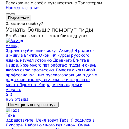
Расскажите о своём путешествии с Трипстером
Написать статью
Поделиться
Заметили ошибку?
Узнать больше помогут гиды
Влюблены в место — и влюбляют других
Ахмед
Здравствуйте, меня зовут Ахмед! Я родился
и живу в Египте. Окончил курсы русского
языка, изучал историю Древнего Египта в
Каире. Уже много лет работаю гидом и очень
люблю свою профессию. Вместе с командой
профессиональных русскоговорящих гидов с
радостью покажу вам самые интересные
места Луксора, Каира, Александрии и
Асуана.
5.0
653 отзыва
Посмотреть экскурсии гида
Таха
Здравствуйте! Меня зовут Таха. Я родился в
Луксоре. Работаю много лет гидом. Очень