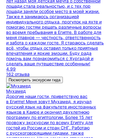
лет назад моя детская мечта о собственной
лошади стала реальностью, и с тех пор
лошади заняли особое место в моей жизни.
Также я занимаюсь организацией
индивидуального отдыха, прогулок на яхте и
помогаю гостям решать различные вопросы
во время пребывания в Египте. В работе для
меня главное — честность, ответственность
и забота о каждом госте. Я стараюсь сделать
всё, чтобы отдых оставил только приятные
впечатления и яркие эмоции. Буду рада
помочь вам познакомиться с Хургадой и
сделать ваше путешествие особенным!
4.99
162 отзыва
Посмотреть экскурсии гида
Мухамед
Дорогие наши гости, приветствую вас
в Египте! Меня зовут Мухамед, я изучал
русский язык на факультете иностранных
языков в Каире и окончил двухлетнюю
программу по египтологии. Более 15 лет
провожу экскурсии по всему Египту для
гостей из России и стран СНГ. Работаю
с русскоговорящими гидами, также