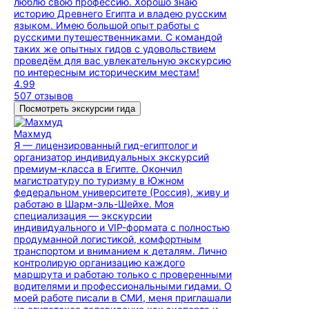
люблю свою профессию. Хорошо знаю
историю Древнего Египта и владею русским
языком. Имею большой опыт работы с
русскими путешественниками. С командой
таких же опытных гидов с удовольствием
проведём для вас увлекательную экскурсию
по интересным историческим местам!
4.99
507 отзывов
Посмотреть экскурсии гида
Махмуд
Я — лицензированный гид-египтолог и
организатор индивидуальных экскурсий
премиум-класса в Египте. Окончил
магистратуру по туризму в Южном
федеральном университете (Россия), живу и
работаю в Шарм-эль-Шейхе. Моя
специализация — экскурсии
индивидуального и VIP-формата с полностью
продуманной логистикой, комфортным
транспортом и вниманием к деталям. Лично
контролирую организацию каждого
маршрута и работаю только с проверенными
водителями и профессиональными гидами. О
моей работе писали в СМИ, меня приглашали