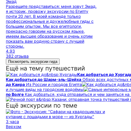
Эмад
Разрешите представиться: меня зовут Эмад,
я историк, провожу экскурсии по Египту
почти 20 лет. В моей команде только
профессиональные и дружелюбные гиды с
большим опытом. Мы все египтологи,
прекрасно говорим на русском языке,
имеем высшее образование и очень хотим
показать вам родную страну с лучшей
стороны.
4.93
382 отзыва
Посмотреть экскурсии гида
Ещё на тему путешествий
Как добраться до Хургад
Как добраться до Шарм-эль-Шейха
Обзор всех доступных
до Каира
Из России и городов Египта
и лучшие виды на городские водоёмы
по Волге
Как добраться, куда отправиться и чем заняться на
Ещё экскурсии по теме
3 часа
Верхом