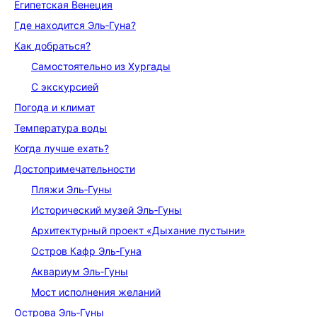
Египетская Венеция
Где находится Эль‑Гуна?
Как добраться?
Самостоятельно из Хургады
С экскурсией
Погода и климат
Температура воды
Когда лучше ехать?
До­сто­при­ме­ча­тель­но­сти
Пляжи Эль‑Гуны
Исторический музей Эль‑Гуны
Архитектурный проект «Дыхание пустыни»
Остров Кафр Эль‑Гуна
Аквариум Эль‑Гуны
Мост исполнения желаний
Острова Эль‑Гуны