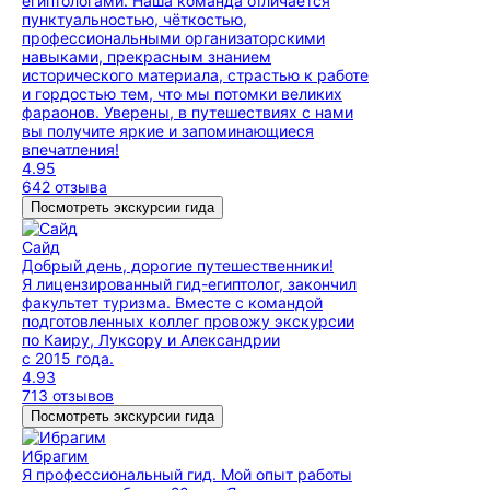
египтологами. Наша команда отличается
пунктуальностью, чёткостью,
профессиональными организаторскими
навыками, прекрасным знанием
исторического материала, страстью к работе
и гордостью тем, что мы потомки великих
фараонов. Уверены, в путешествиях с нами
вы получите яркие и запоминающиеся
впечатления!
4.95
642 отзыва
Посмотреть экскурсии гида
Сайд
Добрый день, дорогие путешественники!
Я лицензированный гид-египтолог, закончил
факультет туризма. Вместе с командой
подготовленных коллег провожу экскурсии
по Каиру, Луксору и Александрии
с 2015 года.
4.93
713 отзывов
Посмотреть экскурсии гида
Ибрагим
Я профессиональный гид. Мой опыт работы