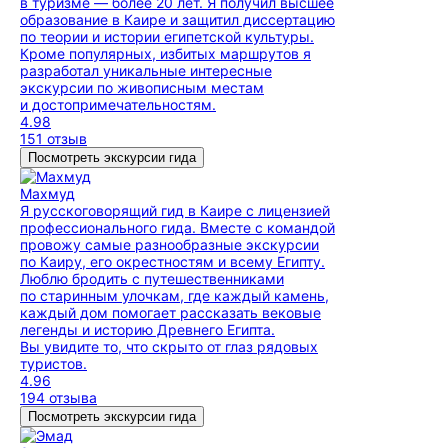
в туризме — более 20 лет. Я получил высшее
образование в Каире и защитил диссертацию
по теории и истории египетской культуры.
Кроме популярных, избитых маршрутов я
разработал уникальные интересные
экскурсии по живописным местам
и достопримечательностям.
4.98
151 отзыв
Посмотреть экскурсии гида
Махмуд
Я русскоговорящий гид в Каире с лицензией
профессионального гида. Вместе с командой
провожу самые разнообразные экскурсии
по Каиру, его окрестностям и всему Египту.
Люблю бродить с путешественниками
по старинным улочкам, где каждый камень,
каждый дом помогает рассказать вековые
легенды и историю Древнего Египта.
Вы увидите то, что скрыто от глаз рядовых
туристов.
4.96
194 отзыва
Посмотреть экскурсии гида