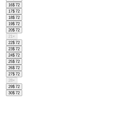
16
$ 72
17
$ 72
18
$ 72
19
$ 72
20
$ 72
21
×
22
$ 72
23
$ 72
24
$ 72
25
$ 72
26
$ 72
27
$ 72
28
×
29
$ 72
30
$ 72