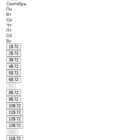
Сентябрь
Пн
Вт
Ср
Чт
Пт
Сб
Вс
1
$ 72
2
$ 72
3
$ 72
4
$ 72
5
$ 72
6
$ 72
7
×
8
$ 72
9
$ 72
10
$ 72
11
$ 72
12
$ 72
13
$ 72
14
×
15
$ 72