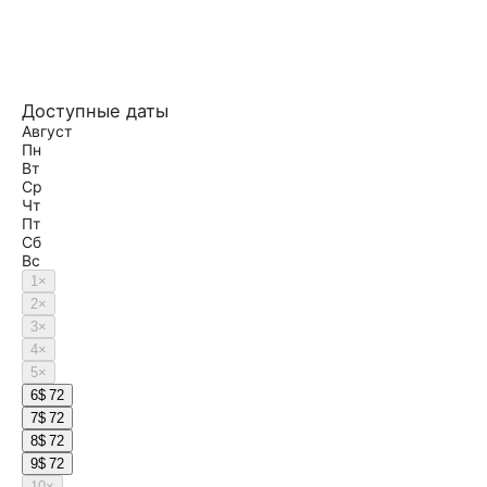
Доступные даты
Август
Пн
Вт
Ср
Чт
Пт
Сб
Вс
1
×
2
×
3
×
4
×
5
×
6
$ 72
7
$ 72
8
$ 72
9
$ 72
10
×