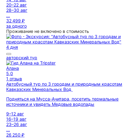
20–22 авг
28–30 авг
...
32 499 ₽
за одного
Проживание не включено в стоимость
4 дня
авторский тур
Алана
5,0
1 отзыв
Автобусный тур по 3 городам и природным красотам
Кавказских Минеральных Вод
Подняться на Мусса-Ачитара, посетить термальные
источники и увидеть Медовые водопады
9–12 авг
16–19 авг
23–26 авг
...
26 250 ₽