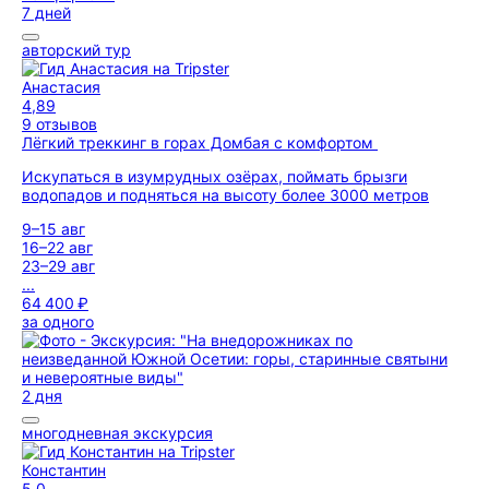
7 дней
авторский тур
Анастасия
4,89
9 отзывов
Лёгкий треккинг в горах Домбая с комфортом
Искупаться в изумрудных озёрах, поймать брызги
водопадов и подняться на высоту более 3000 метров
9–15 авг
16–22 авг
23–29 авг
...
64 400 ₽
за одного
2 дня
многодневная экскурсия
Константин
5,0