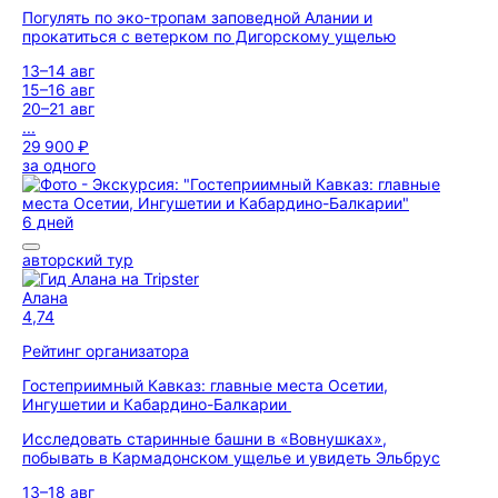
Погулять по эко-тропам заповедной Алании и
прокатиться с ветерком по Дигорскому ущелью
13–14 авг
15–16 авг
20–21 авг
...
29 900 ₽
за одного
6 дней
авторский тур
Алана
4,74
Рейтинг организатора
Гостеприимный Кавказ: главные места Осетии,
Ингушетии и Кабардино-Балкарии
Исследовать старинные башни в «Вовнушках»,
побывать в Кармадонском ущелье и увидеть Эльбрус
13–18 авг