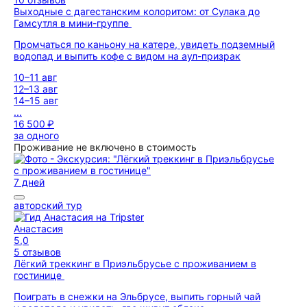
Выходные с дагестанским колоритом: от Сулака до
Гамсутля в мини-группе
Промчаться по каньону на катере, увидеть подземный
водопад и выпить кофе с видом на аул-призрак
10–11 авг
12–13 авг
14–15 авг
...
16 500 ₽
за одного
Проживание не включено в стоимость
7 дней
авторский тур
Анастасия
5,0
5 отзывов
Лёгкий треккинг в Приэльбрусье с проживанием в
гостинице
Поиграть в снежки на Эльбрусе, выпить горный чай