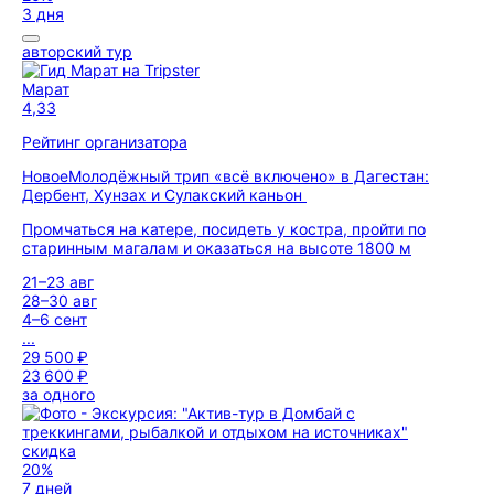
3 дня
авторский тур
Марат
4,33
Рейтинг организатора
Новое
Молодёжный трип «всё включено» в Дагестан:
Дербент, Хунзах и Сулакский каньон
Промчаться на катере, посидеть у костра, пройти по
старинным магалам и оказаться на высоте 1800 м
21–23 авг
28–30 авг
4–6 сент
...
29 500 ₽
23 600 ₽
за одного
скидка
20%
7 дней