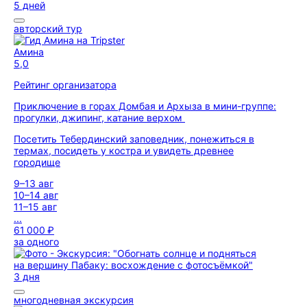
5 дней
авторский тур
Амина
5,0
Рейтинг организатора
Приключение в горах Домбая и Архыза в мини-группе:
прогулки, джипинг, катание верхом
Посетить Тебердинский заповедник, понежиться в
термах, посидеть у костра и увидеть древнее
городище
9–13 авг
10–14 авг
11–15 авг
...
61 000 ₽
за одного
3 дня
многодневная экскурсия