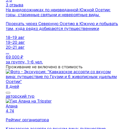
3 отзыва
На внедорожниках по неизведанной Южной Осетии:
горы, старинные святыни и невероятные виды
Проехать через Северную Осетию в Южную и побывать
там, куда редко добираются путешественники
18–19 авг
19–20 авг
20–21 авг
...
69 000 ₽
за группу, 1–6 чел.
Проживание не включено в стоимость
8 дней
авторский тур
Алана
4,74
Рейтинг организатора
Кавказское ассорти со вкусом вина: путешествие