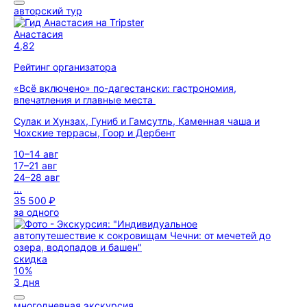
авторский тур
Анастасия
4,82
Рейтинг организатора
«Всё включено» по-дагестански: гастрономия,
впечатления и главные места
Сулак и Хунзах, Гуниб и Гамсутль, Каменная чаша и
Чохские террасы, Гоор и Дербент
10–14 авг
17–21 авг
24–28 авг
...
35 500 ₽
за одного
скидка
10%
3 дня
многодневная экскурсия