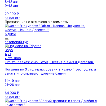
8–12 авг
9–13 авг
...
29 000 ₽
за одного
Проживание не включено в стоимость
6 дней
авторский тур
Зара
4,71
7 отзывов
Объять Кавказ: Ингушетия, Осетия, Чечня и Дагестан
Погулять по 3 столицам, сравнить кухню 4 республик и
узнать, что скрывают древние башни
14–19 авг
21–26 авг
...
64 000 ₽
за одного