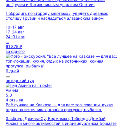
по Грузии и 6 живописным ущельям Осетии
Побродить по «городу мёртвых», увидеть древнюю
столицу Грузии и насладиться алазанским вином
10–17 авг
17–24 авг
24–31 авг
...
61 875 ₽
за одного
6 дней
авторский тур
Амина
5,0
4 отзыва
Всё лучшее на Кавказе — для вас: топ-локации, кухня,
отдых на источниках, конная прогулка, рыбалка
Эльбрус, Джилы-Су, Бермамыт, Теберда, Домбай,
Архыз и много активностей в индивидуальном формате