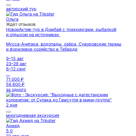
авторский тур
Ольга
Ждёт отзывов
Новое
Актив-тур в Домбай с треккингами, рыбалкой
и отдыхом на источниках
Мусса-Ачитара, водопады, озёра, Суворовские термы
и форелевое хозяйство в Теберде
9–15 авг
23–29 авг
6–12 сент
...
71 000 ₽
56 800 ₽
за одного
2 дня
многодневная экскурсия
Ахмед
5,0
10 отзывов