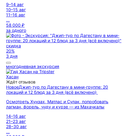
9–14 авг
10–15 авг
11–16 авг
...
58 000 ₽
за одного
скидка
20%
3 дня
многодневная экскурсия
Хасан
Ждёт отзывов
Новое
Джип-тур по Дагестану в мини-группе: 20
локаций и 12 блюд за 3 дня (всё включено)
Осмотреть Хунзах, Матлас и Сулак, попробовать
лагман, форель, чуду и курзе — из Махачкалы
14–16 авг
21–23 авг
28–30 авг
...