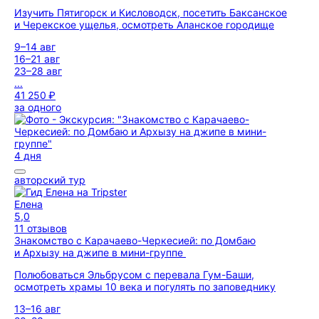
Изучить Пятигорск и Кисловодск, посетить Баксанское
и Черекское ущелья, осмотреть Аланское городище
9–14 авг
16–21 авг
23–28 авг
...
41 250 ₽
за одного
4 дня
авторский тур
Елена
5,0
11 отзывов
Знакомство с Карачаево-Черкесией: по Домбаю
и Архызу на джипе в мини-группе
Полюбоваться Эльбрусом с перевала Гум-Баши,
осмотреть храмы 10 века и погулять по заповеднику
13–16 авг