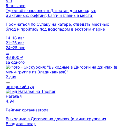
5,0
5 отзывов
Тур «всё включено» в Дагестан для молодых
и активных: рафтинг, багги и главные места
Промчаться по Сулаку на катере, отведать местных
блюд и пройтись под водопадом в экстрим-парке
14–18 авг
21–25 авг
24–28 авг
...
46 900 ₽
за одного
2 дня
авторский тур
Наталья
4,94
Рейтинг организатора
Выходные в Дигории на джипах (в мини-группе из
Владикавказа)