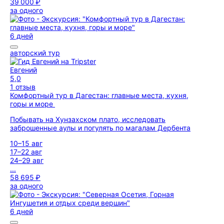
39 000 ₽
за одного
6 дней
авторский тур
Евгений
5,0
1 отзыв
Комфортный тур в Дагестан: главные места, кухня,
горы и море
Побывать на Хунзахском плато, исследовать
заброшенные аулы и погулять по магалам Дербента
10–15 авг
17–22 авг
24–29 авг
...
58 695 ₽
за одного
6 дней