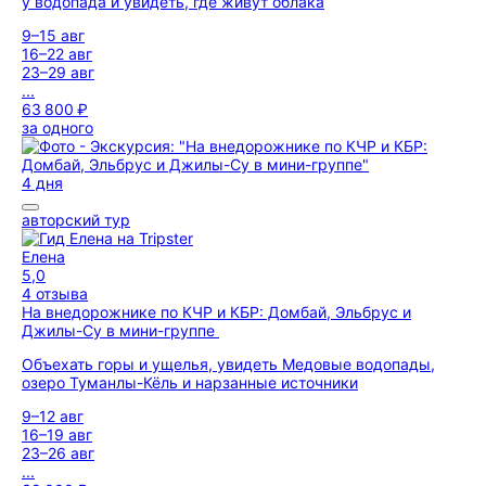
у водопада и увидеть, где живут облака
9–15 авг
16–22 авг
23–29 авг
...
63 800 ₽
за одного
4 дня
авторский тур
Елена
5,0
4 отзыва
На внедорожнике по КЧР и КБР: Домбай, Эльбрус и
Джилы-Су в мини-группе
Объехать горы и ущелья, увидеть Медовые водопады,
озеро Туманлы-Кёль и нарзанные источники
9–12 авг
16–19 авг
23–26 авг
...