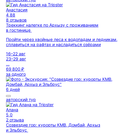
Анастасия
4,88
8 отзывов
Треккинг налегке по Архызу с проживанием
в гостинице
Пройти через хвойные леса к водопадам и ледникам,
сплавиться на рафтах и насладиться озёрами
16–22 авг
23–29 авг
...
69 800 ₽
за одного
6 дней
авторский тур
Алана
5,0
2 отзыва
Созвездие гор: курорты КМВ, Домбай, Архыз
и Эльбрус