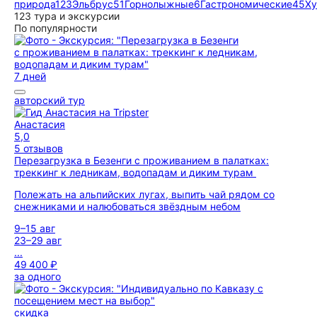
природа
123
Эльбрус
51
Горнолыжные
6
Гастрономические
45
Ху
123 тура и экскурсии
По популярности
7 дней
авторский тур
Анастасия
5,0
5 отзывов
Перезагрузка в Безенги с проживанием в палатках:
треккинг к ледникам, водопадам и диким турам
Полежать на альпийских лугах, выпить чай рядом со
снежниками и налюбоваться звёздным небом
9–15 авг
23–29 авг
...
49 400 ₽
за одного
скидка