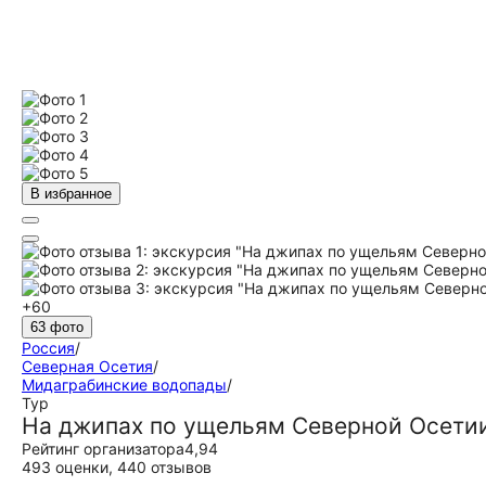
В избранное
+60
63 фото
Россия
/
Северная Осетия
/
Мидаграбинские водопады
/
Тур
На джипах по ущельям Северной Осетии
Рейтинг организатора
4,94
493 оценки
,
440 отзывов