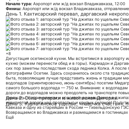
Начало тура:
Аэропорт или ж/д вокзал Владикавказа, 12:00
Финиш:
Аэропорт или ж/д вокзал Владикавказа, отправление
День 1. Кахтисарский перевал, даргавский некроп
+8
Дегустация осетинской кухни. Мы встретимся в аэропорту и
кухню (можем перенести обед и в горы). Кармадон и Даргав
сих пор заметны последствия схода ледника Колка. А после
фотографиям Осетии. Здесь сохранилось около ста традици
быта, позволяющие лучше представить жизнь и традиции ме
водопадов (ориентировочно, июнь-сентябрь) посетим Мида
самого большого водопада — 750 м. Внимание: к водопадам
дороги до водопадов можно преодолеть на транспорте повы
заряжаться адреналином и красотой: размещаемся в джипах
День 2. Сёла-призраки и живописная Дигория
извилистой дороги над пропастью и крутых склонов! По пу
День 3. Куртатинское ущелье, «лавочка счастья», 
Кавказа и одну из старейших в России — Гизельдонскую ГЭ
Возвращаемся во Владикавказ и размещаемся в гостиницах 
Ещё