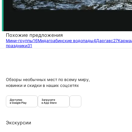
Похожие предложения
Мини-группы
16
Мидаграбинские водопады
4
Даргавс
27
Карма
праздники
31
Обзоры необычных мест по всему миру,
новинки и скидки в наших соцсетях
Доступно
Загрузите
в Google Play
в App Store
Экскурсии