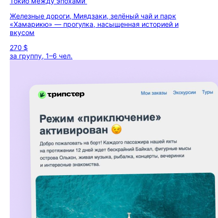
Токио между эпохами
Железные дороги, Миядзаки, зелёный чай и парк
«Хамарикю» — прогулка, насыщенная историей и
вкусом
270 $
за группу, 1–6 чел.