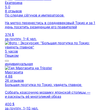
Екатерина
5,0
8 отзывов
По следам сёгунов и императоров
На метро перенестись в средневековый Токио и за 1
день посетить резиденции его правителей
374 $
за группу, 1–4 чел.
5 часов
Пешком
индивидуальная
Маргарита
4,88
26 отзывов
Большая прогулка по Токио: увидеть главное
Собрать красочную мозаику японской столицы —
и раскрыть её многоликий образ
400 $
за группу, 1–10 чел.