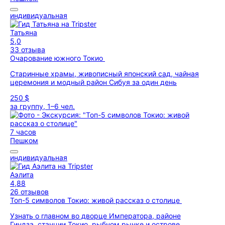
индивидуальная
Татьяна
5,0
33 отзыва
Очарование южного Токио
Старинные храмы, живописный японский сад, чайная
церемония и модный район Сибуя за один день
250 $
за группу, 1–6 чел.
7 часов
Пешком
индивидуальная
Аэлита
4,88
26 отзывов
Топ-5 символов Токио: живой рассказ о столице
Узнать о главном во дворце Императора, районе
Гиндза, станции Токио, рыбном рынке и острове