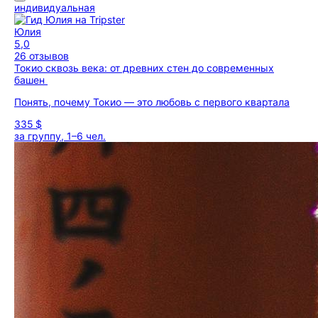
индивидуальная
Юлия
5,0
26 отзывов
Токио сквозь века: от древних стен до современных
башен
Понять, почему Токио — это любовь с первого квартала
335 $
за группу, 1–6 чел.