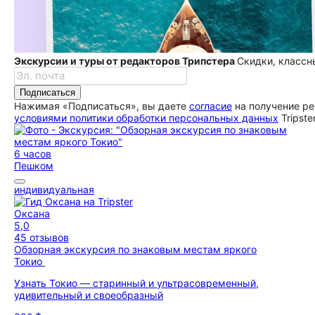
Экскурсии и туры от редакторов Трипстера
Скидки, классн
Подписаться
Нажимая «Подписаться», вы даете
согласие
на получение ре
условиями политики обработки персональных данных
Tripste
6 часов
Пешком
индивидуальная
Оксана
5,0
45 отзывов
Обзорная экскурсия по знаковым местам яркого
Токио
Узнать Токио — старинный и ультрасовременный,
удивительный и своеобразный