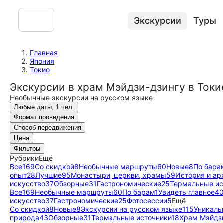
Экскурсии
Туры
Главная
Япония
Токио
Экскурсии в храм Мэйдзи-дзингу в Токи
Необычные экскурсии на русском языке
Любые даты, 1 чел.
Формат проведения
Способ передвижения
Цена
Фильтры
Рубрики
Ещё
Все
169
Со скидкой
8
Необычные маршруты
60
Новые
8
По бара
опыт
28
Лучшие
95
Монастыри, церкви, храмы
59
История и ар
искусство
37
Обзорные
31
Гастрономические
25
Термальные ис
Все
169
Необычные маршруты
60
По барам
1
Увидеть главное
4
искусство
37
Гастрономические
25
Фотосессии
5
Ещё
Со скидкой
8
Новые
8
Экскурсии на русском языке
115
Уникаль
природа
43
Обзорные
31
Термальные источники
18
Храм Мэйдз