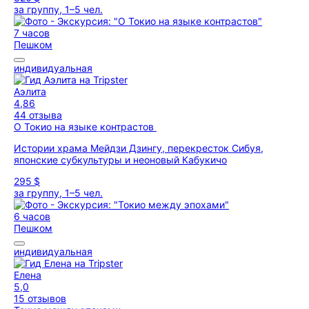
за группу, 1–5 чел.
7 часов
Пешком
индивидуальная
Аэлита
4,86
44 отзыва
О Токио на языке контрастов
Истории храма Мейдзи Дзингу, перекресток Сибуя,
японские субкультуры и неоновый Кабукичо
295 $
за группу, 1–5 чел.
6 часов
Пешком
индивидуальная
Елена
5,0
15 отзывов