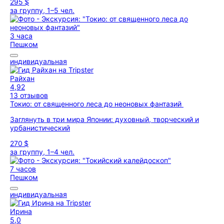
295 $
за группу, 1–5 чел.
3 часа
Пешком
индивидуальная
Райхан
4,92
13 отзывов
Токио: от священного леса до неоновых фантазий
Заглянуть в три мира Японии: духовный, творческий и
урбанистический
270 $
за группу, 1–4 чел.
7 часов
Пешком
индивидуальная
Ирина
5,0