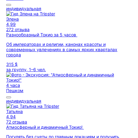
индивидуальная
Элена
4,99
272 отзыва
Разнообразный Токио за 5 часов
Об императорах и религии, канонах красоты и
современных увлечениях в самых ярких кварталах
города
315 $
за группу, 1–6 чел.
4 часа
Пешком
индивидуальная
Татьяна
4,94
72 отзыва
Атмосферный и динамичный Токио!
Погулять без суеты по главным локациям и получить