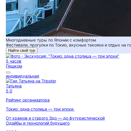
Многодневные туры по Японии с комфортом
Фестивали, прогулки по Токио, вкусные такояки и отдых на г
Найти свой тур
5 часов
Пешком
индивидуальная
Татьяна
5,0
Рейтинг организатора
Токио: одна столица — три эпохи
От храмов и старого Эдо — до футуристической
Одайбы и технологий будущего