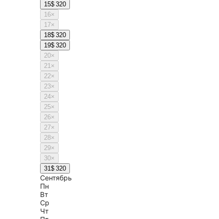
15
$ 320
16
×
17
×
18
$ 320
19
$ 320
20
×
21
×
22
×
23
×
24
×
25
×
26
×
27
×
28
×
29
×
30
×
31
$ 320
Сентябрь
Пн
Вт
Ср
Чт