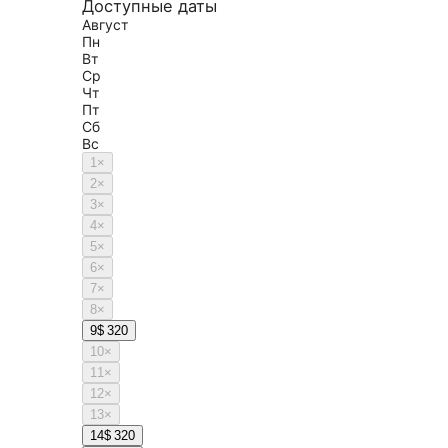
Доступные даты
Август
Пн
Вт
Ср
Чт
Пт
Сб
Вс
1
×
2
×
3
×
4
×
5
×
6
×
7
×
8
×
9
$ 320
10
×
11
×
12
×
13
×
14
$ 320