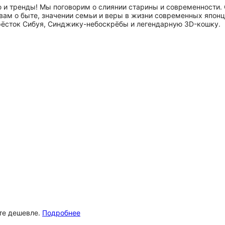
ю и тренды! Мы поговорим о слиянии старины и современности.
 вам о быте, значении семьи и веры в жизни современных япон
рёсток Сибуя, Синджику-небоскрёбы и легендарную 3D-кошку.
ёте дешевле.
Подробнее