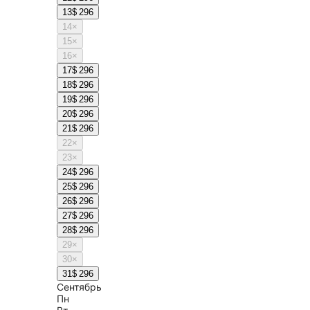
13
$ 296
14
×
15
×
16
×
17
$ 296
18
$ 296
19
$ 296
20
$ 296
21
$ 296
22
×
23
×
24
$ 296
25
$ 296
26
$ 296
27
$ 296
28
$ 296
29
×
30
×
31
$ 296
Сентябрь
Пн