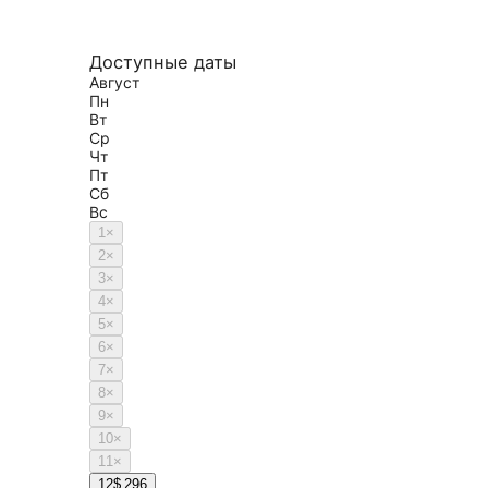
Доступные даты
Август
Пн
Вт
Ср
Чт
Пт
Сб
Вс
1
×
2
×
3
×
4
×
5
×
6
×
7
×
8
×
9
×
10
×
11
×
12
$ 296