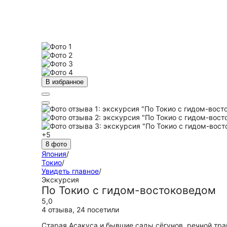
В избранное
+5
8 фото
Япония
/
Токио
/
Увидеть главное
/
Экскурсия
По Токио с гидом-востоковедом
5,0
4 отзыва
,
24 посетили
Старая Асакуса и бывшие сады сёгунов, речной тра