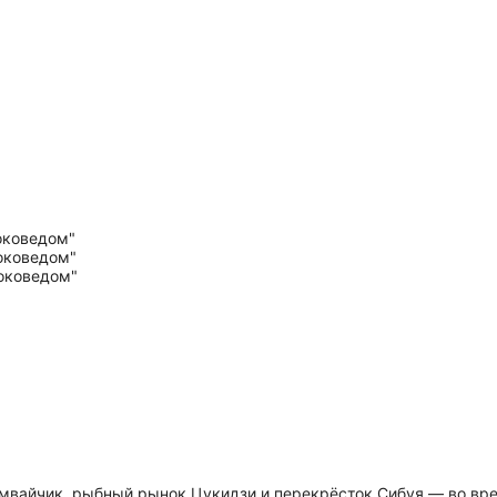
мвайчик, рыбный рынок Цукидзи и перекрёсток Сибуя — во врем