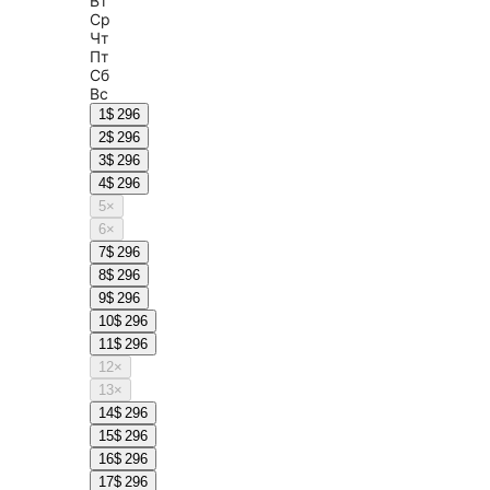
Вт
Ср
Чт
Пт
Сб
Вс
1
$ 296
2
$ 296
3
$ 296
4
$ 296
5
×
6
×
7
$ 296
8
$ 296
9
$ 296
10
$ 296
11
$ 296
12
×
13
×
14
$ 296
15
$ 296
16
$ 296
17
$ 296