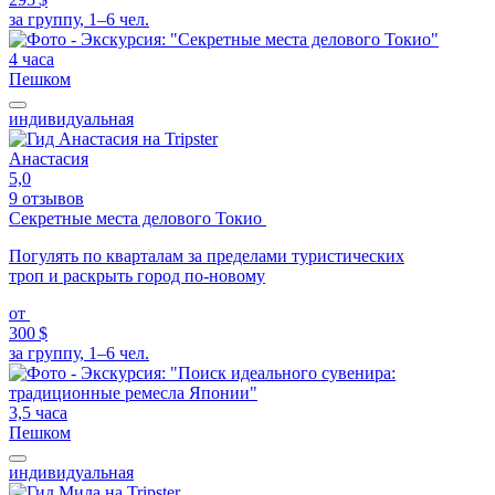
за группу, 1–6 чел.
4 часа
Пешком
индивидуальная
Анастасия
5,0
9 отзывов
Секретные места делового Токио
Погулять по кварталам за пределами туристических
троп и раскрыть город по-новому
от
300 $
за группу, 1–6 чел.
3,5 часа
Пешком
индивидуальная