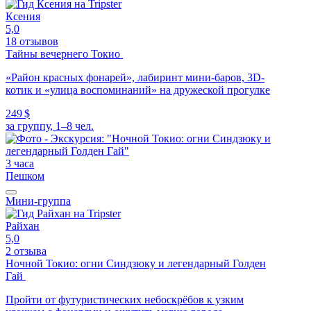
Ксения
5,0
18 отзывов
Тайны вечернего Токио
«Район красных фонарей», лабиринт мини-баров, 3D-
котик и «улица воспоминаний» на дружеской прогулке
249 $
за группу, 1–8 чел.
3 часа
Пешком
Мини-группа
Райхан
5,0
2 отзыва
Ночной Токио: огни Синдзюку и легендарный Голден
Гай
Пройти от футуристических небоскрёбов к узким