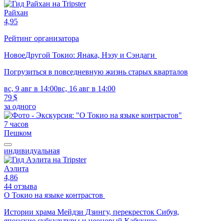
Райхан
4,95
Рейтинг организатора
Новое
Другой Токио: Янака, Нэзу и Сэндаги
Погрузиться в повседневную жизнь старых кварталов
вс, 9 авг в 14:00
вс, 16 авг в 14:00
79 $
за одного
7 часов
Пешком
индивидуальная
Аэлита
4,86
44 отзыва
О Токио на языке контрастов
Истории храма Мейдзи Дзингу, перекресток Сибуя,
японские субкультуры и неоновый Кабукичо