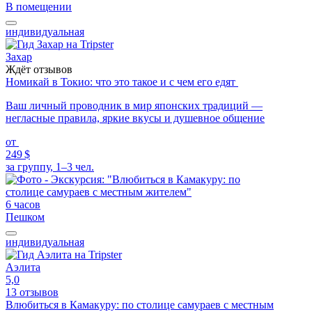
В помещении
индивидуальная
Захар
Ждёт отзывов
Номикай в Токио: что это такое и с чем его едят
Ваш личный проводник в мир японских традиций —
негласные правила, яркие вкусы и душевное общение
от
249 $
за группу, 1–3 чел.
6 часов
Пешком
индивидуальная
Аэлита
5,0
13 отзывов
Влюбиться в Камакуру: по столице самураев с местным