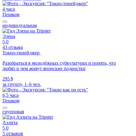
4 часа
Пешком
индивидуальная
Элена
5,0
43 отзыва
Токио-тинейджер
Разобраться в молодёжных субкультурах и понять, что
любят и чем живут японские подростки
295 $
за группу, 1–6 чел.
6,5 часа
Пешком
групповая
Аэлита
5,0
5 отзывов