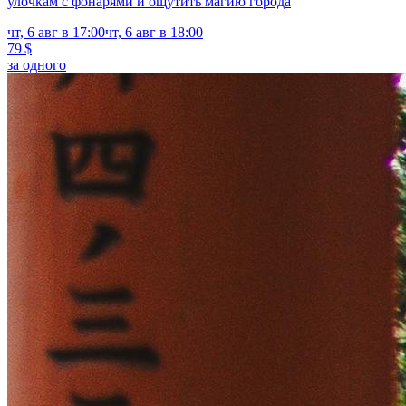
улочкам с фонарями и ощутить магию города
чт, 6 авг в 17:00
чт, 6 авг в 18:00
79 $
за одного