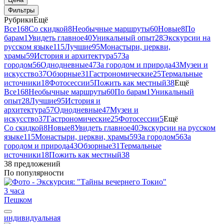
Фильтры
Рубрики
Ещё
Все
168
Со скидкой
8
Необычные маршруты
60
Новые
8
По
барам
1
Увидеть главное
40
Уникальный опыт
28
Экскурсии на
русском языке
115
Лучшие
95
Монастыри, церкви,
храмы
59
История и архитектура
57
За
городом
56
Однодневные
47
За городом и природа
43
Музеи и
искусство
37
Обзорные
31
Гастрономические
25
Термальные
источники
18
Фотосессии
5
Пожить как местный
38
Ещё
Все
168
Необычные маршруты
60
По барам
1
Уникальный
опыт
28
Лучшие
95
История и
архитектура
57
Однодневные
47
Музеи и
искусство
37
Гастрономические
25
Фотосессии
5
Ещё
Со скидкой
8
Новые
8
Увидеть главное
40
Экскурсии на русском
языке
115
Монастыри, церкви, храмы
59
За городом
56
За
городом и природа
43
Обзорные
31
Термальные
источники
18
Пожить как местный
38
38 предложений
По популярности
3 часа
Пешком
индивидуальная