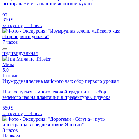
ресторанами изысканной японской кухни
от
370 $
за группу, 1–3 чел.
7 часов
индивидуальная
Мила
5,0
1 отзыв
Изумрудная зелень майского чая: сбор первого урожая
Прикоснуться к многовековой традиции — сбор
зеленого чая на плантации в префектуре Сидзуока
550 $
за группу, 1–3 чел.
8 часов
Пешком