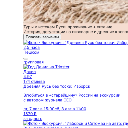
Туры к истокам Руси: проживание + питание
История, дегустации на пивоварне и древние крепо
Показать варианты
2,5 часа
Пешком
групповая
Данил
4,97
174 отзыва
Древняя Русь без тоски: Изборск
Влюбиться в «старейшину» России на экскурсии
с автором журнала GEO
пт, 7 авг в 15:00
сб, 8 авг в 11:00
1870 ₽
за одного