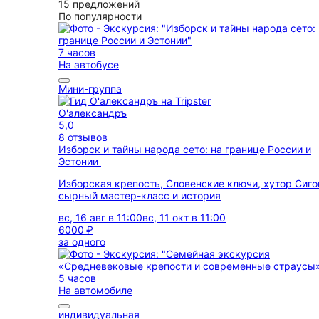
15 предложений
По популярности
7 часов
На автобусе
Мини-группа
О'александръ
5,0
8 отзывов
Изборск и тайны народа сето: на границе России и
Эстонии
Изборская крепость, Словенские ключи, хутор Сиго
сырный мастер-класс и история
вс, 16 авг в 11:00
вс, 11 окт в 11:00
6000 ₽
за одного
5 часов
На автомобиле
индивидуальная