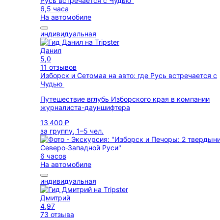
6,5 часа
На автомобиле
индивидуальная
Данил
5,0
11 отзывов
Изборск и Сетомаа на авто: где Русь встречается с
Чудью
Путешествие вглубь Изборского края в компании
журналиста-дауншифтера
13 400 ₽
за группу, 1–5 чел.
6 часов
На автомобиле
индивидуальная
Дмитрий
4,97
73 отзыва