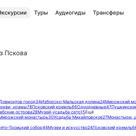
Экскурсии
Туры
Аудиогиды
Трансферы
з Пскова
Довмонтов город
34
Изборско-Мальская долина
24
Мирожский м
еркви, храмы
78
Псковский кремль
66
Однодневные
47
Пушкински
абские острова
28
Музей-усадьба сето
15
Ещё
Мирожский монастырь
30
Усадьба Михайловское
27
Монастыри, 
ято-Троицкий собор
44
Музеи и искусство
24
Псковский кремль
6