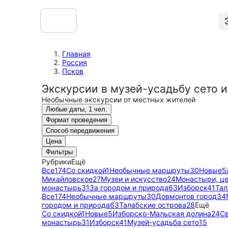
Главная
Россия
Псков
Экскурсии в музей-усадьбу сето и
Необычные экскурсии от местных жителей
Любые даты, 1 чел.
Формат проведения
Способ передвижения
Цена
Фильтры
Рубрики
Ещё
Все
174
Со скидкой
1
Необычные маршруты
30
Новые
5
Михайловское
27
Музеи и искусство
24
Монастыри, ц
монастырь
31
За городом и природа
63
Изборск
41
Тал
Все
174
Необычные маршруты
30
Довмонтов город
34
городом и природа
63
Талабские острова
28
Ещё
Со скидкой
1
Новые
5
Изборско-Мальская долина
24
Св
монастырь
31
Изборск
41
Музей-усадьба сето
15