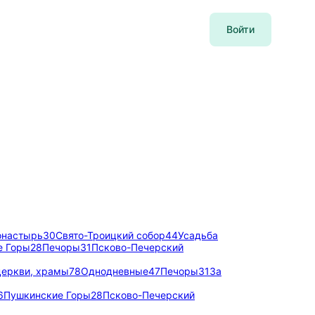
Войти
онастырь
30
Свято-Троицкий собор
44
Усадьба
е Горы
28
Печоры
31
Псково-Печерский
церкви, храмы
78
Однодневные
47
Печоры
31
За
6
Пушкинские Горы
28
Псково-Печерский