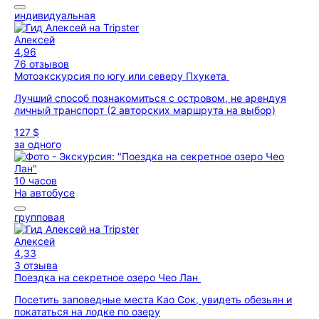
индивидуальная
Алексей
4,96
76 отзывов
Мотоэкскурсия по югу или северу Пхукета
Лучший способ познакомиться с островом, не арендуя
личный транспорт (2 авторских маршрута на выбор)
127 $
за одного
10 часов
На автобусе
групповая
Алексей
4,33
3 отзыва
Поездка на секретное озеро Чео Лан
Посетить заповедные места Као Сок, увидеть обезьян и
покататься на лодке по озеру