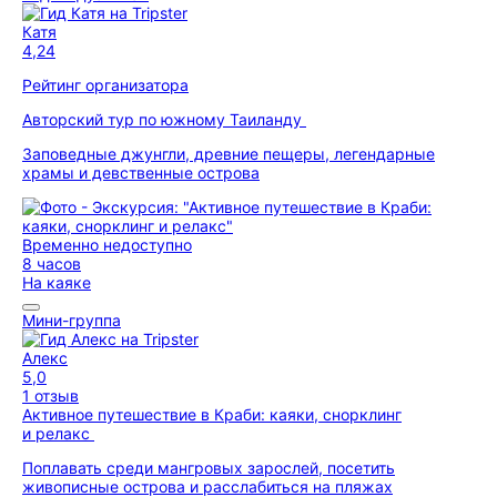
Катя
4,24
Рейтинг организатора
Авторский тур по южному Таиланду
Заповедные джунгли, древние пещеры, легендарные
храмы и девственные острова
Временно недоступно
8 часов
На каяке
Мини-группа
Алекс
5,0
1 отзыв
Активное путешествие в Краби: каяки, снорклинг
и релакс
Поплавать среди мангровых зарослей, посетить
живописные острова и расслабиться на пляжах