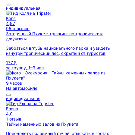
индивидуальная
Коля
4,97
95 отзывов
Затерянный Пхукет: треккинг по тропическим
джунглям
Забраться вглубь национального парка и увидеть
изнутри тропический лес, скрытый от туристов
177 $
за группу, 1–3 чел.
9 часов
На автомобиле
индивидуальная
Елена
4,0
1 отзыв
Тайны каменных залов из Пхукета
Преодолеть подземный ручей, отыскать в гротах