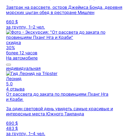
Завтрак на рассвете, остров Джеймса Бонда, деревня
морских цыган обед в ресторане Мишлен
660 $
за группу, 1–2 чел.
скидка
30%
более 12 часов
На автомобиле
индивидуальная
Леонид
5,0
4 отзыва
От рассвета до заката по провинциям Пханг Нга
и Краби
За один световой день увидеть самые красивые и
интересные места Южного Таиланда
690 $
483 $
за группу, 1–4 чел.