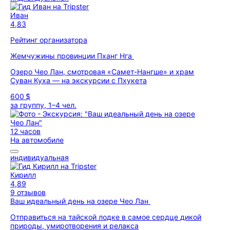
Иван
4,83
Рейтинг организатора
Жемчужины провинции Пханг Нга
Озеро Чео Лан, смотровая «Самет-Нангше» и храм
Суван Куха — на экскурсии с Пхукета
600 $
за группу, 1–4 чел.
12 часов
На автомобиле
индивидуальная
Кирилл
4,89
9 отзывов
Ваш идеальный день на озере Чео Лан
Отправиться на тайской лодке в самое сердце дикой
природы, умиротворения и релакса