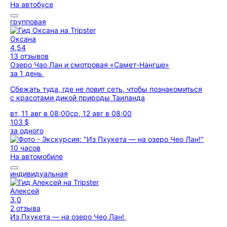
На автобусе
групповая
Оксана
4,54
13 отзывов
Озеро Чао Лан и смотровая «Самет-Нангше»
за 1 день
Сбежать туда, где не ловит сеть, чтобы познакомиться
с красотами дикой природы Таиланда
вт, 11 авг в 08:00
ср, 12 авг в 08:00
103 $
за одного
10 часов
На автомобиле
индивидуальная
Алексей
3,0
2 отзыва
Из Пхукета — на озеро Чео Лан!