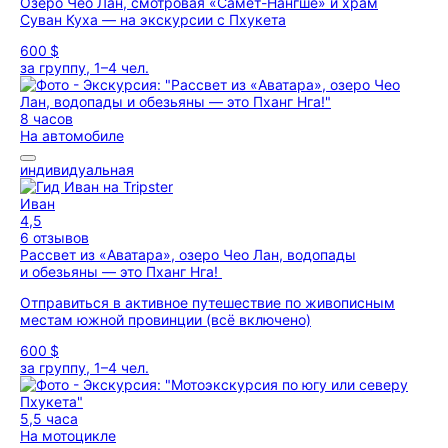
Озеро Чео Лан, смотровая «Самет-Нангше» и храм
Суван Куха — на экскурсии с Пхукета
600 $
за группу, 1–4 чел.
8 часов
На автомобиле
индивидуальная
Иван
4,5
6 отзывов
Рассвет из «Аватара», озеро Чео Лан, водопады
и обезьяны — это Пханг Нга!
Отправиться в активное путешествие по живописным
местам южной провинции (всё включено)
600 $
за группу, 1–4 чел.
5,5 часа
На мотоцикле