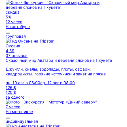
скидка
5%
12 часов
На автобусе
групповая
Оксана
4,59
37 отзывов
Сказочный мир Аватара и деревня слонов на Пхукете
Джунгли, скалы, водопады, плоты, сафари,
квадроциклы, горячие источники и закат на пляже
пн, 10 авг в 08:00
ср, 12 авг в 08:00
126 $
120 $
за одного
7 часов
На мотоцикле
индивидуальная