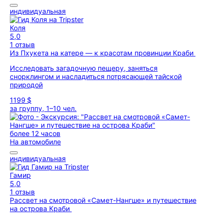
индивидуальная
Коля
5,0
1 отзыв
Из Пхукета на катере — к красотам провинции Краби
Исследовать загадочную пещеру, заняться
снорклингом и насладиться потрясающей тайской
природой
1199 $
за группу, 1–10 чел.
более 12 часов
На автомобиле
индивидуальная
Гамир
5,0
1 отзыв
Рассвет на смотровой «Самет-Нангше» и путешествие
на острова Краби