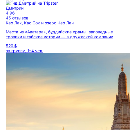
Дмитрий
4,96
45 отзывов
Као Лак, Као Сок и озеро Чео Лан
Места из «Аватара», буддийские храмы, заповедные
тропики и тайские истории — в дружеской компании
520 $
за группу, 1–4 чел.