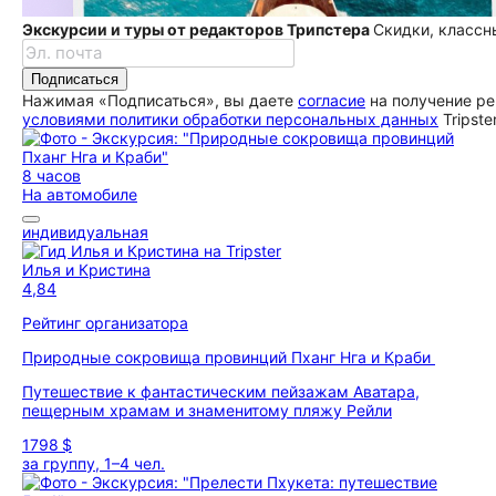
Экскурсии и туры от редакторов Трипстера
Скидки, классн
Подписаться
Нажимая «Подписаться», вы даете
согласие
на получение ре
условиями политики обработки персональных данных
Tripste
8 часов
На автомобиле
индивидуальная
Илья и Кристина
4,84
Рейтинг организатора
Природные сокровища провинций Пханг Нга и Краби
Путешествие к фантастическим пейзажам Аватара,
пещерным храмам и знаменитому пляжу Рейли
1798 $
за группу, 1–4 чел.