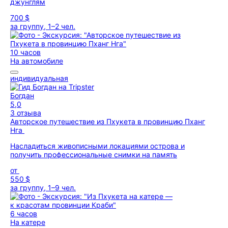
джунглям
700 $
за группу, 1–2 чел.
10 часов
На автомобиле
индивидуальная
Богдан
5,0
3 отзыва
Авторское путешествие из Пхукета в провинцию Пханг
Нга
Насладиться живописными локациями острова и
получить профессиональные снимки на память
от
550 $
за группу, 1–9 чел.
6 часов
На катере