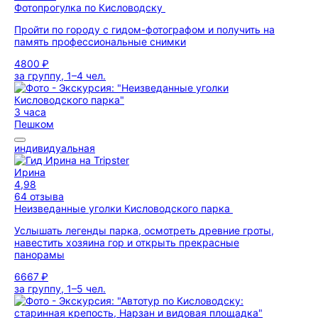
Фотопрогулка по Кисловодску
Пройти по городу с гидом-фотографом и получить на
память профессиональные снимки
4800 ₽
за группу, 1–4 чел.
3 часа
Пешком
индивидуальная
Ирина
4,98
64 отзыва
Неизведанные уголки Кисловодского парка
Услышать легенды парка, осмотреть древние гроты,
навестить хозяина гор и открыть прекрасные
панорамы
6667 ₽
за группу, 1–5 чел.