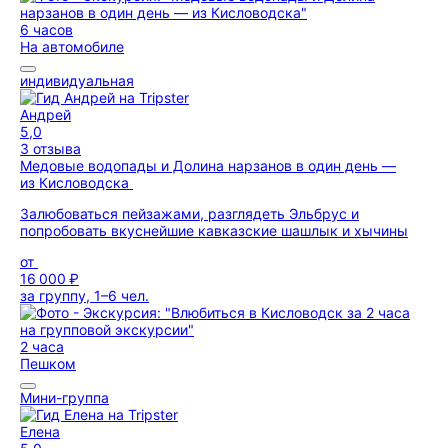
6 часов
На автомобиле
индивидуальная
Андрей
5,0
3 отзыва
Медовые водопады и Долина нарзанов в один день —
из Кисловодска
Залюбоваться пейзажами, разглядеть Эльбрус и
попробовать вкуснейшие кавказские шашлык и хычины
от
16 000 ₽
за группу, 1–6 чел.
2 часа
Пешком
Мини-группа
Елена