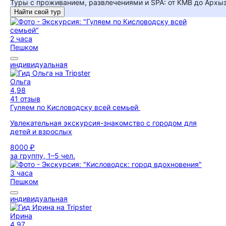
Туры с проживанием, развлечениями и SPA: от КМВ до Архы
Найти свой тур
2 часа
Пешком
индивидуальная
Ольга
4,98
41 отзыв
Гуляем по Кисловодску всей семьей
Увлекательная экскурсия-знакомство с городом для
детей и взрослых
8000 ₽
за группу, 1–5 чел.
3 часа
Пешком
индивидуальная
Ирина
4,97