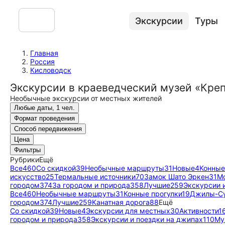
Экскурсии
Туры
Главная
Россия
Кисловодск
Экскурсии в краеведческий музей «Кре
Необычные экскурсии от местных жителей
Любые даты, 1 чел.
Формат проведения
Способ передвижения
Цена
Фильтры
Рубрики
Ещё
Все
460
Со скидкой
39
Необычные маршруты
31
Новые
4
Конные
искусство
25
Термальные источники
70
Замок Шато Эркен
31
Мо
городом
374
За городом и природа
358
Лучшие
259
Экскурсии 
Все
460
Необычные маршруты
31
Конные прогулки
19
Джилы-С
городом
374
Лучшие
259
Канатная дорога
88
Ещё
Со скидкой
39
Новые
4
Экскурсии для местных
30
Активности
1
городом и природа
358
Экскурсии и поездки на джипах
110
Му