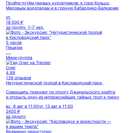
Пройти путём первых курортников: к горе Кольцо,
Медовым водопадам и в горную Кабардино-Балкарию
от
18 000 ₽
за группу, 1–7 чел.
5 часов
Пешком
Мини-группа
Олег
4,99
139 отзывов
Нетуристической тропой в Кисловодский парк
Совершить треккинг по отрогу Джинальского хребта
и открыть одну из интереснейших тайных троп к парку
вс, 9 авг в 11:00
чт, 13 авг в 11:00
2400 ₽
за одного
Временно недоступно