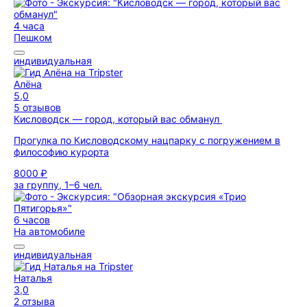
4 часа
Пешком
индивидуальная
Алёна
5,0
5 отзывов
Кисловодск — город, который вас обманул
Прогулка по Кисловодскому нацпарку с погружением в
философию курорта
8000 ₽
за группу, 1–6 чел.
6 часов
На автомобиле
индивидуальная
Наталья
3,0
2 отзыва