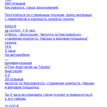
290 отзывов
Кисловодск: город вдохновения
Прогуляться по старинным улочкам, взять интервью
у памятников и раскрыть сюжеты города
6950 ₽
за группу, 1–5 чел.
скидка
15%
3 часа
На автомобиле
индивидуальная
Анастасия
5,0
39 отзывов
Автотур по Кисловодску: старинная крепость, Нарзан
и видовая площадка
За 3 часа исследовать город-курорт и прикоснуться
к его тайнам
10 000 ₽