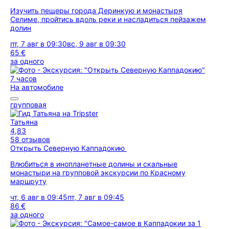
Изучить пещеры города Деринкую и монастыря
Селиме, пройтись вдоль реки и насладиться пейзажем
долин
пт, 7 авг в 09:30
вс, 9 авг в 09:30
65 €
за одного
7 часов
На автомобиле
групповая
Татьяна
4,83
58 отзывов
Открыть Северную Каппадокию
Влюбиться в инопланетные долины и скальные
монастыри на групповой экскурсии по Красному
маршруту
чт, 6 авг в 09:45
пт, 7 авг в 09:45
86 €
за одного