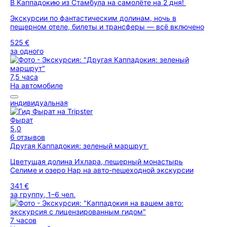
В Каппадокию из Стамбула на самолёте на 2 дня!
Экскурсии по фантастическим долинам, ночь в
пещерном отеле, билеты и трансферы — всё включено
525 €
за одного
7,5 часа
На автомобиле
индивидуальная
Фырат
5,0
6 отзывов
Другая Каппадокия: зеленый маршрут
Цветущая долина Ихлара, пещерный монастырь
Селиме и озеро Нар на авто-пешеходной экскурсии
341 €
за группу, 1–6 чел.
7 часов