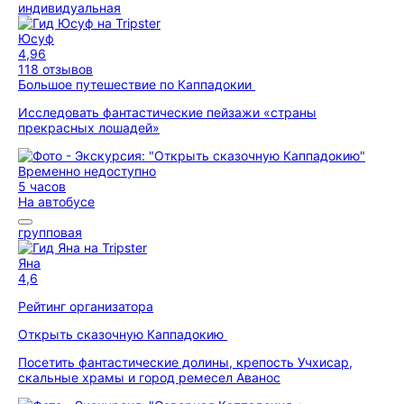
индивидуальная
Юсуф
4,96
118 отзывов
Большое путешествие по Каппадокии
Исследовать фантастические пейзажи «страны
прекрасных лошадей»
Временно недоступно
5 часов
На автобусе
групповая
Яна
4,6
Рейтинг организатора
Открыть сказочную Каппадокию
Посетить фантастические долины, крепость Учхисар,
скальные храмы и город ремесел Аванос