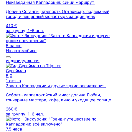
Неизведанная Каппадокия: синий маршрут
Долина Соганлы, крепость Ортахисар, подземный
город и пещерный монастырь за один день
410 €
за группу, 1–6 чел.
5 часов
На автомобиле
индивидуальная
Сулейман
5,0
1 отзыв
Закат в Каппадокии и другие яркие впечатления
Собрать каппадокийский микс: долина Любви,
гончарные мастера, кофе, вино и уходящее солнце
260 €
за группу, 1–6 чел.
7,5 часа