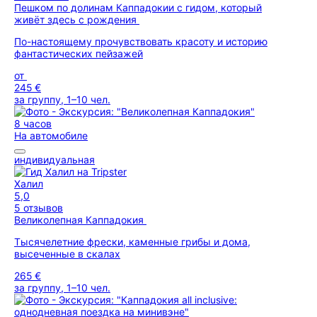
Пешком по долинам Каппадокии с гидом, который
живёт здесь с рождения
По-настоящему прочувствовать красоту и историю
фантастических пейзажей
от
245 €
за группу, 1–10 чел.
8 часов
На автомобиле
индивидуальная
Халил
5,0
5 отзывов
Великолепная Каппадокия
Тысячелетние фрески, каменные грибы и дома,
высеченные в скалах
265 €
за группу, 1–10 чел.