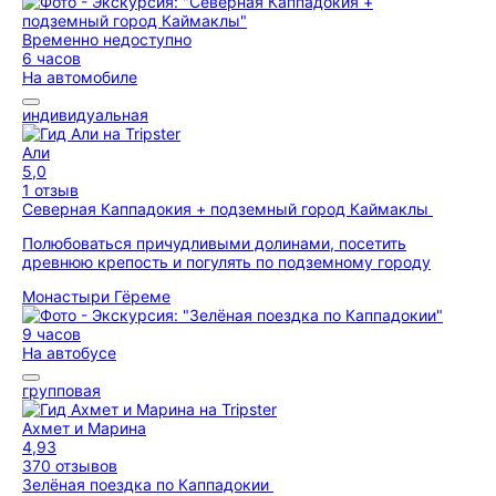
Временно недоступно
6 часов
На автомобиле
индивидуальная
Али
5,0
1 отзыв
Северная Каппадокия + подземный город Каймаклы
Полюбоваться причудливыми долинами, посетить
древнюю крепость и погулять по подземному городу
Монастыри Гёреме
9 часов
На автобусе
групповая
Ахмет и Марина
4,93
370 отзывов
Зелёная поездка по Каппадокии