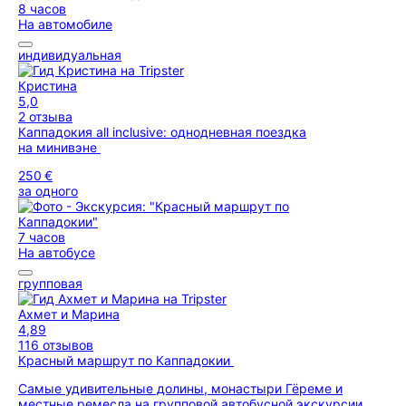
8 часов
На автомобиле
индивидуальная
Кристина
5,0
2 отзыва
Каппадокия all inclusive: однодневная поездка
на минивэне
250 €
за одного
7 часов
На автобусе
групповая
Ахмет и Марина
4,89
116 отзывов
Красный маршрут по Каппадокии
Самые удивительные долины, монастыри Гёреме и
местные ремесла на групповой автобусной экскурсии