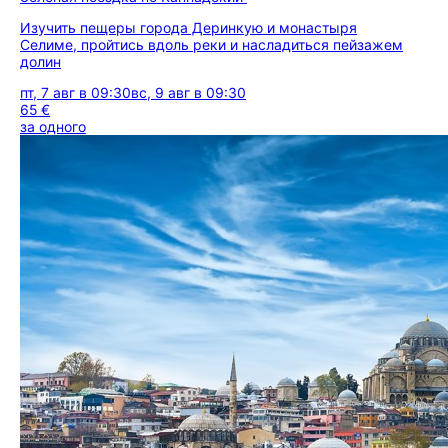
Изучить пещеры города Деринкую и монастыря
Селиме, пройтись вдоль реки и насладиться пейзажем
долин
пт, 7 авг в 09:30
вс, 9 авг в 09:30
65 €
за одного