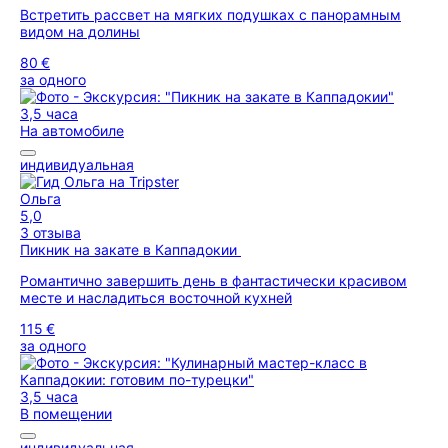
Встретить рассвет на мягких подушках с панорамным
видом на долины
80 €
за одного
3,5 часа
На автомобиле
индивидуальная
Ольга
5,0
3 отзыва
Пикник на закате в Каппадокии
Романтично завершить день в фантастически красивом
месте и насладиться восточной кухней
115 €
за одного
3,5 часа
В помещении
индивидуальная