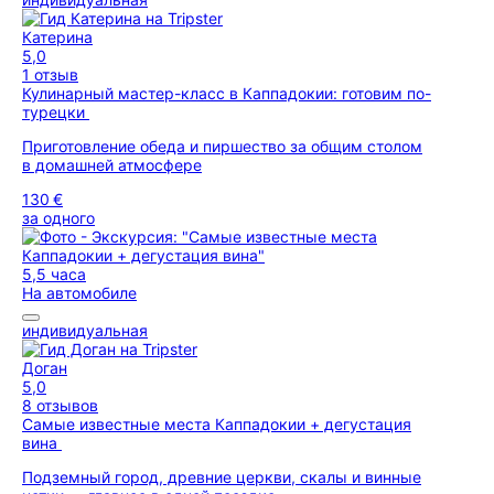
Катерина
5,0
1 отзыв
Кулинарный мастер-класс в Каппадокии: готовим по-
турецки
Приготовление обеда и пиршество за общим столом
в домашней атмосфере
130 €
за одного
5,5 часа
На автомобиле
индивидуальная
Доган
5,0
8 отзывов
Самые известные места Каппадокии + дегустация
вина
Подземный город, древние церкви, скалы и винные