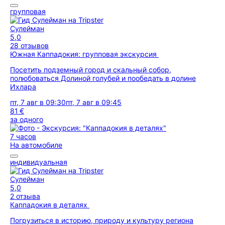
групповая
Сулейман
5,0
28 отзывов
Южная Каппадокия: групповая экскурсия
Посетить подземный город и скальный собор,
полюбоваться Долиной голубей и пообедать в долине
Ихлара
пт, 7 авг в 09:30
пт, 7 авг в 09:45
81 €
за одного
7 часов
На автомобиле
индивидуальная
Сулейман
5,0
2 отзыва
Каппадокия в деталях
Погрузиться в историю, природу и культуру региона