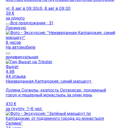
чт, 6 авг в 09:30
сб, 8 авг в 09:30
39 €
за одного
Все предложения · 31
Деринкую
8 часов
На автомобиле
индивидуальная
Фырат
4,98
44 отзыва
Неизведанная Каппадокия: синий маршрут
Долина Соганлы, крепость Ортахисар, подземный
город и пещерный монастырь за один день
410 €
за группу, 1–6 чел.
7,5 часа