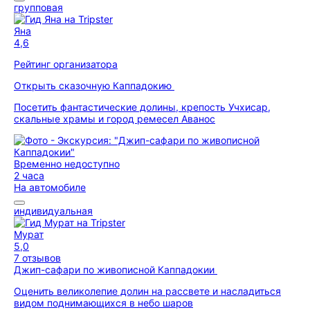
групповая
Яна
4,6
Рейтинг организатора
Открыть сказочную Каппадокию
Посетить фантастические долины, крепость Учхисар,
скальные храмы и город ремесел Аванос
Временно недоступно
2 часа
На автомобиле
индивидуальная
Мурат
5,0
7 отзывов
Джип-сафари по живописной Каппадокии
Оценить великолепие долин на рассвете и насладиться
видом поднимающихся в небо шаров