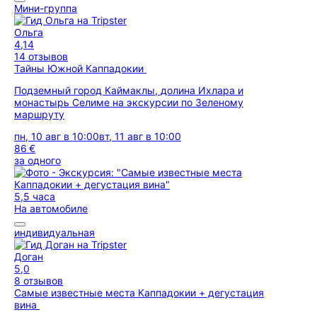
Мини-группа
Ольга
4,14
14 отзывов
Тайны Южной Каппадокии
Подземный город Каймаклы, долина Ихлара и
монастырь Селиме на экскурсии по Зеленому
маршруту
пн, 10 авг в 10:00
вт, 11 авг в 10:00
86 €
за одного
5,5 часа
На автомобиле
индивидуальная
Доган
5,0
8 отзывов
Самые известные места Каппадокии + дегустация
вина