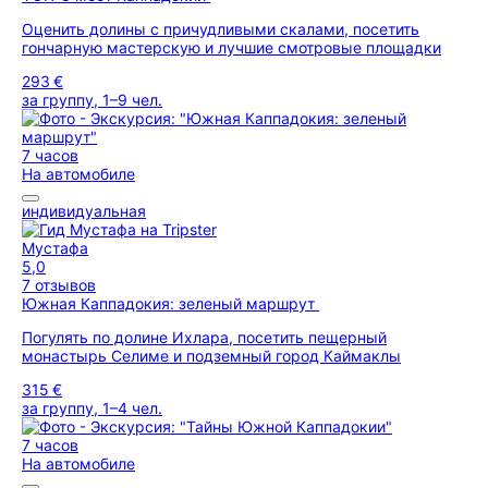
Оценить долины с причудливыми скалами, посетить
гончарную мастерскую и лучшие смотровые площадки
293 €
за группу, 1–9 чел.
7 часов
На автомобиле
индивидуальная
Мустафа
5,0
7 отзывов
Южная Каппадокия: зеленый маршрут
Погулять по долине Ихлара, посетить пещерный
монастырь Селиме и подземный город Каймаклы
315 €
за группу, 1–4 чел.
7 часов
На автомобиле