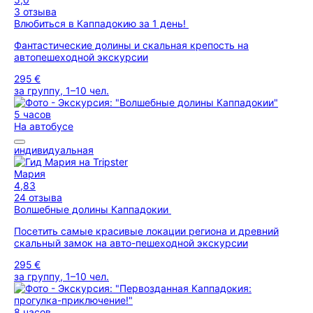
3 отзыва
Влюбиться в Каппадокию за 1 день!
Фантастические долины и скальная крепость на
автопешеходной экскурсии
295 €
за группу, 1–10 чел.
5 часов
На автобусе
индивидуальная
Мария
4,83
24 отзыва
Волшебные долины Каппадокии
Посетить самые красивые локации региона и древний
скальный замок на авто-пешеходной экскурсии
295 €
за группу, 1–10 чел.
8 часов