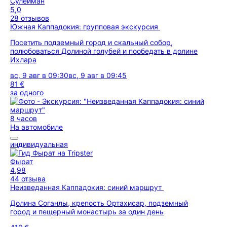
Сулейман
5,0
28 отзывов
Южная Каппадокия: групповая экскурсия
Посетить подземный город и скальный собор,
полюбоваться Долиной голубей и пообедать в долине
Ихлара
вс, 9 авг в 09:30
вс, 9 авг в 09:45
81 €
за одного
8 часов
На автомобиле
индивидуальная
Фырат
4,98
44 отзыва
Неизведанная Каппадокия: синий маршрут
Долина Соганлы, крепость Ортахисар, подземный
город и пещерный монастырь за один день