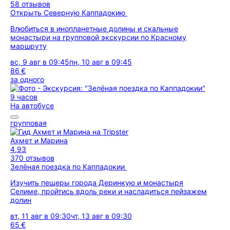
58 отзывов
Открыть Северную Каппадокию
Влюбиться в инопланетные долины и скальные
монастыри на групповой экскурсии по Красному
маршруту
вс, 9 авг в 09:45
пн, 10 авг в 09:45
86 €
за одного
9 часов
На автобусе
групповая
Ахмет и Марина
4,93
370 отзывов
Зелёная поездка по Каппадокии
Изучить пещеры города Деринкую и монастыря
Селиме, пройтись вдоль реки и насладиться пейзажем
долин
вт, 11 авг в 09:30
чт, 13 авг в 09:30
65 €