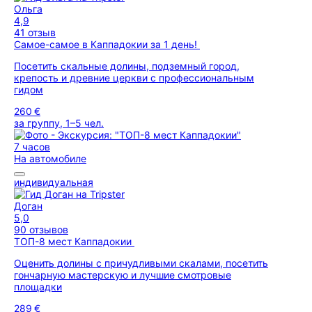
Ольга
4,9
41 отзыв
Самое-самое в Каппадокии за 1 день!
Посетить скальные долины, подземный город,
крепость и древние церкви с профессиональным
гидом
260 €
за группу, 1–5 чел.
7 часов
На автомобиле
индивидуальная
Доган
5,0
90 отзывов
ТОП-8 мест Каппадокии
Оценить долины с причудливыми скалами, посетить
гончарную мастерскую и лучшие смотровые
площадки
289 €