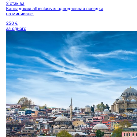
2 отзыва
Каппадокия all inclusive: однодневная поездка
на минивэне
250 €
за одного