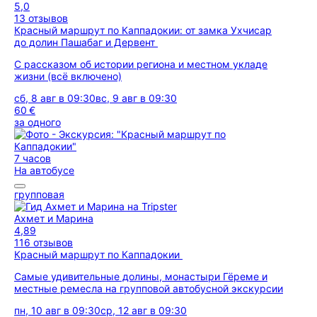
5,0
13 отзывов
Красный маршрут по Каппадокии: от замка Ухчисар
до долин Пашабаг и Дервент
С рассказом об истории региона и местном укладе
жизни (всё включено)
сб, 8 авг в 09:30
вс, 9 авг в 09:30
60 €
за одного
7 часов
На автобусе
групповая
Ахмет и Марина
4,89
116 отзывов
Красный маршрут по Каппадокии
Самые удивительные долины, монастыри Гёреме и
местные ремесла на групповой автобусной экскурсии
пн, 10 авг в 09:30
ср, 12 авг в 09:30