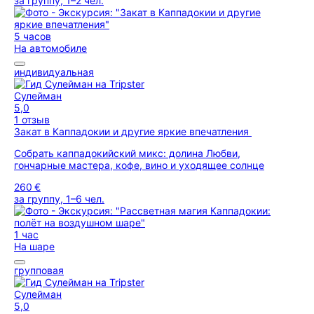
за группу, 1–2 чел.
5 часов
На автомобиле
индивидуальная
Сулейман
5,0
1 отзыв
Закат в Каппадокии и другие яркие впечатления
Собрать каппадокийский микс: долина Любви,
гончарные мастера, кофе, вино и уходящее солнце
260 €
за группу, 1–6 чел.
1 час
На шаре
групповая
Сулейман
5,0