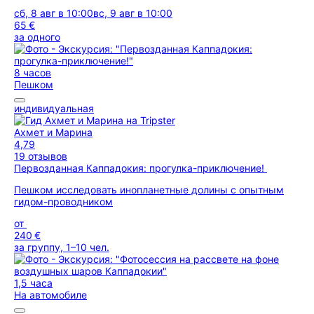
сб, 8 авг в 10:00
вс, 9 авг в 10:00
65 €
за одного
8 часов
Пешком
индивидуальная
Ахмет и Марина
4,79
19 отзывов
Первозданная Каппадокия: прогулка-приключение!
Пешком исследовать инопланетные долины с опытным
гидом-проводником
от
240 €
за группу, 1–10 чел.
1,5 часа
На автомобиле