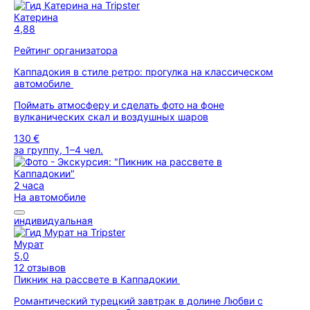
Катерина
4,88
Рейтинг организатора
Каппадокия в стиле ретро: прогулка на классическом
автомобиле
Поймать атмосферу и сделать фото на фоне
вулканических скал и воздушных шаров
130 €
за группу, 1–4 чел.
2 часа
На автомобиле
индивидуальная
Мурат
5,0
12 отзывов
Пикник на рассвете в Каппадокии
Романтический турецкий завтрак в долине Любви с