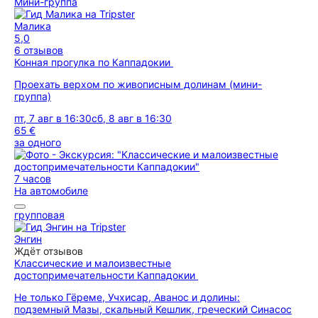
Мини-группа
Малика
5,0
6 отзывов
Конная прогулка по Каппадокии
Проехать верхом по живописным долинам (мини-
группа)
пт, 7 авг в 16:30
сб, 8 авг в 16:30
65 €
за одного
7 часов
На автомобиле
групповая
Энгин
Ждёт отзывов
Классические и малоизвестные
достопримечательности Каппадокии
Не только Гёреме, Учхисар, Аванос и долины:
подземный Мазы, скальный Кешлик, греческий Синасос