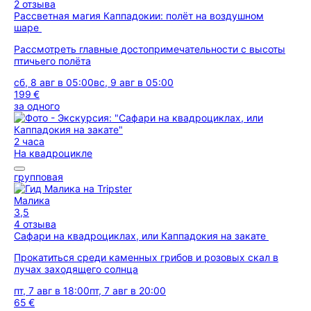
2 отзыва
Рассветная магия Каппадокии: полёт на воздушном
шаре
Рассмотреть главные достопримечательности с высоты
птичьего полёта
сб, 8 авг в 05:00
вс, 9 авг в 05:00
199 €
за одного
2 часа
На квадроцикле
групповая
Малика
3,5
4 отзыва
Сафари на квадроциклах, или Каппадокия на закате
Прокатиться среди каменных грибов и розовых скал в
лучах заходящего солнца
пт, 7 авг в 18:00
пт, 7 авг в 20:00
65 €