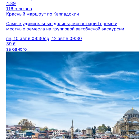
4,89
116 отзывов
Красный маршрут по Каппадокии
Самые удивительные долины, монастыри Гёреме и
местные ремесла на групповой автобусной экскурсии
пн, 10 авг в 09:30
ср, 12 авг в 09:30
39 €
за одного