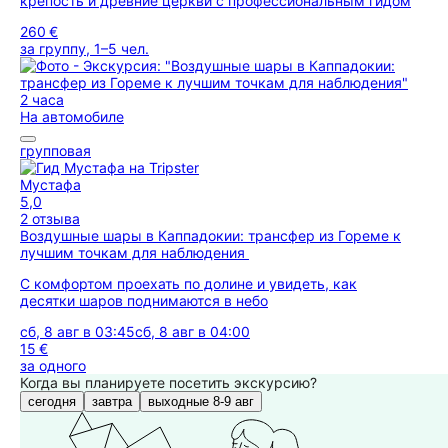
крепость и древние церкви с профессиональным гидом
260 €
за группу, 1–5 чел.
2 часа
На автомобиле
групповая
Мустафа
5,0
2 отзыва
Воздушные шары в Каппадокии: трансфер из Гореме к
лучшим точкам для наблюдения
С комфортом проехать по долине и увидеть, как
десятки шаров поднимаются в небо
сб, 8 авг в 03:45
сб, 8 авг в 04:00
15 €
за одного
Когда вы планируете посетить экскурсию?
сегодня
завтра
выходные 8-9 авг