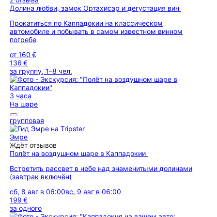
Долина любви, замок Ортахисар и дегустация вин
Прокатиться по Каппадокии на классическом
автомобиле и побывать в самом известном винном
погребе
от
160 €
136 €
за группу, 1–8 чел.
3 часа
На шаре
групповая
Эмре
Ждёт отзывов
Полёт на воздушном шаре в Каппадокии
Встретить рассвет в небе над знаменитыми долинами
(завтрак включён)
сб, 8 авг в 06:00
вс, 9 авг в 06:00
199 €
за одного