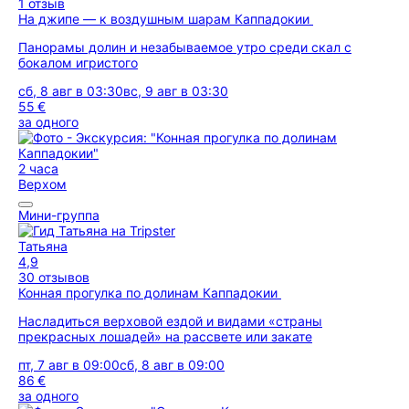
1 отзыв
На джипе — к воздушным шарам Каппадокии
Панорамы долин и незабываемое утро среди скал с
бокалом игристого
сб, 8 авг в 03:30
вс, 9 авг в 03:30
55 €
за одного
2 часа
Верхом
Мини-группа
Татьяна
4,9
30 отзывов
Конная прогулка по долинам Каппадокии
Насладиться верховой ездой и видами «страны
прекрасных лошадей» на рассвете или закате
пт, 7 авг в 09:00
сб, 8 авг в 09:00
86 €
за одного