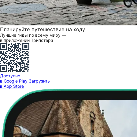
Планируйте путешествие на ходу
Лучшие гиды по всему миру —
в приложении Трипстера
Доступно
в Google Play
Загрузить
в App Store