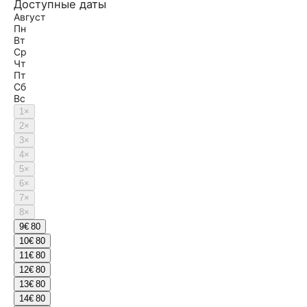
Доступные даты
Август
Пн
Вт
Ср
Чт
Пт
Сб
Вс
1
×
2
×
3
×
4
×
5
×
6
×
7
×
8
×
9
€ 80
10
€ 80
11
€ 80
12
€ 80
13
€ 80
14
€ 80