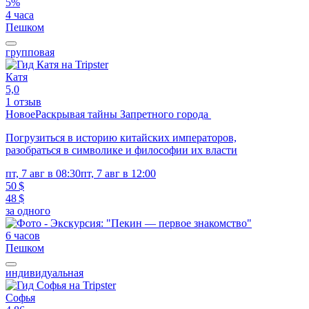
5%
4 часа
Пешком
групповая
Катя
5,0
1 отзыв
Новое
Раскрывая тайны Запретного города
Погрузиться в историю китайских императоров,
разобраться в символике и философии их власти
пт, 7 авг в 08:30
пт, 7 авг в 12:00
50 $
48 $
за одного
6 часов
Пешком
индивидуальная
Софья