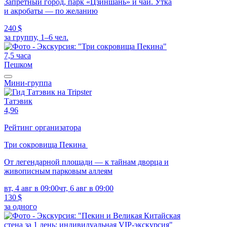
Запретный город, парк «Цзиншань» и чай. Утка
и акробаты — по желанию
240 $
за группу, 1–6 чел.
7,5 часа
Пешком
Мини-группа
Татэвик
4,96
Рейтинг организатора
Три сокровища Пекина
От легендарной площади — к тайнам дворца и
живописным парковым аллеям
вт, 4 авг в 09:00
чт, 6 авг в 09:00
130 $
за одного