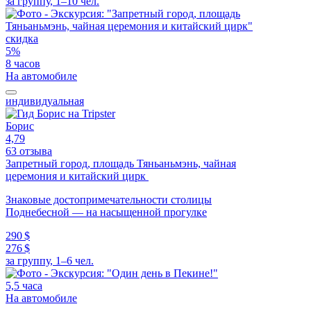
за группу, 1–10 чел.
скидка
5%
8 часов
На автомобиле
индивидуальная
Борис
4,79
63 отзыва
Запретный город, площадь Тяньаньмэнь, чайная
церемония и китайский цирк
Знаковые достопримечательности столицы
Поднебесной — на насыщенной прогулке
290 $
276 $
за группу, 1–6 чел.
5,5 часа
На автомобиле