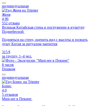
индивидуальная
Женя
4,96
552 отзыва
Великая Китайская стена и погружение в культуру
Поднебесной
Подняться на стену, оценить вид с высоты и познать
душу Китая за ритуалом чаепития
315 $
за группу, 1–4 чел.
8 часов
Пешком
индивидуальная
Борис
4,0
5 отзывов
Must-see в Пекине