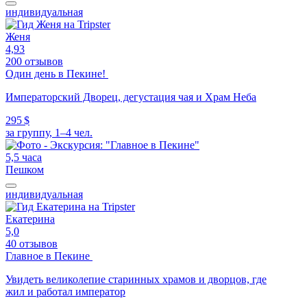
индивидуальная
Женя
4,93
200 отзывов
Один день в Пекине!
Императорский Дворец, дегустация чая и Храм Неба
295 $
за группу, 1–4 чел.
5,5 часа
Пешком
индивидуальная
Екатерина
5,0
40 отзывов
Главное в Пекине
Увидеть великолепие старинных храмов и дворцов, где
жил и работал император