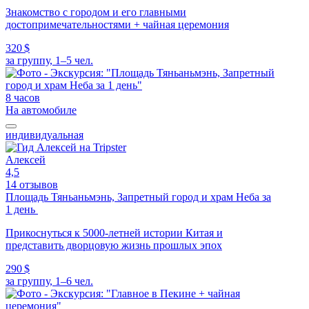
Знакомство с городом и его главными
достопримечательностями + чайная церемония
320 $
за группу, 1–5 чел.
8 часов
На автомобиле
индивидуальная
Алексей
4,5
14 отзывов
Площадь Тяньаньмэнь, Запретный город и храм Неба за
1 день
Прикоснуться к 5000-летней истории Китая и
представить дворцовую жизнь прошлых эпох
290 $
за группу, 1–6 чел.