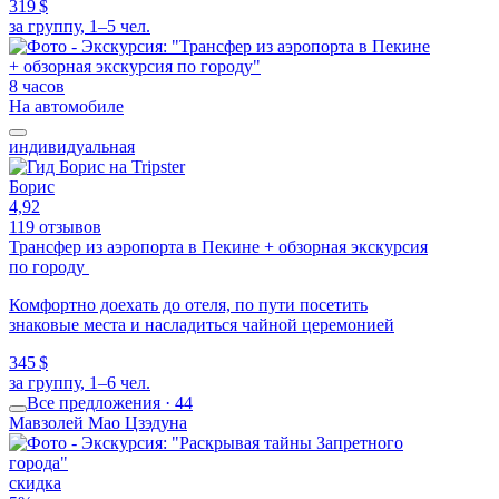
319 $
за группу, 1–5 чел.
8 часов
На автомобиле
индивидуальная
Борис
4,92
119 отзывов
Трансфер из аэропорта в Пекине + обзорная экскурсия
по городу
Комфортно доехать до отеля, по пути посетить
знаковые места и насладиться чайной церемонией
345 $
за группу, 1–6 чел.
Все предложения · 44
Мавзолей Мао Цзэдуна
скидка