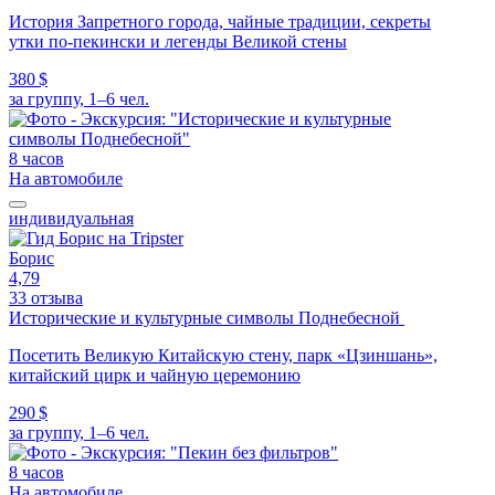
История Запретного города, чайные традиции, секреты
утки по-пекински и легенды Великой стены
380 $
за группу, 1–6 чел.
8 часов
На автомобиле
индивидуальная
Борис
4,79
33 отзыва
Исторические и культурные символы Поднебесной
Посетить Великую Китайскую стену, парк «Цзиншань»,
китайский цирк и чайную церемонию
290 $
за группу, 1–6 чел.
8 часов
На автомобиле