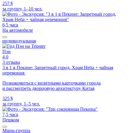
257 $
за группу, 1–10 чел.
6,5 часа
На автомобиле
индивидуальная
Пэн
4,0
3 отзыва
3 в 1 в Пекине: Запретный город, Храм Неба + чайная
церемония
Познакомиться с визитными карточками города
и рассмотреть дворцовую архитектуру Китая
325 $
за группу, 1–5 чел.
7,5 часа
Пешком
Мини-группа