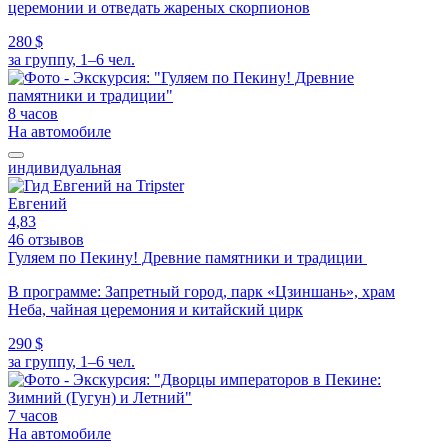
церемонии и отведать жареных скорпионов
280 $
за группу, 1–6 чел.
8 часов
На автомобиле
индивидуальная
Евгений
4,83
46 отзывов
Гуляем по Пекину! Древние памятники и традиции
В программе: Запретный город, парк «Цзиншань», храм
Неба, чайная церемония и китайский цирк
290 $
за группу, 1–6 чел.
7 часов
На автомобиле