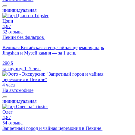
индивидуальная
Цзин
4,97
32 отзыва
Пекин без фильтров
Великая Китайская стена, чайная церемоня, парк
Jingshan и Музей камня — за 1 день
290 $
за группу, 1–5 чел.
4 часа
На автомобиле
индивидуальная
Олег
4,87
54 отзыва
Запретный город и чайная церемония в Пекине