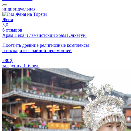
индивидуальная
Женя
5,0
6 отзывов
Храм Неба и ламаистский храм Юнхэгун
Посетить древние религиозные комплексы
и насладиться чайной церемонией
280 $
за группу, 1–6 чел.