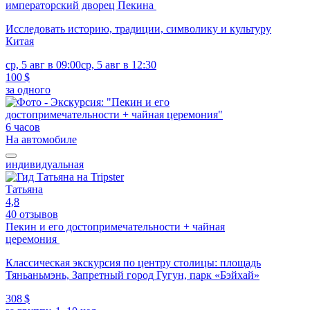
императорский дворец Пекина
Исследовать историю, традиции, символику и культуру
Китая
ср, 5 авг в 09:00
ср, 5 авг в 12:30
100 $
за одного
6 часов
На автомобиле
индивидуальная
Татьяна
4,8
40 отзывов
Пекин и его достопримечательности + чайная
церемония
Классическая экскурсия по центру столицы: площадь
Тяньаньмэнь, Запретный город Гугун, парк «Бэйхай»
308 $