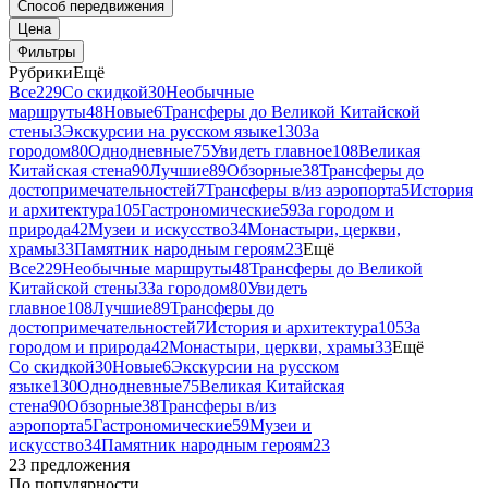
Способ передвижения
Цена
Фильтры
Рубрики
Ещё
Все
229
Со скидкой
30
Необычные
маршруты
48
Новые
6
Трансферы до Великой Китайской
стены
3
Экскурсии на русском языке
130
За
городом
80
Однодневные
75
Увидеть главное
108
Великая
Китайская стена
90
Лучшие
89
Обзорные
38
Трансферы до
достопримечательностей
7
Трансферы в/из аэропорта
5
История
и архитектура
105
Гастрономические
59
За городом и
природа
42
Музеи и искусство
34
Монастыри, церкви,
храмы
33
Памятник народным героям
23
Ещё
Все
229
Необычные маршруты
48
Трансферы до Великой
Китайской стены
3
За городом
80
Увидеть
главное
108
Лучшие
89
Трансферы до
достопримечательностей
7
История и архитектура
105
За
городом и природа
42
Монастыри, церкви, храмы
33
Ещё
Со скидкой
30
Новые
6
Экскурсии на русском
языке
130
Однодневные
75
Великая Китайская
стена
90
Обзорные
38
Трансферы в/из
аэропорта
5
Гастрономические
59
Музеи и
искусство
34
Памятник народным героям
23
23 предложения
По популярности