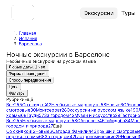
Экскурсии
Туры
Главная
Испания
Барселона
Ночные экскурсии в Барселоне
Необычные экскурсии на русском языке
Любые даты, 1 чел.
Формат проведения
Способ передвижения
Цена
Фильтры
Рубрики
Ещё
Все
255
Со скидкой
12
Необычные маршруты
58
Новые
6
Обзорн
смотровые
30
Монтсеррат
28
Экскурсии на русском языке
190
храмы
68
Гауди
57
За городом
42
Музеи и искусство
29
Гастрон
Все
255
Необычные маршруты
58
Обзорные
46
Тибидабо
34
Мон
городом и природа
27
Ещё
Со скидкой
12
Новые
6
Саграда Фамилия
43
Крыши и смотровы
церкви, храмы
68
За городом
42
Гастрономические
29
Ночные