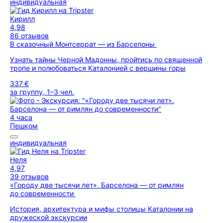
индивидуальная
Кирилл
4,98
86 отзывов
В сказочный Монтсеррат — из Барселоны
Узнать тайны Черной Мадонны, пройтись по священной
тропе и полюбоваться Каталонией с вершины горы
337 €
за группу, 1–3 чел.
4 часа
Пешком
индивидуальная
Неля
4,97
39 отзывов
«Городу две тысячи лет». Барселона — от римлян
до современности
История, архитектура и мифы столицы Каталонии на
дружеской экскурсии