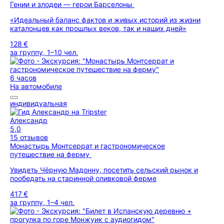
Гении и злодеи — герои Барселоны
«Идеальный баланс фактов и живых историй из жизни
каталонцев как прошлых веков, так и наших дней»
128 €
за группу, 1–10 чел.
6 часов
На автомобиле
индивидуальная
Александр
5,0
15 отзывов
Монастырь Монтсеррат и гастрономическое
путешествие на ферму
Увидеть Чёрную Мадонну, посетить сельский рынок и
пообедать на старинной оливковой ферме
417 €
за группу, 1–4 чел.