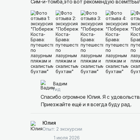
Сим-и-томба,это вот рекомендую всем!!!Был
что ему огромная благодарность от всей на
другие,которые проводит Вадим,он очень кр
Вадим
Вадим
гид
Спасибо огромное Юлия. Я с удовольств
Приезжайте ещё и я всегда буду рад.
Юлия
Опыт: 2 экскурсии
1 июля 2026