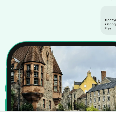
Досту
в Goog
Play