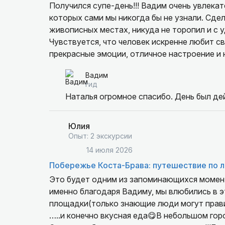
Получился супе-день!!! Вадим очень увлекате
которых сами мы никогда бы не узнали. Сде
живописных местах, никуда не торопил и с 
Чувствуется, что человек искренне любит своё дело и г
прекрасные эмоции, отличное настроение и
всем, кто хочет провести день интересно, 
Вадим
гид
Наталья огромное спасибо. День был де
Юлия
Опыт: 2 экскурсии
14 июля 2026
Побережье Коста-Брава: путешествие по 
Это будет одним из запоминающихся момент
именно благодаря Вадиму, мы влюбились в 
площадки(только знающие люди могут правил
…..и конечно вкусная еда😋В небольшом го