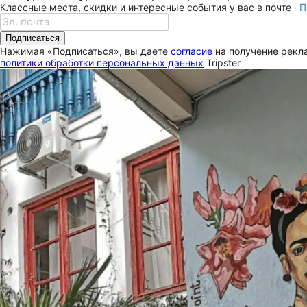
Классные места, скидки и интересные события у вас в почте ·
П
Подписаться
Нажимая «Подписаться», вы даете
согласие
на получение рекла
политики обработки персональных данных
Tripster