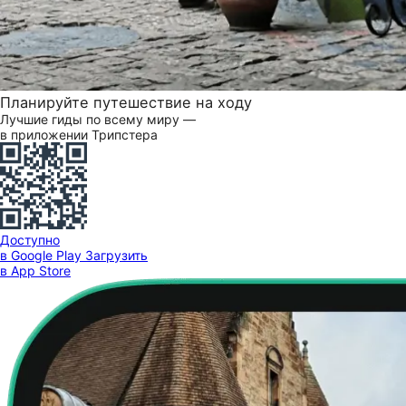
Планируйте путешествие на ходу
Лучшие гиды по всему миру —
в приложении Трипстера
Доступно
в Google Play
Загрузить
в App Store