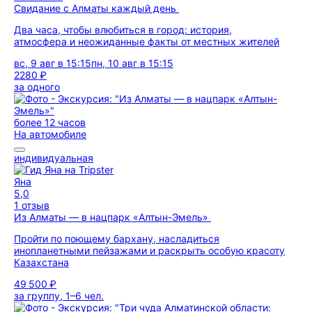
Свидание с Алматы каждый день
Два часа, чтобы влюбиться в город: история,
атмосфера и неожиданные факты от местных жителей
вс, 9 авг в 15:15
пн, 10 авг в 15:15
2280 ₽
за одного
более 12 часов
На автомобиле
индивидуальная
Яна
5,0
1 отзыв
Из Алматы — в нацпарк «Алтын-Эмель»
Пройти по поющему бархану, насладиться
инопланетными пейзажами и раскрыть особую красоту
Казахстана
49 500 ₽
за группу, 1–6 чел.