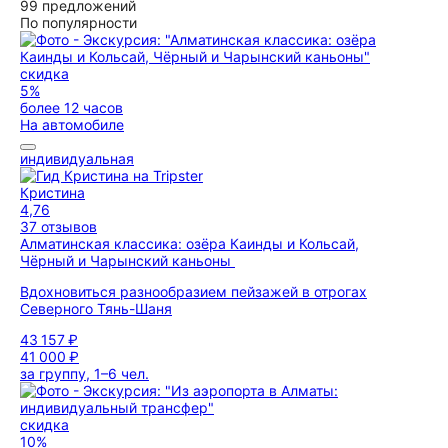
99 предложений
По популярности
скидка
5%
более 12 часов
На автомобиле
индивидуальная
Кристина
4,76
37 отзывов
Алматинская классика: озёра Каинды и Кольсай,
Чёрный и Чарынский каньоны
Вдохновиться разнообразием пейзажей в отрогах
Северного Тянь-Шаня
43 157 ₽
41 000 ₽
за группу, 1–6 чел.
скидка
10%