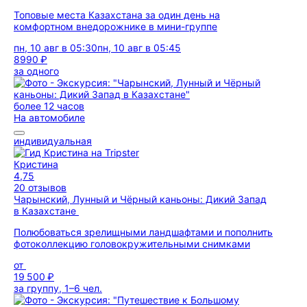
Топовые места Казахстана за один день на
комфортном внедорожнике в мини-группе
пн, 10 авг в 05:30
пн, 10 авг в 05:45
8990 ₽
за одного
более 12 часов
На автомобиле
индивидуальная
Кристина
4,75
20 отзывов
Чарынский, Лунный и Чёрный каньоны: Дикий Запад
в Казахстане
Полюбоваться зрелищными ландшафтами и пополнить
фотоколлекцию головокружительными снимками
от
19 500 ₽
за группу, 1–6 чел.