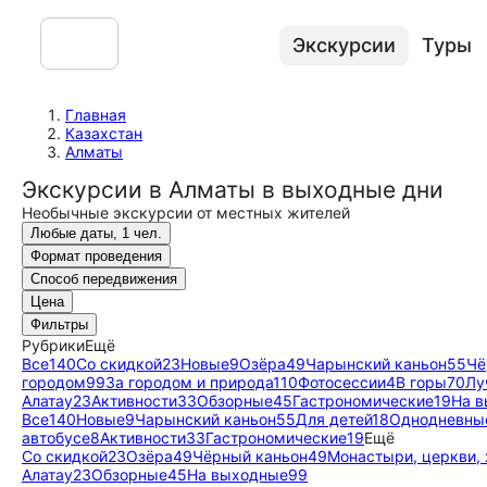
Экскурсии
Туры
Главная
Казахстан
Алматы
Экскурсии в Алматы в выходные дни
Необычные экскурсии от местных жителей
Любые даты, 1 чел.
Формат проведения
Способ передвижения
Цена
Фильтры
Рубрики
Ещё
Все
140
Со скидкой
23
Новые
9
Озёра
49
Чарынский каньон
55
Чё
городом
99
За городом и природа
110
Фотосессии
4
В горы
70
Лу
Алатау
23
Активности
33
Обзорные
45
Гастрономические
19
На 
Все
140
Новые
9
Чарынский каньон
55
Для детей
18
Однодневны
автобусе
8
Активности
33
Гастрономические
19
Ещё
Со скидкой
23
Озёра
49
Чёрный каньон
49
Монастыри, церкви,
Алатау
23
Обзорные
45
На выходные
99