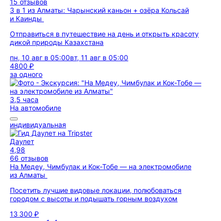
15 отзывов
3 в 1 из Алматы: Чарынский каньон + озёра Кольсай
и Каинды
Отправиться в путешествие на день и открыть красоту
дикой природы Казахстана
пн, 10 авг в 05:00
вт, 11 авг в 05:00
4800 ₽
за одного
3,5 часа
На автомобиле
индивидуальная
Даулет
4,98
66 отзывов
На Медеу, Чимбулак и Кок-Тобе — на электромобиле
из Алматы
Посетить лучшие видовые локации, полюбоваться
городом с высоты и подышать горным воздухом
13 300 ₽