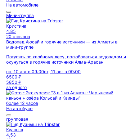
На автомобиле
Мини-группа
Кристина
4,85
20 отзывов
Водопад Аюсай и горячие источники — из Алматы в
мини-группе
Погулять по хвойному лесу, полюбоваться водопадом и
окунуться в горячие источники Алма-Арасан
пн, 10 авг в 09:00
вт, 11 авг в 09:00
6500 ₽
5850 ₽
за одного
более 12 часов
На автобусе
групповая
Куаныш
4,53