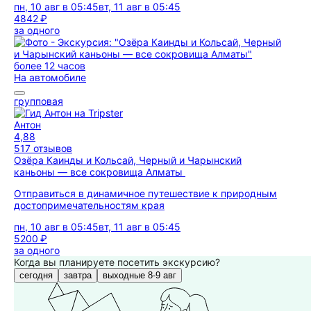
пн, 10 авг в 05:45
вт, 11 авг в 05:45
4842 ₽
за одного
более 12 часов
На автомобиле
групповая
Антон
4,88
517 отзывов
Озёра Каинды и Кольсай, Черный и Чарынский
каньоны — все сокровища Алматы
Отправиться в динамичное путешествие к природным
достопримечательностям края
пн, 10 авг в 05:45
вт, 11 авг в 05:45
5200 ₽
за одного
Когда вы планируете посетить экскурсию?
сегодня
завтра
выходные 8-9 авг