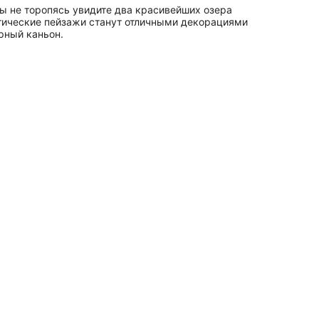
 вы не торопясь увидите два красивейших озера
тические пейзажи станут отличными декорациями
рный каньон.