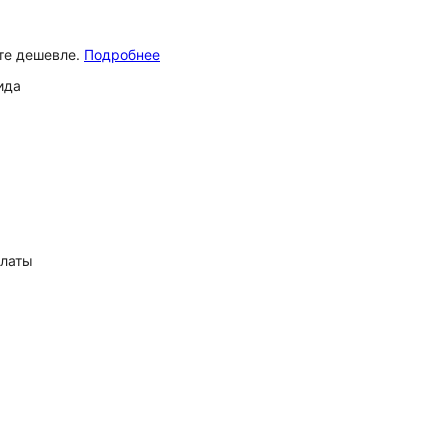
ёте дешевле.
Подробнее
ида
платы