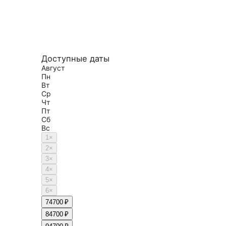
Доступные даты
Август
Пн
Вт
Ср
Чт
Пт
Сб
Вс
1
×
2
×
3
×
4
×
5
×
6
×
7
4700 ₽
8
4700 ₽