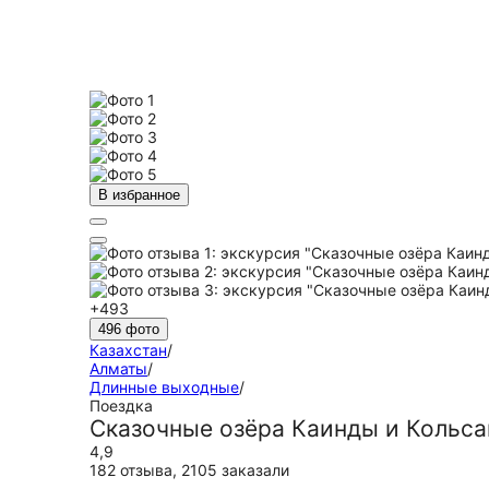
В избранное
+493
496 фото
Казахстан
/
Алматы
/
Длинные выходные
/
Поездка
Сказочные озёра Каинды и Кольса
4,9
182 отзыва
,
2105 заказали