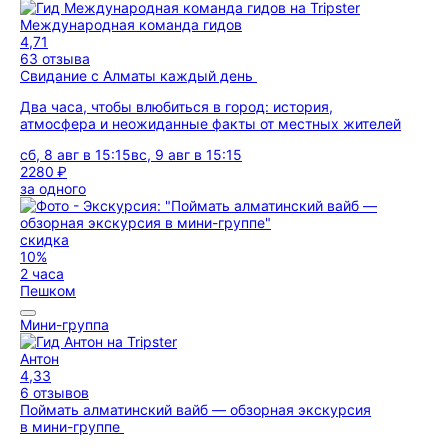
Международная команда гидов
4,71
63 отзыва
Свидание с Алматы каждый день
Два часа, чтобы влюбиться в город: история,
атмосфера и неожиданные факты от местных жителей
сб, 8 авг в 15:15
вс, 9 авг в 15:15
2280 ₽
за одного
скидка
10%
2 часа
Пешком
Мини-группа
Антон
4,33
6 отзывов
Поймать алматинский вайб — обзорная экскурсия
в мини-группе