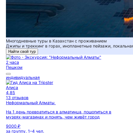
Многодневные туры в Казахстан с проживанием
Джипы и треккинг в горах, инопланетные пейзажи, локальная
Найти свой тур
2 часа
Пешком
индивидуальная
Алиса
4,85
13 отзывов
Неформальный Алматы
На 1 день превратиться в алматинца, пошопиться в
музеях-магазинах и понять, чем живёт город
9000 ₽
за группу, 1–4 чел.