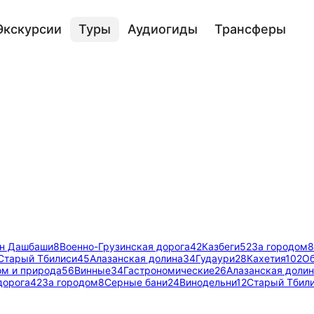
Экскурсии
Туры
Аудиогиды
Трансферы
он Дашбаши
8
Военно-Грузинская дорога
42
Казбеги
52
За городом
8
Старый Тбилиси
45
Алазанская долина
34
Гудаури
28
Кахетия
102
О
ом и природа
56
Винные
34
Гастрономические
26
Алазанская доли
дорога
42
За городом
8
Серные бани
24
Винодельни
12
Старый Тбил