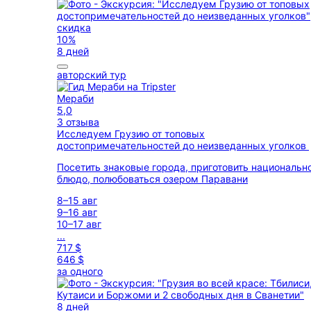
скидка
10%
8 дней
авторский тур
Мераби
5,0
3 отзыва
Исследуем Грузию от топовых
достопримечательностей до неизведанных уголков
Посетить знаковые города, приготовить национальн
блюдо, полюбоваться озером Паравани
8–15 авг
9–16 авг
10–17 авг
...
717 $
646 $
за одного
8 дней