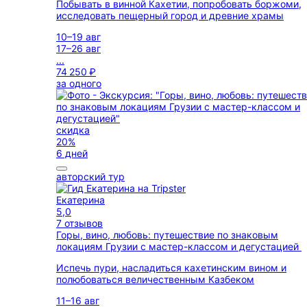
Побывать в винной Кахетии, попробовать боржоми,
исследовать пещерный город и древние храмы
10–19 авг
17–26 авг
...
74 250 ₽
за одного
скидка
20%
6 дней
авторский тур
Екатерина
5,0
7 отзывов
Горы, вино, любовь: путешествие по знаковым
локациям Грузии с мастер-классом и дегустацией
Испечь пури, насладиться кахетинским вином и
полюбоваться величественным Казбеком
11–16 авг