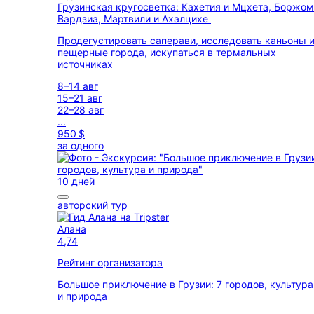
Грузинская кругосветка: Кахетия и Мцхета, Боржом
Вардзиа, Мартвили и Ахалцихе
Продегустировать саперави, исследовать каньоны 
пещерные города, искупаться в термальных
источниках
8–14 авг
15–21 авг
22–28 авг
...
950 $
за одного
10 дней
авторский тур
Алана
4,74
Рейтинг организатора
Большое приключение в Грузии: 7 городов, культура
и природа