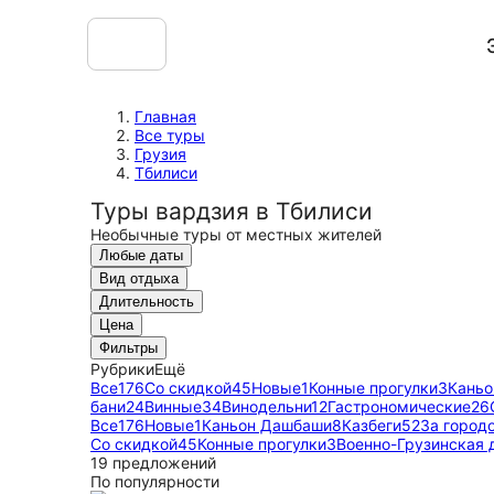
Главная
Все туры
Грузия
Тбилиси
Туры вардзия в Тбилиси
Необычные туры от местных жителей
Любые даты
Вид отдыха
Длительность
Цена
Фильтры
Рубрики
Ещё
Все
176
Со скидкой
45
Новые
1
Конные прогулки
3
Кань
бани
24
Винные
34
Винодельни
12
Гастрономические
26
Все
176
Новые
1
Каньон Дашбаши
8
Казбеги
52
За город
Со скидкой
45
Конные прогулки
3
Военно-Грузинская 
19 предложений
По популярности