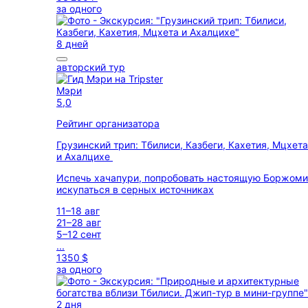
за одного
8 дней
авторский тур
Мэри
5,0
Рейтинг организатора
Грузинский трип: Тбилиси, Казбеги, Кахетия, Мцхета
и Ахалцихе
Испечь хачапури, попробовать настоящую Боржоми
искупаться в серных источниках
11–18 авг
21–28 авг
5–12 сент
...
1350 $
за одного
2 дня