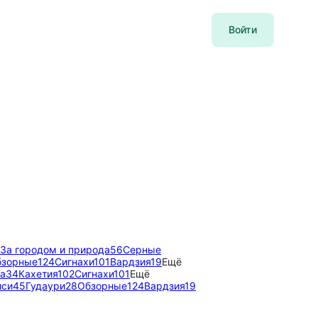
Войти
За городом и природа
56
Серные
бзорные
124
Сигнахи
101
Вардзия
19
Ещё
на
34
Кахетия
102
Сигнахи
101
Ещё
иси
45
Гудаури
28
Обзорные
124
Вардзия
19