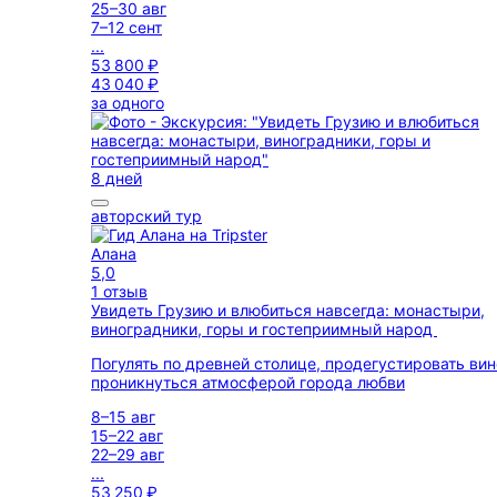
25–30 авг
7–12 сент
...
53 800 ₽
43 040 ₽
за одного
8 дней
авторский тур
Алана
5,0
1 отзыв
Увидеть Грузию и влюбиться навсегда: монастыри,
виноградники, горы и гостеприимный народ
Погулять по древней столице, продегустировать вин
проникнуться атмосферой города любви
8–15 авг
15–22 авг
22–29 авг
...
53 250 ₽