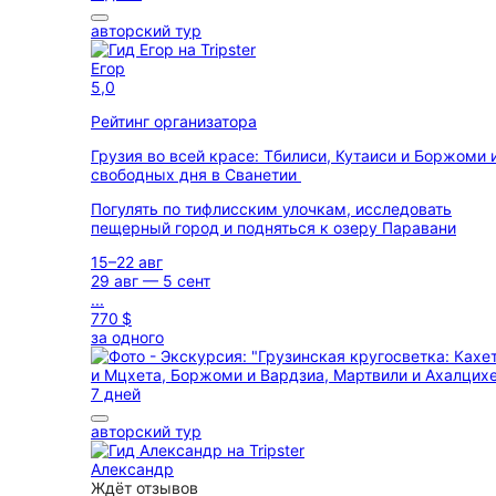
авторский тур
Егор
5,0
Рейтинг организатора
Грузия во всей красе: Тбилиси, Кутаиси и Боржоми 
свободных дня в Сванетии
Погулять по тифлисским улочкам, исследовать
пещерный город и подняться к озеру Паравани
15–22 авг
29 авг — 5 сент
...
770 $
за одного
7 дней
авторский тур
Александр
Ждёт отзывов