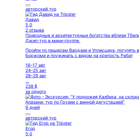
авторский тур
Давид
5,0
2 отзыва
Природные и архитектурные богатства вблизи Тбил
Джип-тур в мини-группе
Пройти по пещерам Вардзии и Уплисцихе, погулять 
Боржоми и поужинать с видом на крепость Рабат
16–17 авг
24–25 авг
28–29 авг
...
238 $
за одного
9 дней
авторский тур
Егор
5,0