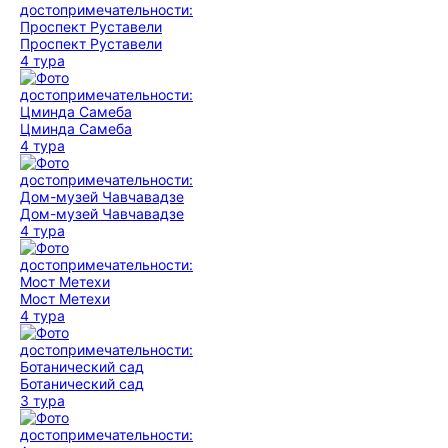
Проспект Руставели
4 тура
Цминда Самеба
4 тура
Дом-музей Чавчавадзе
4 тура
Мост Метехи
4 тура
Ботанический сад
3 тура