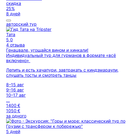
скидка
25%
8 дней
авторский тур
Тата
5,0
4 отзыва
Генацвале, угощайся вином и хинкали!
Индивидуальный тур для гурманов в формате «всё
включено»
Лепить и есть хачапури, завтракать с киндзмараули,
слушать тосты и смотреть танцы
8–15 авг
9–16 авг
10–17 авг
...
1400 €
1050 €
за одного
5 дней