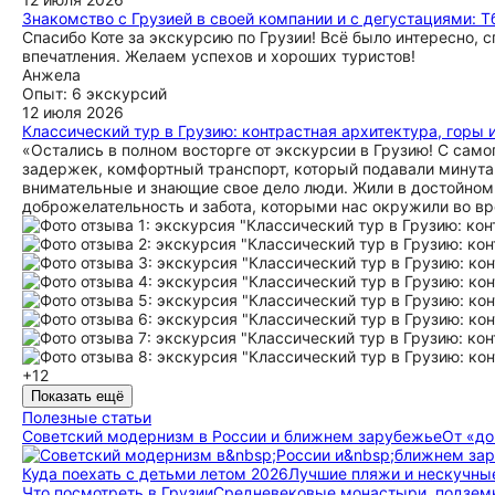
Знакомство с Грузией в своей компании и с дегустациями: Тб
Спасибо Коте за экскурсию по Грузии! Всё было интересно, с
впечатления. Желаем успехов и хороших туристов!
Анжела
Опыт: 6 экскурсий
12 июля 2026
Классический тур в Грузию: контрастная архитектура, горы 
«Остались в полном восторге от экскурсии в Грузию! С само
задержек, комфортный транспорт, который подавали минута
внимательные и знающие свое дело люди. Жили в достойном 
доброжелательность и забота, которыми нас окружили во вр
+12
Показать ещё
Полезные статьи
Советский модернизм в России и ближнем зарубежье
От «до
Куда поехать с детьми летом 2026
Лучшие пляжи и нескучные до
Что посмотреть в Грузии
Средневековые монастыри, подземн