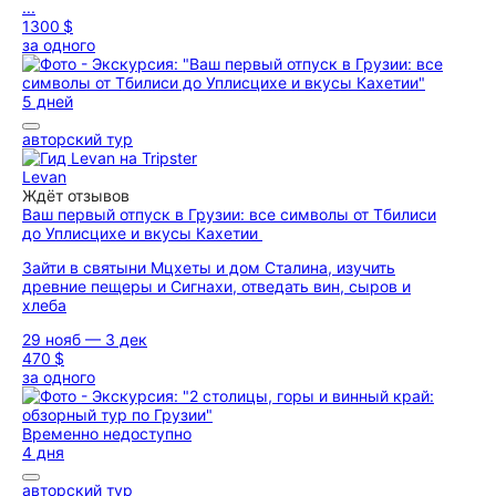
...
1300 $
за одного
5 дней
авторский тур
Levan
Ждёт отзывов
Ваш первый отпуск в Грузии: все символы от Тбилиси
до Уплисцихе и вкусы Кахетии
Зайти в святыни Мцхеты и дом Сталина, изучить
древние пещеры и Сигнахи, отведать вин, сыров и
хлеба
29 нояб — 3 дек
470 $
за одного
Временно недоступно
4 дня
авторский тур