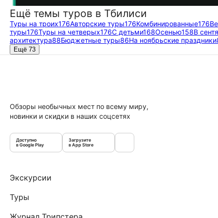
Ещё темы туров в Тбилиси
Туры на троих
176
Авторские туры
176
Комбинированные
176
Ве
туры
176
Туры на четверых
176
С детьми
168
Осенью
158
В сент
архитектура
88
Бюджетные туры
86
На ноябрьские праздники
Ещё 73
Обзоры необычных мест по всему миру,
новинки и скидки в наших соцсетях
Доступно
Загрузите
в Google Play
в App Store
Экскурсии
Туры
Журнал Трипстера