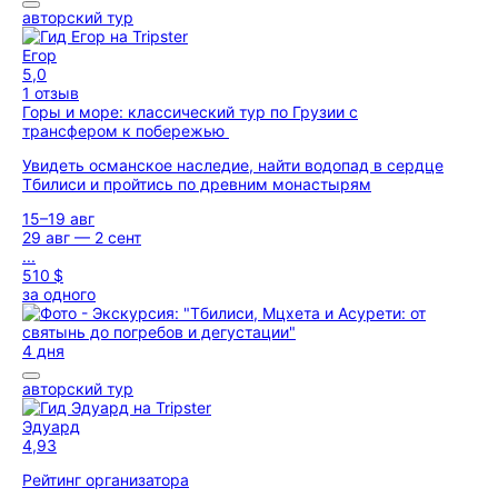
авторский тур
Егор
5,0
1 отзыв
Горы и море: классический тур по Грузии с
трансфером к побережью
Увидеть османское наследие, найти водопад в сердце
Тбилиси и пройтись по древним монастырям
15–19 авг
29 авг — 2 сент
...
510 $
за одного
4 дня
авторский тур
Эдуард
4,93
Рейтинг организатора