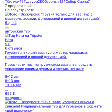
Тбилиси
45
Гудаури
28
Обзорные
124
Собор Сиони
7
7 предложений
По популярности
5 дней
авторский тур
Ната
5,0
6 отзывов
Грузия только для вас: тур с мастер-классами,
фотосессией и винной дегустацией
Произнести тост на грузинском застолье, создать
украшение своими руками и слепить хинкали
8–12 авг
9–13 авг
10–14 авг
...
655 $
за одного