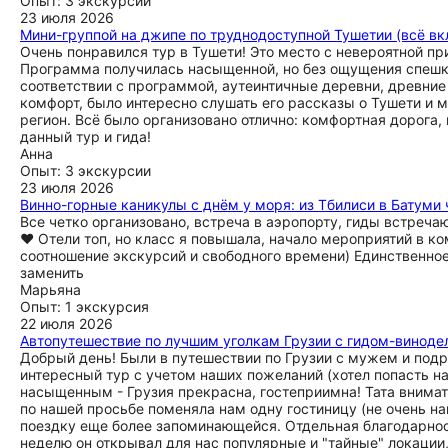
Опыт: 3 экскурсии
23 июля 2026
Мини-группой на джипе по труднодоступной Тушетии (всё вк
Очень понравился тур в Тушети! Это место с невероятной пр
Программа получилась насыщенной, но без ощущения спешки
соответствии с программой, аутеинтичные деревни, древние
комфорт, было интересно слушать его рассказы о Тушети и м
регион. Всё было организовано отлично: комфортная дорога,
данный тур и гида!
Анна
Опыт: 3 экскурсии
23 июля 2026
Винно-горные каникулы с днём у моря: из Тбилиси в Батуми 
Все четко организовано, встреча в аэропорту, гиды встреча
♥️ Отели топ, но класс я повышала, начало мероприятий в 
соотношение экскурсий и свободного времени) Единственное,
заменить
Марьяна
Опыт: 1 экскурсия
22 июля 2026
Автопутешествие по лучшим уголкам Грузии с гидом-виноде
Добрый день! Были в путешествии по Грузии с мужем и подр
интересный тур с учетом наших пожеланий (хотел попасть н
насыщенным - Грузия прекрасна, гостеприимна! Тата внимат
по нашей просьбе поменяла нам одну гостиницу (не очень на
поездку еще более запоминающейся. Отдельная благодарно
неделю он открывал для нас популярные и "тайные" локаци