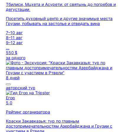
Тбилиси, Мцхета и Асурети: от святынь до погребов и
дегустации
Посетить духовный центр и другие значимые места
Грузии, побывать на застолье и отведать вина
7–10 авг
8–11 авг
9–12 авг
...
550 $
за одного
8 дней
авторский тур
Егор
5,0
Рейтинг организатора
Краски Закавказья: тур по главным
достопримечательностям Азербайджана и Грузии с
участием в Ртвели