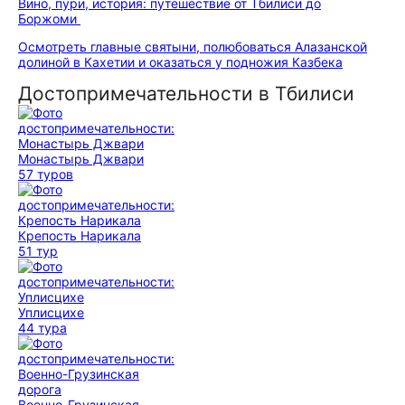
Вино, пури, история: путешествие от Тбилиси до
Боржоми
Осмотреть главные святыни, полюбоваться Алазанской
долиной в Кахетии и оказаться у подножия Казбека
Достопримечательности в Тбилиси
Монастырь Джвари
57 туров
Крепость Нарикала
51 тур
Уплисцихе
44 тура
Военно-Грузинская