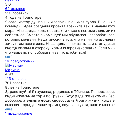
5,0
69 отзывов
216 посетили
4 года на Трипстере
Я организатор душевных и запоминающихся туров. В наших п
команды. Идея создания проекта возникла так: я начала пут
мира. Мне всегда хотелось знакомиться с новыми людьми и
собрать её. Вместе с командой мы обучались, разрабатывал
которых мечтали. Наша миссия в том, что мы лично изучил
живут там всю жизнь. Наша цель — показать вам этот удивите
иногда «планы в сторону, хотим импровизировать». Если мы 
что увидеть, попробовать и за что влюбиться!
ещё
16 предложений
Мариам
4,93
113 отзывов
701 посетил
8 лет на Трипстере
Здравствуйте! Я грузинка, родилась в Тбилиси. По професси
индивидуальные туры по Грузии. Буду рада познакомить Вас 
доброжелательные люди, своеобразный ритм жизни (когда вс
высокие горы, древние храмы, вкусная кухня, вино и многое
ещё
1 предложение