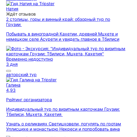
Натия
Ждёт отзывов
2 столицы, горы и винный край: обзорный тур по
Грузии
Побывать в виноградной Кахетии, древней Мцхете и
немецком селе Асурети и увидеть главное в Тбилиси
Временно недоступно
3 дня
авторский тур
Галина
4,93
Рейтинг организатора
Индивидуальный тур по визитным карточкам Грузии:
Тбилиси, Мцхета, Кахетия
Узнать о реликвиях Светицховели, погулять по гротам
Уплисцихе и монастырю Некреси и попробовать вина