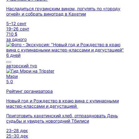
Насладиться грузинским вином, погулять по «городу
огней» и собрать виноград в Кахетии
5–12 сент
19–26 сент
710 $
за одного
6 дней
авторский тур
Мэри
5,0
Рейтинг организатора
Новый год и Рождество в краю вина с кулинарными
мастер-классами и дегустацией
Приготовить кахетинский хлеб, отпраздновать День
судьбы и увидеть новогодний Тбилиси
23–28 дек
25–30 дек