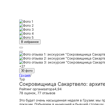
В избранное
+27
30 фото
Грузия
/
Тур
Сокровищница Сакартвело: архите
Рейтинг организатора
4,94
78 оценок
,
77 отзывов
Это будет очень насыщенная неделя в Грузии: мы п
локации. Побываем в нынешней и бывшей столицах 