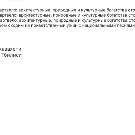
ером сходим на приветственный ужин с национальными песнями
жавахети
в Тбилиси