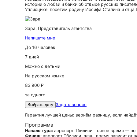
истории о любви и байки об отдыхе русских писате
Уплисцихе, посетим родину Иосифа Сталина и отца
Зара,
Представитель агентства
Напишите мне
До 16 человек
7 дней
Можно с детьми
На русском языке
83 900 ₽
за одного
Задать вопрос
Выбрать дату
Гарантия лучшей цены: вернём разницу, если найд
Программа
Начало тура:
аэропорт Тбилиси, точное время — по
Финиш:
аэропорт Тбилиси, день, время зависит от 