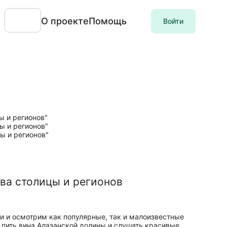
О проекте
Помощь
Войти
ва столицы и регионов
и и осмотрим как популярные, так и малоизвестные
 пить вина Алазанской долины и слушать красивые