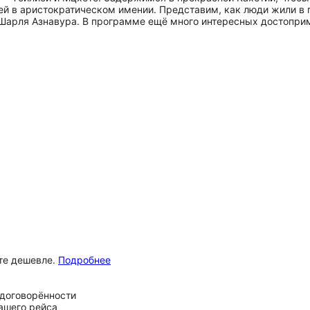
лей в аристократическом имении. Представим, как люди жили в 
 Шарля Азнавура. В программе ещё много интересных достоприм
ёте дешевле.
Подробнее
 договорённости
вашего рейса