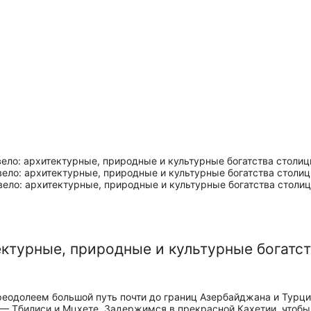
ктурные, природные и культурные богатст
реодолеем большой путь почти до границ Азербайджана и Турци
— Тбилиси и Мцхете. Задержимся в прекрасной Кахетии, чтобы