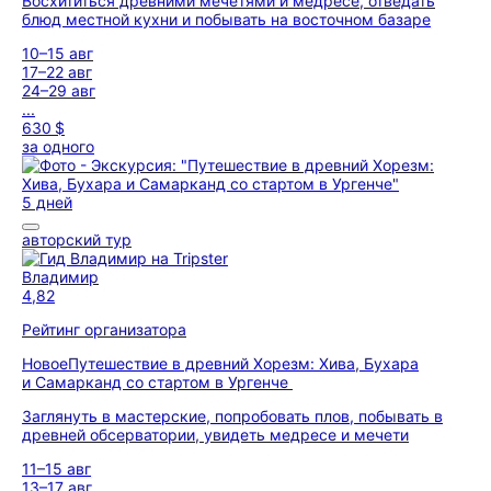
Восхититься древними мечетями и медресе, отведать
блюд местной кухни и побывать на восточном базаре
10–15 авг
17–22 авг
24–29 авг
...
630 $
за одного
5 дней
авторский тур
Владимир
4,82
Рейтинг организатора
Новое
Путешествие в древний Хорезм: Хива, Бухара
и Самарканд со стартом в Ургенче
Заглянуть в мастерские, попробовать плов, побывать в
древней обсерватории, увидеть медресе и мечети
11–15 авг
13–17 авг