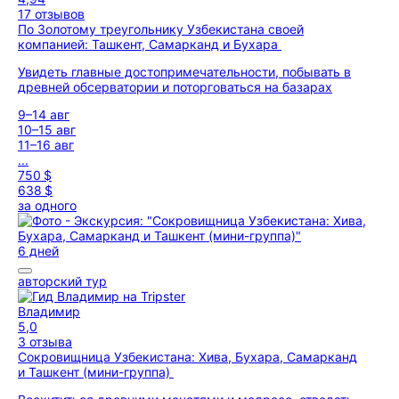
17 отзывов
По Золотому треугольнику Узбекистана своей
компанией: Ташкент, Самарканд и Бухара
Увидеть главные достопримечательности, побывать в
древней обсерватории и поторговаться на базарах
9–14 авг
10–15 авг
11–16 авг
...
750 $
638 $
за одного
6 дней
авторский тур
Владимир
5,0
3 отзыва
Сокровищница Узбекистана: Хива, Бухара, Самарканд
и Ташкент (мини-группа)