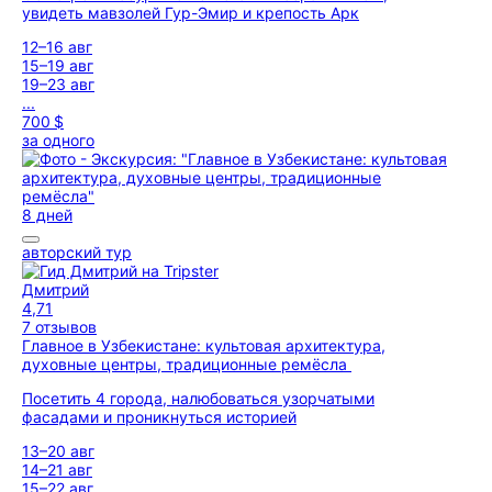
увидеть мавзолей Гур-Эмир и крепость Арк
12–16 авг
15–19 авг
19–23 авг
...
700 $
за одного
8 дней
авторский тур
Дмитрий
4,71
7 отзывов
Главное в Узбекистане: культовая архитектура,
духовные центры, традиционные ремёсла
Посетить 4 города, налюбоваться узорчатыми
фасадами и проникнуться историей
13–20 авг
14–21 авг
15–22 авг