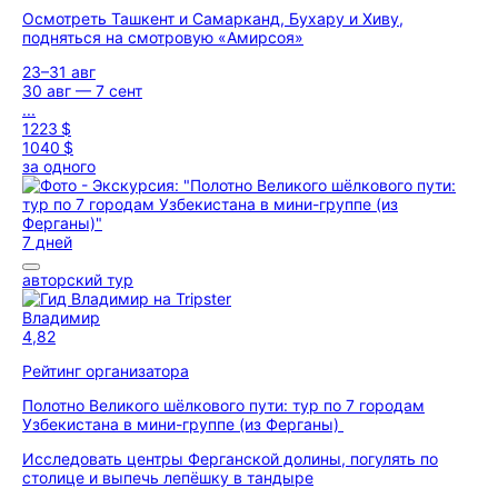
Осмотреть Ташкент и Самарканд, Бухару и Хиву,
подняться на смотровую «Амирсоя»
23–31 авг
30 авг — 7 сент
...
1223 $
1040 $
за одного
7 дней
авторский тур
Владимир
4,82
Рейтинг организатора
Полотно Великого шёлкового пути: тур по 7 городам
Узбекистана в мини-группе (из Ферганы)
Исследовать центры Ферганской долины, погулять по
столице и выпечь лепёшку в тандыре