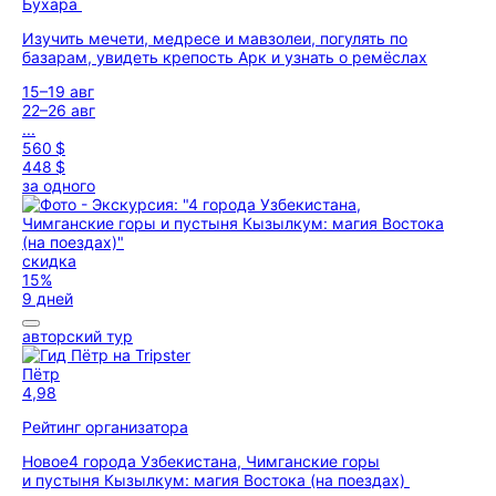
Бухара
Изучить мечети, медресе и мавзолеи, погулять по
базарам, увидеть крепость Арк и узнать о ремёслах
15–19 авг
22–26 авг
...
560 $
448 $
за одного
скидка
15%
9 дней
авторский тур
Пётр
4,98
Рейтинг организатора
Новое
4 города Узбекистана, Чимганские горы
и пустыня Кызылкум: магия Востока (на поездах)