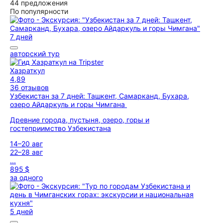
44 предложения
По популярности
7 дней
авторский тур
Хазраткул
4,89
36 отзывов
Узбекистан за 7 дней: Ташкент, Самарканд, Бухара,
озеро Айдаркуль и горы Чимгана
Древние города, пустыня, озеро, горы и
гостеприимство Узбекистана
14–20 авг
22–28 авг
...
895 $
за одного
5 дней