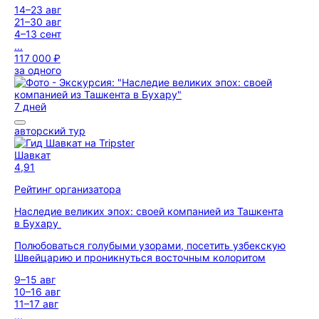
14–23 авг
21–30 авг
4–13 сент
...
117 000 ₽
за одного
7 дней
авторский тур
Шавкат
4,91
Рейтинг организатора
Наследие великих эпох: своей компанией из Ташкента
в Бухару
Полюбоваться голубыми узорами, посетить узбекскую
Швейцарию и проникнуться восточным колоритом
9–15 авг
10–16 авг
11–17 авг
...