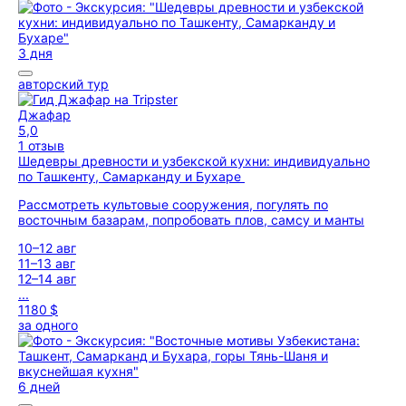
3 дня
авторский тур
Джафар
5,0
1 отзыв
Шедевры древности и узбекской кухни: индивидуально
по Ташкенту, Самарканду и Бухаре
Рассмотреть культовые сооружения, погулять по
восточным базарам, попробовать плов, самсу и манты
10–12 авг
11–13 авг
12–14 авг
...
1180 $
за одного
6 дней