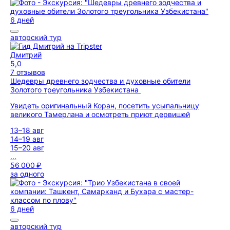
6 дней
авторский тур
Дмитрий
5,0
7 отзывов
Шедевры древнего зодчества и духовные обители
Золотого треугольника Узбекистана
Увидеть оригинальный Коран, посетить усыпальницу
великого Тамерлана и осмотреть приют дервишей
13–18 авг
14–19 авг
15–20 авг
...
56 000 ₽
за одного
6 дней
авторский тур