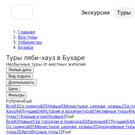
Экскурсии
Туры
Главная
Все туры
Узбекистан
Бухара
Туры ляби-хауз в Бухаре
Необычные туры от местных жителей
Любые даты
Вид отдыха
Длительность
Цена
Фильтры
Рубрики
Ещё
Все
92
Со скидкой
25
Новые
5
Монастыри, церкви, храмы
2
За г
Хауз
44
Лучшие
54
История и архитектура
81
Активные туры
4
Н
туры
11
Крыши и смотровые
1
Ещё
Все
92
Новые
5
За городом и природа
3
Обзорные
67
Лучшие
54
А
Со скидкой
25
Монастыри, церкви, храмы
2
Однодневные тур
туры
25
Автобусные туры
11
Ещё