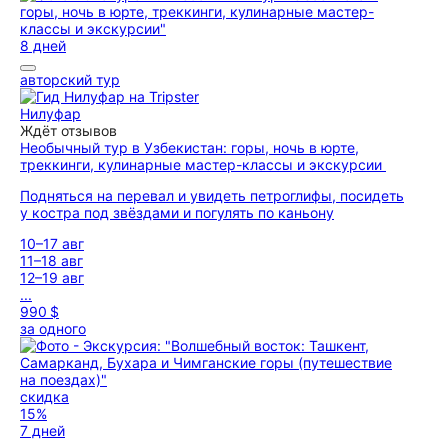
8 дней
авторский тур
Нилуфар
Ждёт отзывов
Необычный тур в Узбекистан: горы, ночь в юрте,
треккинги, кулинарные мастер-классы и экскурсии
Подняться на перевал и увидеть петроглифы, посидеть
у костра под звёздами и погулять по каньону
10–17 авг
11–18 авг
12–19 авг
...
990 $
за одного
скидка
15%
7 дней