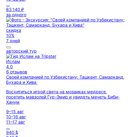
...
83 140 ₽
за одного
скидка
10%
7 дней
авторский тур
Ислам
4,0
6 отзывов
Своей компанией по Узбекистану: Ташкент, Самарканд,
Бухара и Хива
Восхититься игрой света на мозаиках медресе,
посетить мавзолей Гур-Эмир и увидеть мечеть Биби-
Ханум
9–15 авг
10–16 авг
11–17 авг
...
940 $