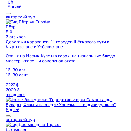
10%
15 дней
авторский тур
Пётр
5,0
7 отзывов
Дорогами караванов: 11 городов Шёлкового пути в
Кыргызстане и Узбекистане
Отдых на Иссык-Куле и в горах, национальные блюда,
мастер-классы и соколиная охота
16–30 авг
16–30 сент
...
2222 $
2000 $
за одного
6 дней
авторский тур
Джамшед