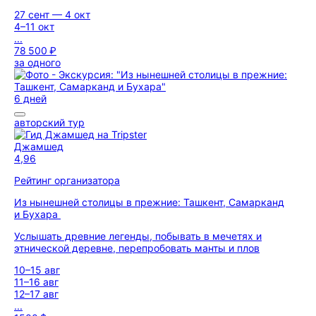
27 сент — 4 окт
4–11 окт
...
78 500 ₽
за одного
6 дней
авторский тур
Джамшед
4,96
Рейтинг организатора
Из нынешней столицы в прежние: Ташкент, Самарканд
и Бухара
Услышать древние легенды, побывать в мечетях и
этнической деревне, перепробовать манты и плов
10–15 авг
11–16 авг
12–17 авг
...