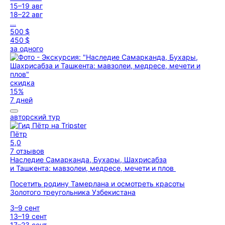
15–19 авг
18–22 авг
...
500 $
450 $
за одного
скидка
15%
7 дней
авторский тур
Пётр
5,0
7 отзывов
Наследие Самарканда, Бухары, Шахрисабза
и Ташкента: мавзолеи, медресе, мечети и плов
Посетить родину Тамерлана и осмотреть красоты
Золотого треугольника Узбекистана
3–9 сент
13–19 сент
17–23 сент