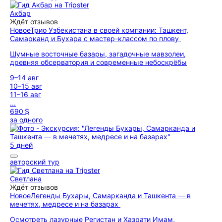
Акбар
Ждёт отзывов
Новое
Трио Узбекистана в своей компании: Ташкент,
Самарканд и Бухара с мастер-классом по плову
Шумные восточные базары, загадочные мавзолеи,
древняя обсерватория и современные небоскрёбы
9–14 авг
10–15 авг
11–16 авг
...
690 $
за одного
5 дней
авторский тур
Светлана
Ждёт отзывов
Новое
Легенды Бухары, Самарканда и Ташкента — в
мечетях, медресе и на базарах
Осмотреть лазурные Регистан и Хазрати Имам,