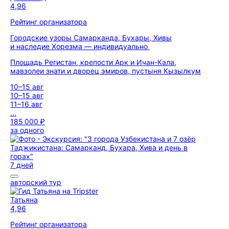
4,96
Рейтинг организатора
Городские узоры Самарканда, Бухары, Хивы
и наследие Хорезма — индивидуально
Площадь Регистан, крепости Арк и Ичан-Кала,
мавзолеи знати и дворец эмиров, пустыня Кызылкум
10–15 авг
10–15 авг
11–16 авг
...
185 000 ₽
за одного
7 дней
авторский тур
Татьяна
4,96
Рейтинг организатора