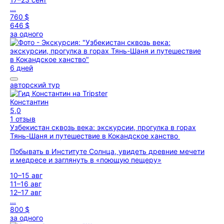
...
760 $
646 $
за одного
6 дней
авторский тур
Константин
5,0
1 отзыв
Узбекистан сквозь века: экскурсии, прогулка в горах
Тянь-Шаня и путешествие в Кокандское ханство
Побывать в Институте Солнца, увидеть древние мечети
и медресе и заглянуть в «поющую пещеру»
10–15 авг
11–16 авг
12–17 авг
...
800 $
за одного