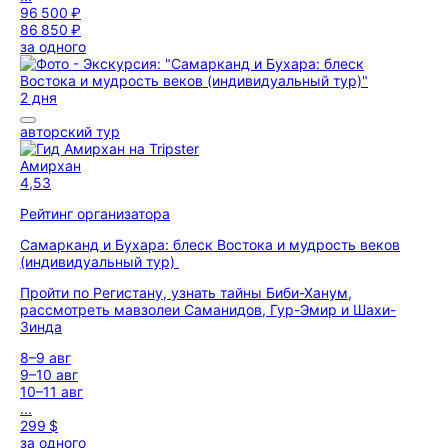
96 500 ₽
86 850 ₽
за одного
2 дня
авторский тур
Амирхан
4,53
Рейтинг организатора
Самарканд и Бухара: блеск Востока и мудрость веков
(индивидуальный тур)
Пройти по Регистану, узнать тайны Биби-Ханум,
рассмотреть мавзолеи Саманидов, Гур-Эмир и Шахи-
Зинда
8–9 авг
9–10 авг
10–11 авг
...
299 $
за одного