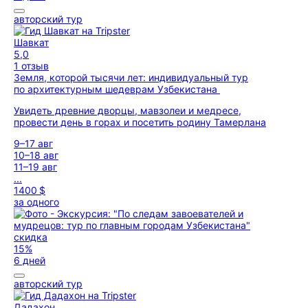
авторский тур
Шавкат
5,0
1 отзыв
Земля, которой тысячи лет: индивидуальный тур
по архитектурным шедеврам Узбекистана
Увидеть древние дворцы, мавзолеи и медресе,
провести день в горах и посетить родину Тамерлана
9–17 авг
10–18 авг
11–19 авг
...
1400 $
за одного
скидка
15%
6 дней
авторский тур
Дадахон